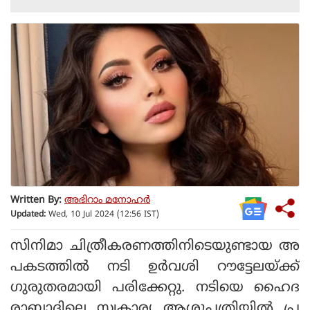
Written By:
അഭിറാം മനോഹർ
Updated:
Wed, 10 Jul 2024 (12:56 IST)
സിനിമാ ചിത്രീകരണത്തിനിടെയുണ്ടായ അ
പകടത്തില്‍ നടി ഉര്‍വശി റൗട്ടേലയ്ക്ക്
ഗുരുതരമായി പരിക്കേറ്റു. നടിയെ ഹൈദ
രാബാദിലെ സ്വകാര്യ ആശുപത്രിയില്‍ പ്ര