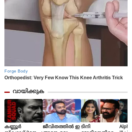
വായിക്കുക
കണ്ണൂർ
ജീവിതത്തിൽ ഇ
ടിനി
Alpha The First