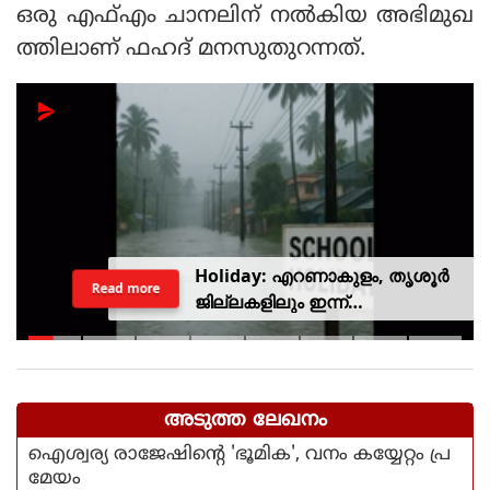
ഒരു എഫ്എം ചാനലിന് നൽകിയ അഭിമുഖ
ത്തിലാണ് ഫഹദ് മനസുതുറന്നത്.
Holiday: എറണാകുളം, തൃശൂർ
Read more
ജില്ലകളിലും ഇന്ന്
അവധിയാണേ..!
അടുത്ത ലേഖനം
ഐശ്വര്യ രാജേഷിന്റെ 'ഭൂമിക', വനം കയ്യേറ്റം പ്ര
മേയം