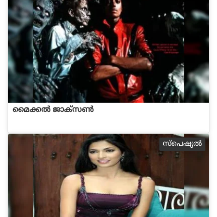
മൈക്കല്‍ ജാക്സണ്‍
സ്പെഷ്യല്‍