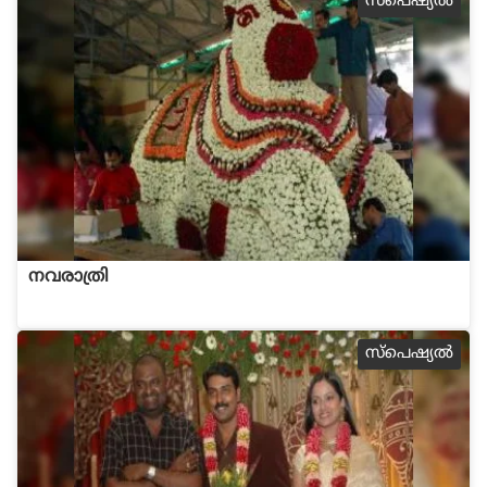
സ്പെഷ്യല്‍
നവരാത്രി
സ്പെഷ്യല്‍