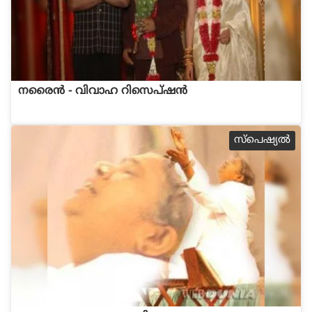
നരൈന്‍ - വിവാഹ റിസെപ്ഷന്‍
സ്പെഷ്യല്‍