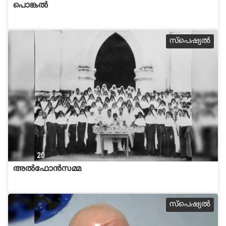
പൊങ്കല്‍
സ്പെഷ്യല്‍
അല്‍ഫോന്‍സമ്മ
സ്പെഷ്യല്‍