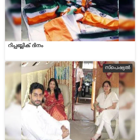
റിപ്പബ്ലിക് ദിനം
സ്പെഷ്യല്‍