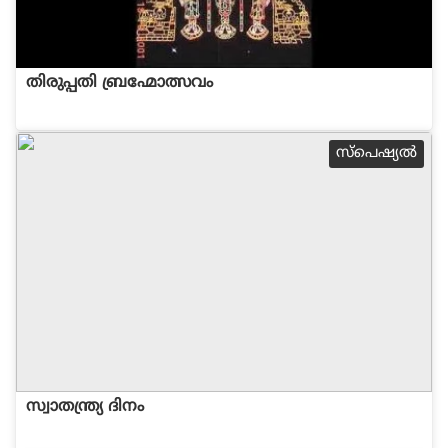
തിരുപ്പതി ബ്രഹ്മോത്സവം
സ്പെഷ്യല്‍
സ്വാതന്ത്ര്യ ദിനം