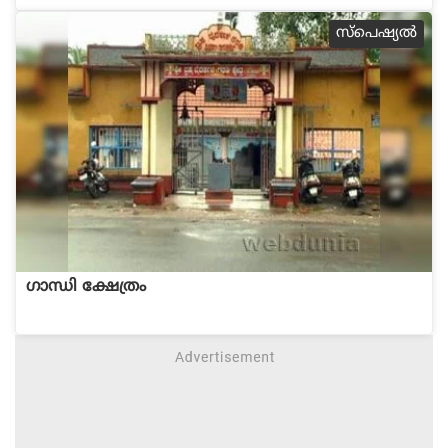
സ്പെഷ്യല്‍
ഗാന്ധി ക്ഷേത്രം