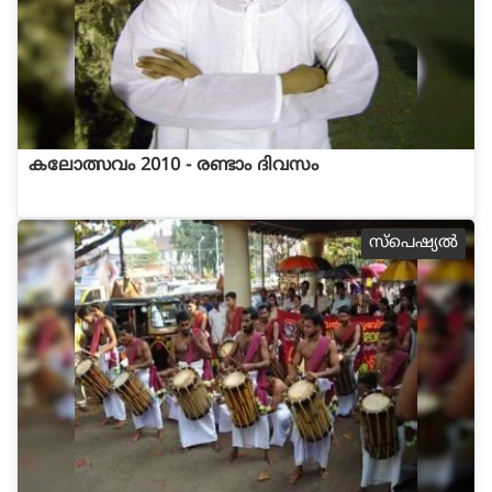
കലോത്സവം 2010 - രണ്ടാം ദിവസം
സ്പെഷ്യല്‍