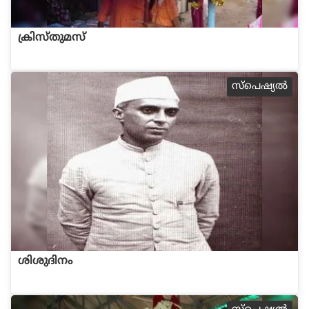
ക്രിസ്തുമസ്
സ്പെഷ്യല്‍
ശിശുദിനം