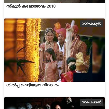
സ്കൂള്‍ കലോത്സവം 2010
സ്പെഷ്യല്‍
ശില്‍‌പ്പ ഷെട്ടിയുടെ വിവാഹം
സ്പെഷ്യല്‍