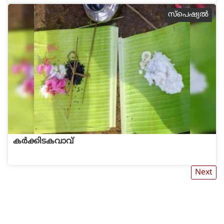
സ്പെഷ്യല്‍
കര്‍ക്കിടകവാവ്
Next