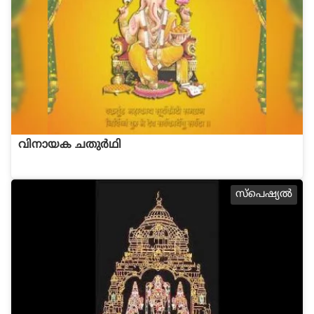
വിനായക ചതുര്‍ഥി
സ്പെഷ്യല്‍