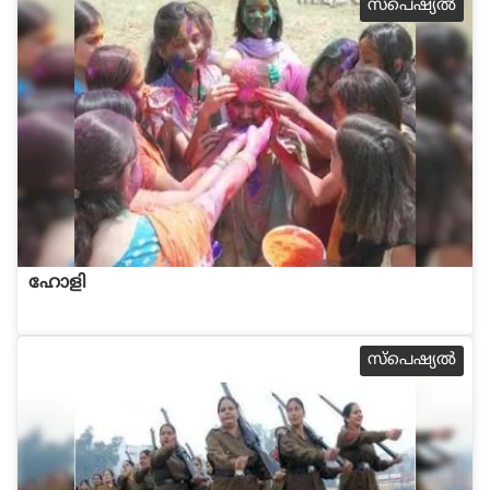
സ്പെഷ്യല്‍
ഹോളി
സ്പെഷ്യല്‍