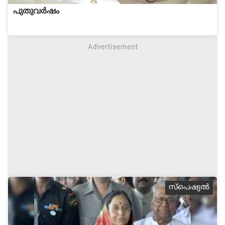
പുതുവര്‍ഷം
സ്പെഷ്യല്‍