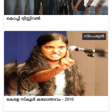
കൊച്ചി ട്വിസ്റ്റിവല്‍
സ്പെഷ്യല്‍
കേരള സ്കൂള്‍ കലോത്സവം - 2010