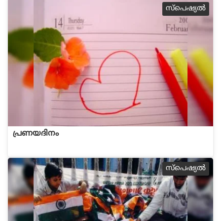
സ്പെഷ്യല്‍
പ്രണയദിനം
സ്പെഷ്യല്‍