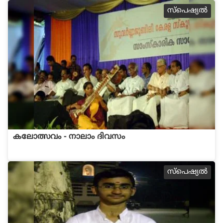
സ്പെഷ്യല്‍
കലോത്സവം - നാലാം ദിവസം
സ്പെഷ്യല്‍