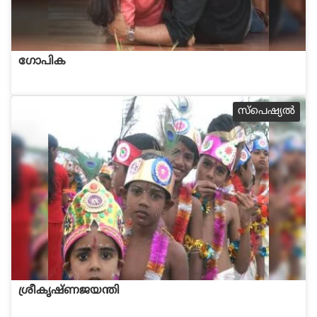
ഗോപിക
സ്പെഷ്യല്‍
ശ്രീകൃഷ്ണജയന്തി