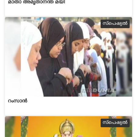
മാതാ അമൃതാനന്ത മയി
സ്പെഷ്യല്‍
റംസാന്‍
സ്പെഷ്യല്‍