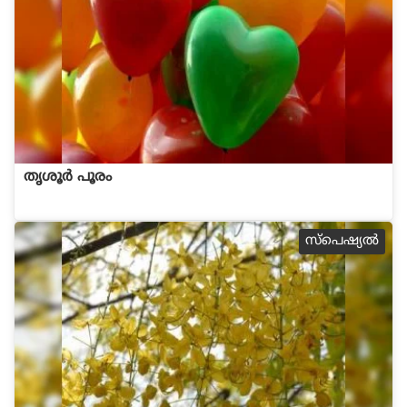
തൃശൂര്‍ പൂരം
സ്പെഷ്യല്‍