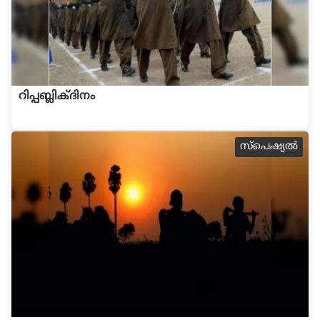
റിപ്പബ്ലിക്ദിനം
സ്പെഷ്യല്‍