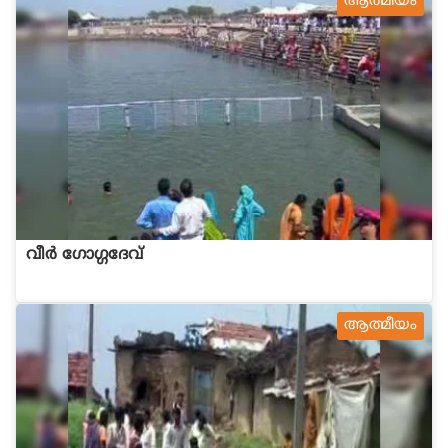
ആത്മീയം
വീര്‍ ഗോഗ്ഗദേവ്
ആത്മീയം