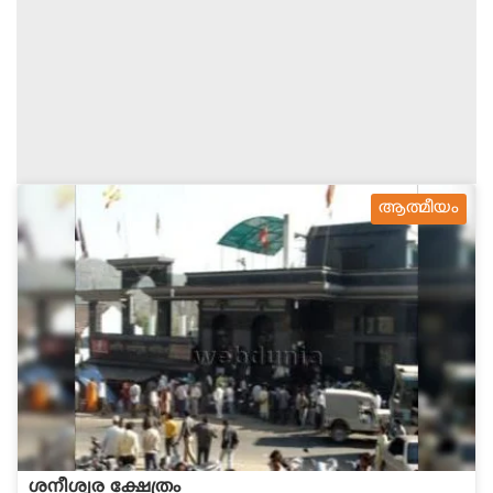
ആത്മീയം
ശനീശ്വര ക്ഷേത്രം