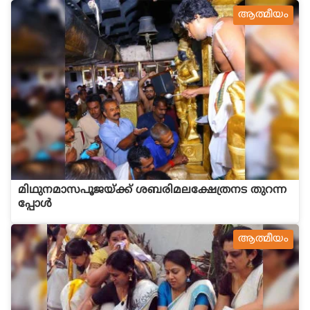
ആത്മീയം
മിഥുനമാസപൂജയ്ക്ക് ശബരിമലക്ഷേത്രനട തുറന്ന
പ്പോള്‍
ആത്മീയം