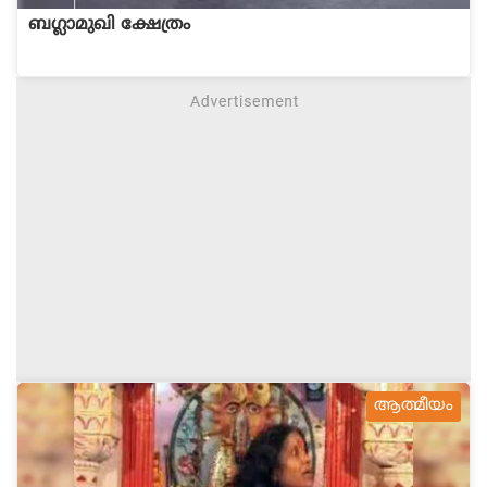
ബഗ്ലാമുഖി ക്ഷേത്രം
ആത്മീയം