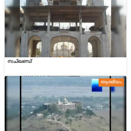
സച്ഖണ്ഡ്
ആത്മീയം