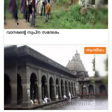
വാനരന്‍റെ സ്വപ്ന സന്ദേശം
ആത്മീയം