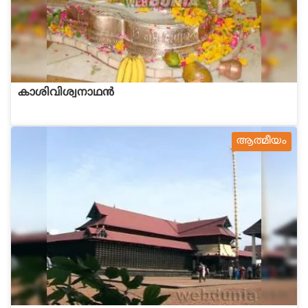
കാശിവിശ്വനാഥന്‍
ആത്മീയം