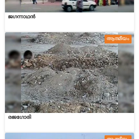
ജഗന്നാഥന്‍
ആത്മീയം
രജഗോരി