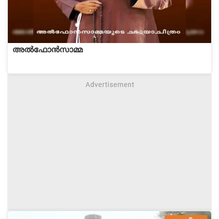
അല്‍ഫോന്‍സാമ്മ