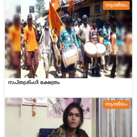
ആത്മീയം
സപ്തശ്രിംഗി ക്ഷേത്രം
ആത്മീയം