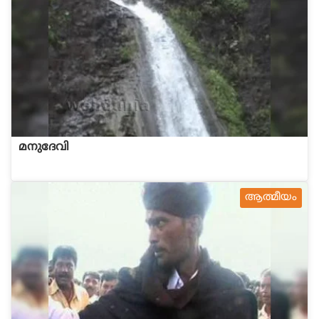
മനുദേവി
ആത്മീയം