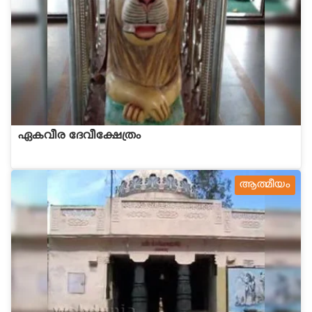
ഏകവീര ദേവീക്ഷേത്രം
ആത്മീയം