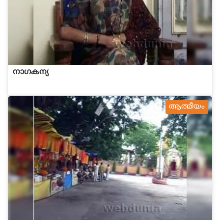
നാഗകന്യ
ആത്മീയം