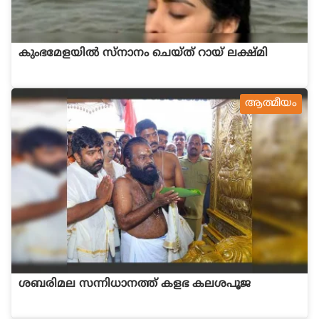
കുംഭമേളയിൽ സ്നാനം ചെയ്ത് റായ് ലക്ഷ്മി
ആത്മീയം
ശബരിമല സന്നിധാനത്ത് കളഭ കലശപൂജ