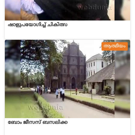
ഷാളുപയോഗിച്ച് ചികിത്സ
ആത്മീയം
ബോം ജീസസ് ബസലിക്ക