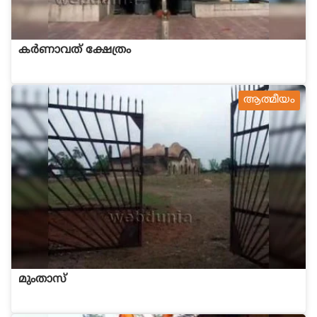
കര്‍ണാവത് ക്ഷേത്രം
ആത്മീയം
മുംതാസ്