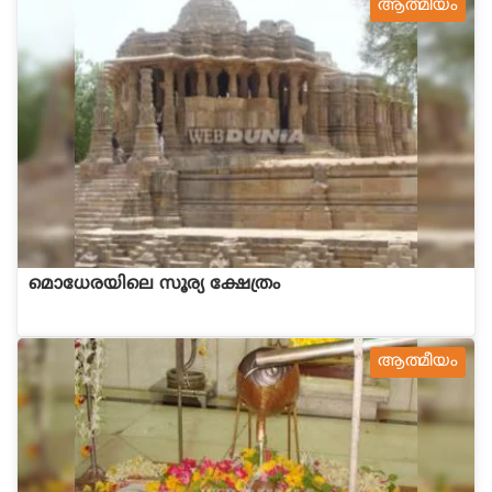
ആത്മീയം
മൊധേരയിലെ സൂര്യ ക്ഷേത്രം
ആത്മീയം