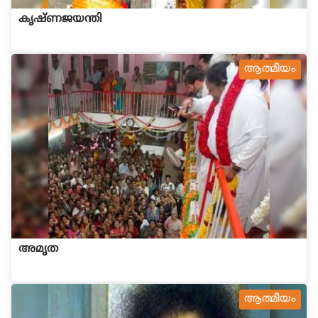
കൃഷ്ണജയന്തി
ആത്മീയം
അമൃത
ആത്മീയം