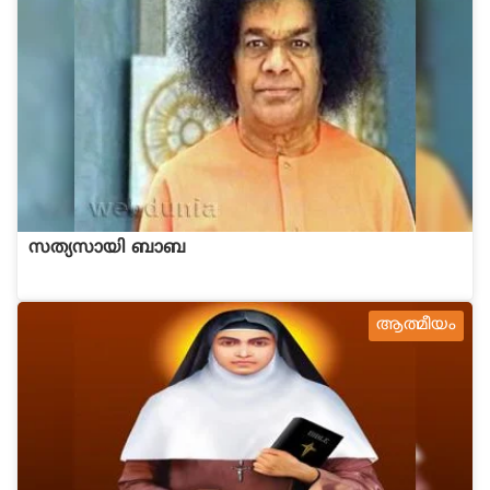
സത്യസായി ബാബ
ആത്മീയം