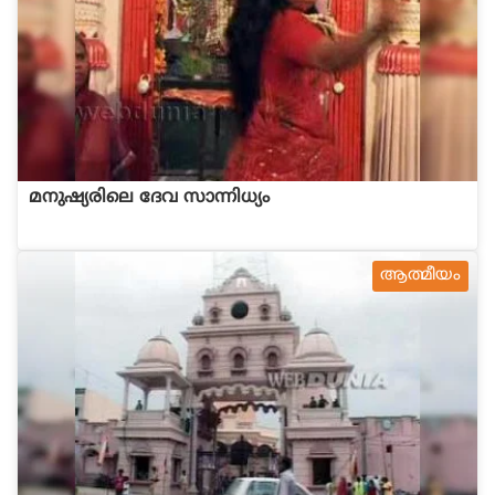
മനുഷ്യരിലെ ദേവ സാന്നിധ്യം
ആത്മീയം