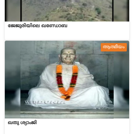
ജേജുരിയിലെ ഖണ്ഡോബ
ആത്മീയം
ഖതു ശ്യാംജി