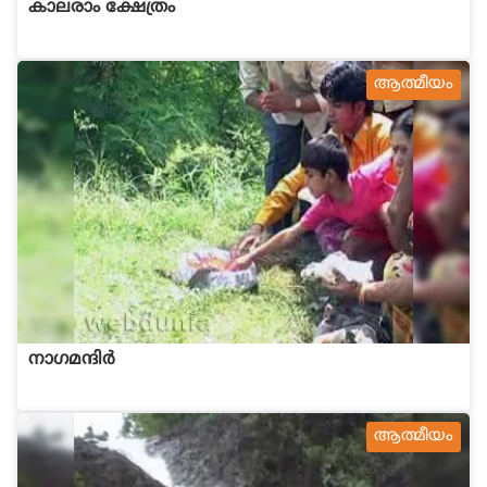
കാലരാം ക്ഷേത്രം
ആത്മീയം
നാഗമന്ദിര്‍
ആത്മീയം