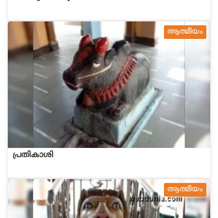
ആത്മീയം
പ്രതികാശി
ആത്മീയം