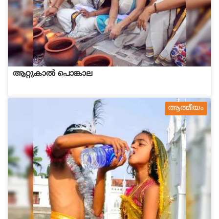
ആറ്റുകാല്‍ പൊങ്കാല
ആത്മീയം