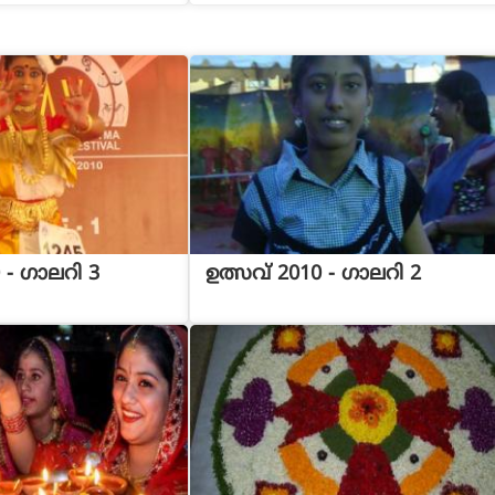
 - ഗാലറി 3
ഉത്സവ് 2010 - ഗാലറി 2