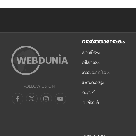
വാര്‍ത്താലോകം
ദേശീയം
വിദേശം
സമകാലികം
ധനകാര്യം
FOLLOW US ON
ഐ.ടി
കരിയര്‍