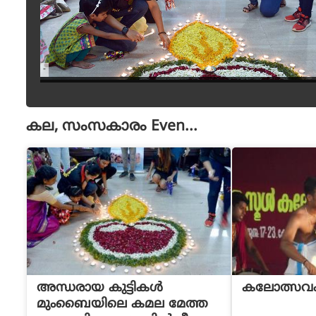
-
കല, സംസകാരം
Even...
അന്ധരായ കുട്ടികള്‍
കലോത്സവം
മുംബൈയിലെ കമല മേത്ത