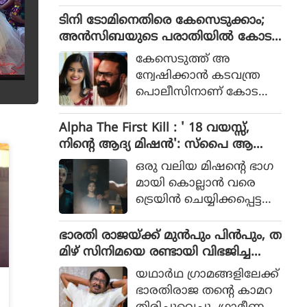
ടിക്കിടാക്കയെന്ന ആ
സംഘത്തിന്റെ കഥ
സിഫ് അലിയുടെ തുറ
ടിനി ടോമിനെതിരെ കേസെടുക്കാം;
യായിരുന്നു 2023ല്‍ പുറ
ന്നുപറയലും ഒപ്പം വി എ
അൻസിബയുടെ പരാതിയിൽ കോട
ത്തിറങ്ങിയ സിനിമ പറ
സ് രോഹിത്- ആസിഫ് അ
തി നിർദേശം
ഞ്ഞത്.
കേസെടുത്ത് അ
ലി കൂട്ടുക്കെട്ടിലുള്ള
ന്വേഷിക്കാൻ കടവന്ത്ര
വിശ്വാസവും സിനിമയ്ക്ക്
പൊലീസിനാണ് കോട
വലിയ ഹൈപ്പ് ന
തിയുടെ നിർദേശം
ല്‍കിയിട്ടുണ്ട്.
Alpha The First Kill : ' 18 വയസ്സ്,
നിന്റെ ആദ്യ മിഷന്‍': സ്‌പൈ ആക്ഷ
ന്‍ ചിത്രത്തില്‍ നായികയായി ആ
ഒരു വലിയ മിഷന്റെ ഭാഗ
ലിയ, ആല്‍ഫ ടീസര്‍ പുറത്ത്
മായി കൊല്ലാന്‍ വരെ
ട്രെയിന്‍ ചെയ്യിക്കപ്പെട്ട
പെണ്‍കുട്ടിയായാണ് ആ
ലിയ സിനിമയിലെത്തുന്ന
ഭാരതി രാജയ്ക്ക് മുൻപും പിൻപും, ത
ത്.
മിഴ് സിനിമയെ രണ്ടായി വിഭജിച്ച
സംവിധായകൻ, ഭാരതി രാജ വിട പറ
യഥാര്‍ഥ ഗ്രാമങ്ങളിലേക്ക്
യുമ്പോൾ
ഭാരതിരാജ തന്റെ കാമറ