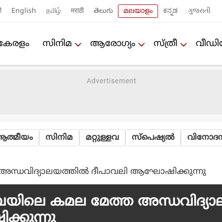
ी
English
தமிழ்
मराठी
తెలుగు
മലയാളം
ಕನ್ನಡ
ગુજરાતી
കേരളം
സിനിമ
ആരോഗ്യം
സ്ത്രീ
വീഡ
ത്മീയം
സിനിമ
മറ്റുള്ളവ
സ്പെഷ്യല്‍
വിനോദസ
അന്ധവിദ്യാലയത്തില്‍ ദീപാവലി ആഘോഷിക്കുന്നു
ൈയിലെ കമല മേത്ത അന്ധവിദ്യാ
്കുന്നു