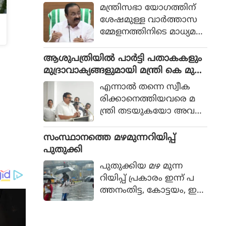
ത്തില്‍ മാധ്യമപ്രവര്‍ത്തകരെ
ര്‍ന്നാണ് കോര്‍പ്പറേഷന്‍ 2
മന്ത്രിസഭാ യോഗത്തിന്
നിരീക്ഷിക്കാന്‍ ക്യാമറ വച്ചത് വിവാദ
4 മണിക്കൂറും പ്രവ
ശേഷമുള്ള വാര്‍ത്താസ
മായി
ര്‍ത്തിക്കുന്ന പ്രത്യേക
മ്മേളനത്തിനിടെ മാധ്യമപ്ര
സംഘത്തെ നിയോഗിച്ചത്.
വര്‍ത്തകരെ
നി
ആശുപത്രിയില്‍ പാര്‍ട്ടി പതാകകളും
രീക്ഷിക്കാനെന്നാരോപിച്ച്
മുദ്രാവാക്യങ്ങളുമായി മന്ത്രി കെ മുര
മീഡിയാ റൂമിനുള്ളില്‍
ളീധരനെ സ്വീകരിച്ചതിനു പിന്നാലെ
എന്നാല്‍ തന്നെ സ്വീക
ക്യാമറ സ്ഥാപിച്ച
വിമര്‍ശനം
രിക്കാനെത്തിയവരെ മ
തിനെത്തുടര്‍ന്ന് വിവാദ
ന്ത്രി തടയുകയോ അവ
മുണ്ടായി.
രുടെ സ്വീകരണം നിര
സിക്കുകയോ ചെയ്തില്ല.
സംസ്ഥാനത്തെ മഴമുന്നറിയിപ്പ്
പകരം പുഞ്ചിരിയോടെ
പുതുക്കി
ആ സ്വീകരണം ഏ
പുതുക്കിയ മഴ മുന്ന
റ്റുവാങ്ങുകയാണ് ചെയ്ത
റിയിപ്പ് പ്രകാരം ഇന്ന് പ
ത്.
ത്തനംതിട്ട, കോട്ടയം, ഇ
ടുക്കി, കണ്ണൂർ, കാസർ
ഗോഡ് ജില്ലകളിൽ ഓറ