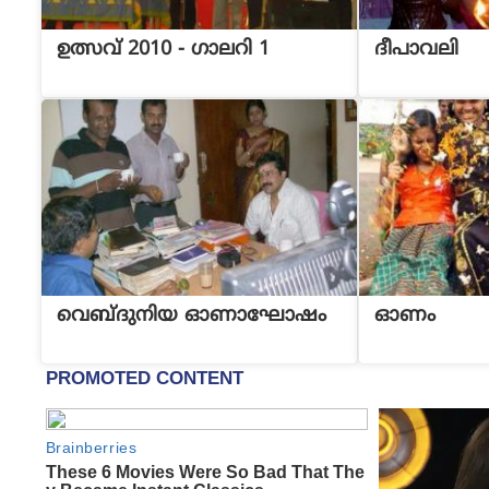
ഉത്സവ് 2010 - ഗാലറി 1
ദീപാവലി
വെബ്‌ദുനിയ ഓണാഘോഷം
ഓണം