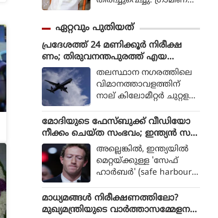
തിരിച്ചുവെച്ചു. ഗ്രാമീണ
ജീവിതം അതിന്റെ പച്ച
യായ തലത്തില്‍ ആ
ഏറ്റവും പുതിയത്
വിഷ്‌കരിച്ചുകൊണ്ടാണ്
പ്രദേശത്ത് 24 മണിക്കൂര്‍ നിരീക്ഷ
ഭാരതിരാജ വിപ്ലവം
ണം; തിരുവനന്തപുരത്ത് എയ
തീര്‍ത്തത്.
ര്‍പോര്‍ട്ട് സ്‌ക്വാഡ് നിലവില്‍ വന്നു
തലസ്ഥാന നഗരത്തിലെ
വിമാനത്താവളത്തിന്
നാല് കിലോമീറ്റര്‍ ചുറ്റള
വില്‍ മാലിന്യം ത
ള്ളുന്നില്ലെന്ന് ഉറപ്പാക്കാന്‍
മോദിയുടെ ഫേസ്ബുക്ക് വീഡിയോ
ഒരു 'എയര്‍പോര്‍ട്ട്
നീക്കം ചെയ്ത സംഭവം; ഇന്ത്യന്‍ സ
സ്‌ക്വാഡ്' രൂപീകരിച്ച
ര്‍ക്കാരിനോട് മാപ്പ് പറഞ്ഞ് മെറ്റാ
അല്ലെങ്കില്‍, ഇന്ത്യയില്‍
തായി കോര്‍പ്പറേഷന്‍
സിഇഒ മാര്‍ക്ക് സക്കര്‍ബര്‍ഗ്
മെറ്റയ്ക്കുള്ള 'സേഫ്
സെക്രട്ടറി അറിയിച്ചു. മ
ഹാര്‍ബര്‍' (safe harbour)
നുഷ്യാവകാശ കമ്മീഷന്‍
പരിരക്ഷ പിന്‍വലിക്കാന്‍
അംഗം ജസ്റ്റിസ് അല
ശുപാര്‍ശ ചെയ്യുമെന്ന് സ
മാധ്യമങ്ങള്‍ നിരീക്ഷണത്തിലോ?
ക്‌സാണ്ടര്‍ തോമസിന്റെ
മിതി മുന്നറിയിപ്പ് നല്‍കി.
മുഖ്യമന്ത്രിയുടെ വാര്‍ത്താസമ്മേളന
ഇടപെടലിനെത്തുട