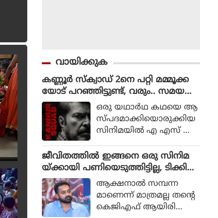
വായിക്കുക
കണ്ണൂർ സ്ക്വാഡ് 2നെ പറ്റി മമ്മൂക്ക
യോട് പറഞ്ഞിട്ടുണ്ട്, വരും.. സമയ
മെടുക്കും : റോണി ഡേവിഡ്
ഒരു യഥാര്‍ഥ കഥയെ ആ
സ്പദമാക്കിയൊരുക്കിയ
സിനിമയില്‍ എ എസ് ഐ
ജോര്‍ജ് മാര്‍ട്ടിന്‍ എന്ന ക
ഥാപാത്രമായാണ് മമ്മൂട്ടി
ജീവിതത്തിൽ ഇങ്ങനെ ഒരു സിനിമ
എത്തിയത്. ഒരു കുറ്റ
യ്ക്കായി പണിയെടുത്തിട്ടില്ല, ടിക്കി
വാളിയെ പിടികൂടാനായി
ടാക്കയെ പറ്റി ആസിഫ് അലി
ആക്ഷനാല്‍ സമ്പന്ന
ഉത്തരേന്ത്യന്‍ സംസ്ഥാന
മാണെന്ന് മാത്രമല്ല തന്റെ
ങ്ങളിലേക്ക് യാത്ര
കെജിഎഫ് ആയിരിക്കും
തിരിക്കുന്ന പോലീസ്