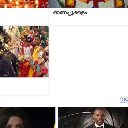
ഓണപ്പൂക്കളം