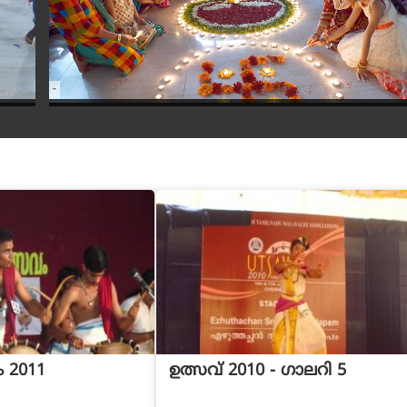
-
 2011
ഉത്സവ് 2010 - ഗാലറി 5