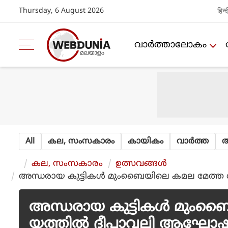
Thursday, 6 August 2026
हिन्द
വാര്‍ത്താലോകം
All
കല, സംസകാരം
കായികം
വാര്‍ത്ത
ആ
കല, സംസകാരം
ഉത്സവങ്ങള്‍
അന്ധരായ കുട്ടികള്‍ മുംബൈയിലെ കമല മേത്ത 
അന്ധരായ കുട്ടികള്‍ മുംബ
യത്തില്‍ ദീപാവലി ആഘോഷിക