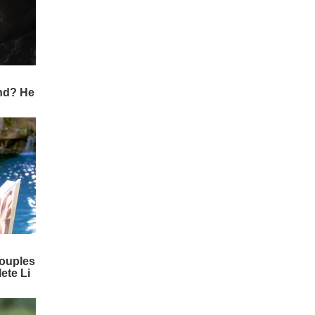
ഞ്ച് അലർട്ട്. ശക്തമായ മ
ഴയ്ക്ക് സാധ്യതയുണ്ട്.