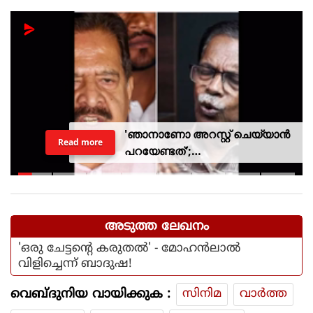
'ഞാനാണോ അറസ്റ്റ് ചെയ്യാൻ
Read more
പറയേണ്ടത്';
ടി.ജി.മോഹൻദാസിനെതിരായ
നടപടിയിൽ ആഭ്യന്തര മന്ത്രി
അടുത്ത ലേഖനം
'ഒരു ചേട്ടന്റെ കരുതൽ' - മോഹൻലാൽ
വിളിച്ചെന്ന് ബാദുഷ!
വെബ്ദുനിയ വായിക്കുക :
സിനിമ
വാര്‍ത്ത