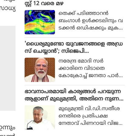
പ്പാക്കുന്നതിനുമായി കേര
സ്റ്റ് 12 വരെ മഴ
 സാധ്യ
ള റെയില്‍വേ പോലീസ്
തെക്ക് പടിഞ്ഞാറൻ
ആരംഭിച്ച പദ്ധതിയാണ്
ബംഗാൾ ഉൾക്കടലിനും വ
'ഓപ്പറേഷന്‍ രക്ഷിത.
ടക്കൻ ഒഡിഷക്കും മുക
ളിലായി ന്യൂനമർദ്ദം (Low Pr
essure Area) രൂപപ്പെട്ടു.
'ധൈര്യമുണ്ടോ യുവജനങ്ങളെ അഡ്ര
കേരളത്തിൽ ഓഗസ്റ്റ് 12 വ
സ് ചെയ്യാൻ'; സിജെപി
രെയുള്ള ദിവസങ്ങളിൽ
വെല്ലുവിളിയിൽ വിറച്ച് മോദി സർ
നരേന്ദ്ര മോദി സർ
നേരിയതോ മിതമായതോ
ക്കാർ
ക്കാരിനെ വിടാതെ
ആയ മഴയ്ക്ക് സാധ്യത.
കോക്രോച്ച് ജനതാ പാർട്ടി.
സ്വാതന്ത്ര്യ ദിനത്തിൽ
നാട്ടിലെ യുവാക്കളെ അ
ഭാവനാപരമായി കാര്യങ്ങൾ പറയുന്ന
ഡ്രസ് ചെയ്യാൻ സിജെപി
ആളാണ് മുഖ്യമന്ത്രി, അതിനെ നുണ
മോദിയെ ക്ഷണിച്ചു.
എന്നും വിളിക്കാം: പിണറായി വിജയൻ
മുഖ്യമന്ത്രി വി.ഡി.സതീശ
യുവാക്കളെ ബാധിക്കുന്ന
നെതിരെ പ്രതിപക്ഷ
വിഷയങ്ങളെ കുറിച്ച്
നേതാവ് പിണറായി വിജയ
മോദി സംസാരിക്കണ
ന്നും
ൻ. ഭാവനാപരമായി കാര്യ
മെന്നാണ് ആവശ്യം.