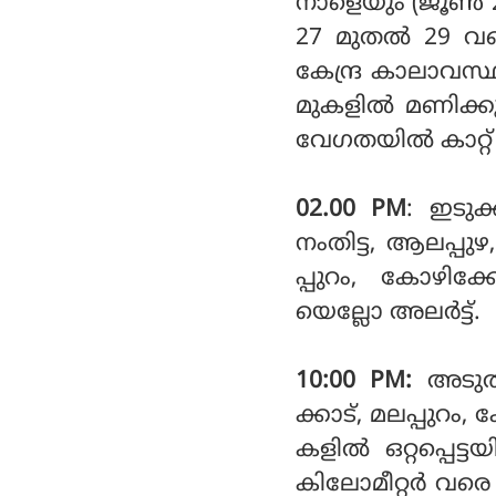
നാളെയും (ജൂണ്‍ 2
27 മുതല്‍ 29 വര
കേന്ദ്ര കാലാവസ്ഥ
മുകളില്‍ മണിക്ക
വേഗതയില്‍ കാറ്
02.00 PM
: ഇടുക്
നംതിട്ട, ആലപ്പു
പ്പുറം, കോഴിക്ക
യെല്ലോ അലര്‍ട്ട്.
10:00 PM:
അടുത്
ക്കാട്, മലപ്പുറ
കളിൽ ഒറ്റപ്പെട്
കിലോമീറ്റർ വരെ 