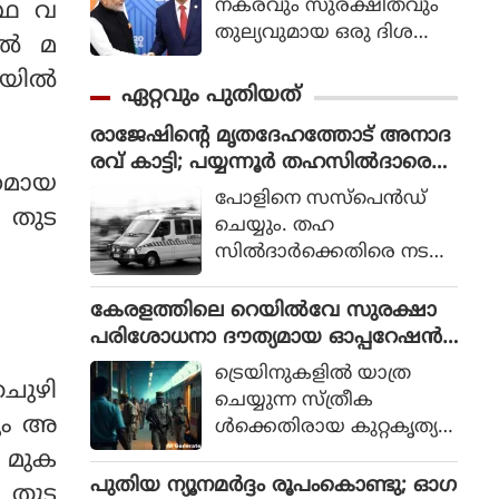
നകരവും സുരക്ഷിതവും
സ്ഥ വ
തുല്യവുമായ ഒരു ദിശ
ല്‍ മ
യില്‍ സാങ്കേതികവിദ്യ
യില്‍
വികസിക്കുന്നുവെന്ന് ഉറ
ഏറ്റവും പുതിയത്
പ്പാക്കുക എന്ന പ്രഖ്യാപിത
രാജേഷിന്റെ മൃതദേഹത്തോട് അനാദ
ലക്ഷ്യത്തോടെയാണ് ഇ
രവ് കാട്ടി; പയ്യന്നൂര്‍ തഹസില്‍ദാരെ
തിന്റെ ആരംഭം. ചടങ്ങില്‍
്തമായ
സസ്‌പെന്‍ഡ് ചെയ്യും
യുഎന്‍ സെക്രട്ടറി ജനറല്‍
പോളിനെ സസ്‌പെന്‍ഡ്
 തുട
അന്റോണിയോ ഗുട്ടെറസ്
ചെയ്യും. തഹ
പങ്കെടുത്തു.
സില്‍ദാര്‍ക്കെതിരെ നടപ
ടിയെടുക്കാന്‍ റവന്യൂ മന്ത്രി
എ.പി. അനില്‍ കുമാര്‍
കേരളത്തിലെ റെയില്‍വേ സുരക്ഷാ
ലാന്‍ഡ് റവന്യൂ കമ്മീഷണ
പരിശോധനാ ദൗത്യമായ ഓപ്പറേഷന്‍
ര്‍ക്ക് നിര്‍ദ്ദേശം നല്‍കി. ഇ
രക്ഷിതയില്‍ അറസ്റ്റിലായത് 33 പേര്‍
ട്രെയിനുകളില്‍ യാത്ര
തുസംബന്ധിച്ച ഉത്തരവ് ഉ
തചുഴി
ചെയ്യുന്ന സ്ത്രീക
ടന്‍ പുറത്തിറങ്ങുമെന്ന് പ്ര
നും അ
ള്‍ക്കെതിരായ കുറ്റകൃത്യ
തീക്ഷിക്കുന്നു.
ങ്ങള്‍ തടയുന്നതിനും അവ
ം മുക
രുടെ സുരക്ഷ ഉറ
പുതിയ ന്യൂനമർദ്ദം രൂപംകൊണ്ടു; ഓഗ
ം തുട