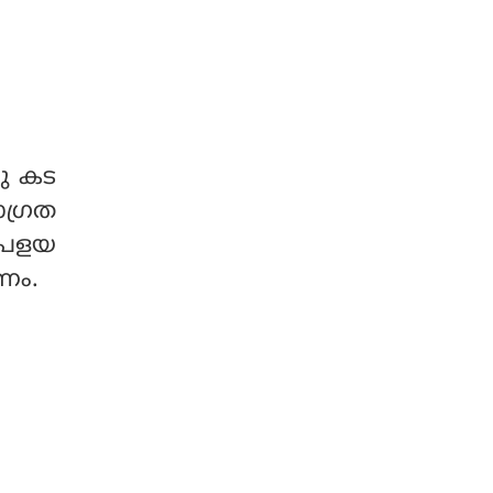
ു കട
ാഗ്രത
്രളയ
വണം.