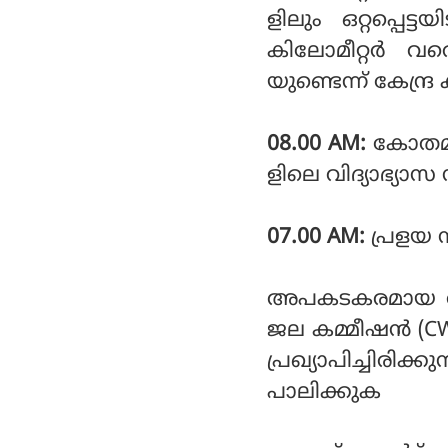
ളിലും ഒറ്റപ്പെ
കിലോമീറ്റർ വ
യുണ്ടെന്ന് കേന്ദ
08.00 AM:
കോതമംഗല
ളിലെ വിദ്യാഭ്യാസ
07.00 AM:
പ്രളയ സ
അപകടകരമായ രീതിയ
ജല കമ്മീഷന്‍ (C
പ്രഖ്യാപിച്ചിര
പാലിക്കുക