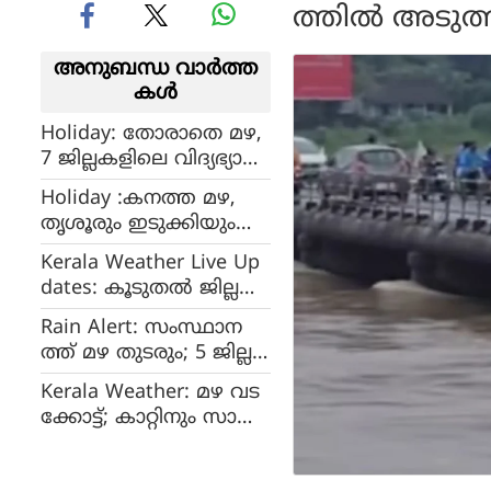
ത്തില്‍ അടുത
അനുബന്ധ വാര്‍ത്ത
കള്‍
Holiday: തോരാതെ മഴ,
7 ജില്ലകളിലെ വിദ്യഭ്യാസ
സ്ഥാപനങ്ങൾക്ക് നാളെ
Holiday :കനത്ത മഴ,
അവധി
തൃശൂരും ഇടുക്കിയും
അടക്കം 3 ജില്ലകളിലെ
Kerala Weather Live Up
വിദ്യഭ്യാസ സ്ഥാപനങ്ങ
dates: കൂടുതല്‍ ജില്ലക
ൾക്ക് നാളെ അവധി
ളില്‍ ഓറഞ്ച് അലര്‍ട്ട്,
Rain Alert: സംസ്ഥാന
തൃശൂരും ഇടുക്കിയും
ത്ത് മഴ തുടരും; 5 ജില്ല
അവധി; കാലാവസ്ഥ
കളിൽ യെല്ലോ അലർട്ട്,
വാര്‍ത്തകള്‍ തത്സമയം
Kerala Weather: മഴ വട
മുന്നറിയിപ്പ്
ക്കോട്ട്; കാറ്റിനും സാധ്യ
ത