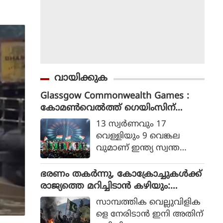
വായിക്കുക
Glassgow Commonwealth Games :
കോമൺവെൽത്ത് ഗെയിംസിന്
ഗ്ലാസ്ഗോയിൽ കൊടിയിറങ്ങി, മെഡ
13 സ്വര്‍ണവും 17
ൽ നേട്ടത്തിൽ ഇന്ത്യ നാലാമത്
വെള്ളിയും 9 വെങ്കല
വുമാണ് ഇന്ത്യ സ്വന്ത
മാക്കിയത്.
ഭരണം തകര്‍ന്നു, കോക്രോച്ചുകള്‍ക്ക്
രാജ്യത്തെ മറിച്ചിടാന്‍ കഴിയും:
പാകിസ്ഥാന്‍ ആഭ്യന്തര മന്ത്രി
സാമ്പത്തിക വെല്ലുവിളിക
മൊഹ്സിന്‍ നഖ്വി
ളെ നേരിടാന്‍ ഇനി അതിന്