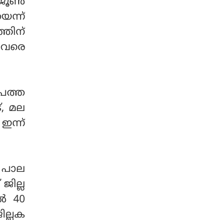
ജൂണ്‍
ങ്ങൾ പറയുന്ന ആളാണ്
കേരളത്തിന്റെ മുഖ്യമ
െന്ന്
ന്ത്രിയെന്നും അതിനെ
്തിന്
നുണയെന്ന് പറയാമെന്നും
‍ വരെ
പിണറായി പരിഹസിച്ചു. 20
18 ലെ പ്രളയത്തിനു
ശേഷം കേരളത്തിലെ
ഡാമുകളിൽ നിന്ന് അ
 പത്ത
ടിഞ്ഞുകൂടിയ മണലും അ
്, മല
വശിഷ്ടങ്ങളും നീക്കം
ചെയ്തിട്ടില്ലെന്ന് മുഖ്യമ
ഇന്ന്
ന്ത്രിയുടെ നുണ പ്രതിപക്ഷ
നേതാവ് പൊളിച്ചടുക്കി.
 പാല
ജില്ല
ിൽ 40
ില്ലക