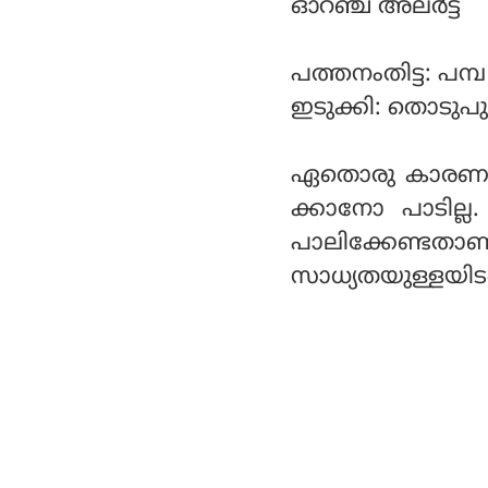
ഓറഞ്ച് അലര്‍ട്ട്
പത്തനംതിട്ട: പമ്പ 
ഇടുക്കി: തൊടുപുഴ 
ഏതൊരു കാരണവശാ
ക്കാനോ പാടില്ല.
പാലിക്കേണ്ടതാ
സാധ്യതയുള്ളയിടങ്