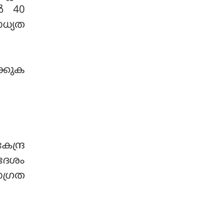
ിൽ 40
ധ്യത
ക്കുക
ന്ദ്ര
‍ദേശം
ാഗ്രത