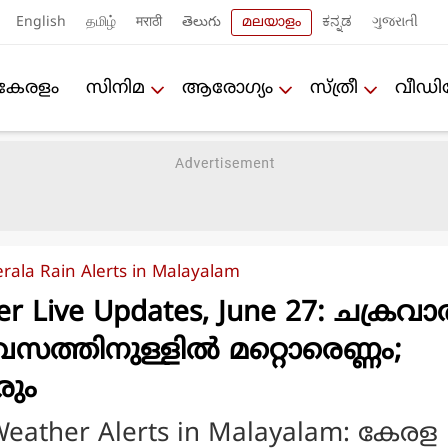
English
தமிழ்
मराठी
తెలుగు
മലയാളം
ಕನ್ನಡ
ગુજરાતી
കേരളം
സിനിമ
ആരോഗ്യം
സ്ത്രീ
വീഡ
rala Rain Alerts in Malayalam
er Live Updates, June 27: ചക്രവ
ിവസത്തിനുള്ളില്‍ മറ്റൊരെണ്ണം;
രും
 Weather Alerts in Malayalam: കേരള