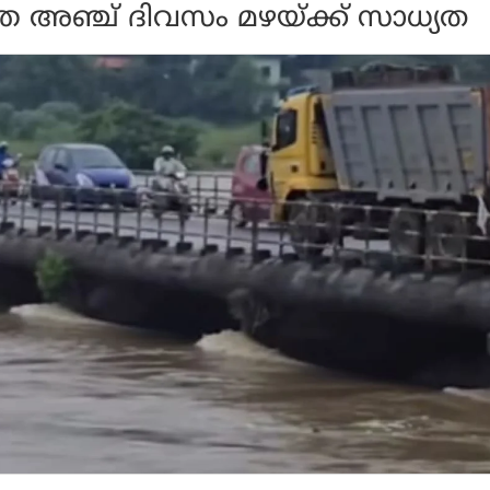
്ത അഞ്ച് ദിവസം മഴയ്ക്ക് സാധ്യത