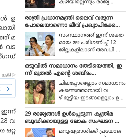
കഴിയില്ലെന്നും രാജ്യത്തെ
ആഭ്യന്തര മന്ത്രി
മൊഹ്സിന്‍ നഖ്വി
രാത്രി പ്രധാനമന്ത്രി ലൈവ് വരുന്ന
ള്‍ ഉ
വ്യാഴാഴ്ച പറഞ്ഞു. കര
പോലെയാണൊ ലീവ് പ്രഖ്യാപിക്കേണ്ട
ിലായി
സേനാ മേധാവി ഫീല്‍ഡ്
ത്, എറണാകുളം ജില്ലാ കളക്ടർ
സംസ്ഥാനത്ത് ഇന്ന് ശക്ത
്ത് മ
മാര്‍ഷല്‍ സയ്യിദ് അസിം
ക്കെതിരെ വിമർശനം
മായ മഴ പരിഗണിച്ച് 12
മുനീറിന്റെ അടുത്ത
്‍ വട
ജില്ലകളിലാണ് അവധി പ്ര
യാളായി അറിയപ്പെടുന്ന ന
സ്ഗഡ്
ഖ്യാപിച്ചത്.
ഖ്വി പാകിസ്ഥാന്റെ
ഒടുവില്‍ സമാധാനം തേടിയെത്തി, ഇ
കോക്രോച്ചുകള്‍ ഒ
ന്ന് മുതല്‍ എന്റെ ശബ്ദം
ന്നിച്ചാല്‍ രാജ്യത്തെ മ
തിരെഞ്ഞെടുക്കുന്നു, പോസ്റ്റുമായി
റിച്ചിടാന്‍ കഴിയുമെന്ന് പറ
ചിലപ്പോഴെല്ലാം സമാധാനം
അനുപമ പരമേശ്വരന്‍, ഒരു ബ്രെയ്ക്ക
ഞ്ഞു.
കണ്ടെത്താനായി വ
പ്പ് മണക്കുന്നുവെന്ന് സോഷ്യല്‍
ഴിമുട്ടിയ ഇടങ്ങളെല്ലാം ഉ
മീഡിയ
പേക്ഷിക്കേണ്ടതായി വ
ന്ന്
രും.
29 രാജ്യങ്ങള്‍ ഉള്‍പ്പെടുന്ന കൃത്രിമ
 28 വ
ബുദ്ധിക്കായുള്ള ലോക സംഘടന ആ
രംഭിച്ച് ചൈന; ഇന്ത്യ ഇല്ല
 ഒറ്റ
മനുഷ്യരാശിക്ക് പ്രയോജ