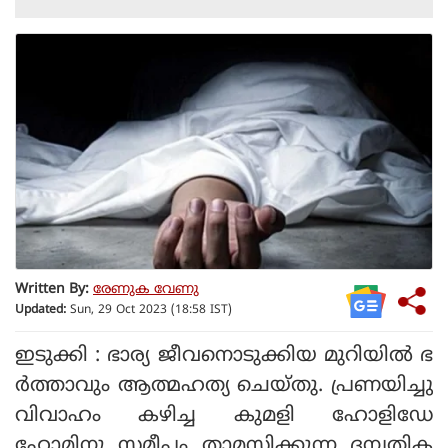
Written By:
രേണുക വേണു
Updated:
Sun, 29 Oct 2023 (18:58 IST)
ഇടുക്കി : ഭാര്യ ജീവനൊടുക്കിയ മുറിയില്‍ ഭ
ര്‍ത്താവും ആത്മഹത്യ ചെയ്തു. പ്രണയിച്ചു
വിവാഹം കഴിച്ച കുമളി ഹോളിഡേ
ഹോമിനു സമീപം താമസിക്കുന്ന ദമ്പതിക