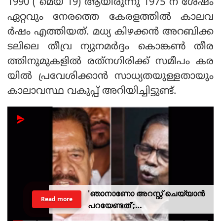
1990 ( മെയ് 19) ആയിരുന്നു 1975 ന് ശേഷം
ഏറ്റവും നേരത്തെ കേരളത്തില്‍ കാലവ
ര്‍ഷം എത്തിയത്. മധ്യ കിഴക്കന്‍ അറബിക്ക
ടലിലെ തീവ്ര ന്യുനമര്‍ദ്ദം കൊങ്കണ്‍ തീര
ത്തിനുമുകളില്‍ രത്‌നഗിരിക്ക് സമീപം കര
യില്‍ പ്രവേശിക്കാന്‍ സാധ്യതയുള്ളതായും
കാലാവസ്ഥ വകുപ്പ് അറിയിച്ചിട്ടുണ്ട്.
'ഞാനാണോ അറസ്റ്റ് ചെയ്യാൻ
Read more
പറയേണ്ടത്';
ടി.ജി.മോഹൻദാസിനെതിരായ