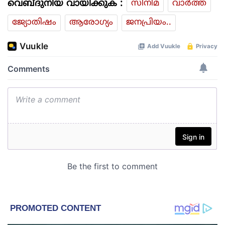
വെബ്ദുനിയ വായിക്കുക :
സിനിമ
വാര്‍ത്ത
ജ്യോതിഷം
ആരോഗ്യം
ജനപ്രിയം..