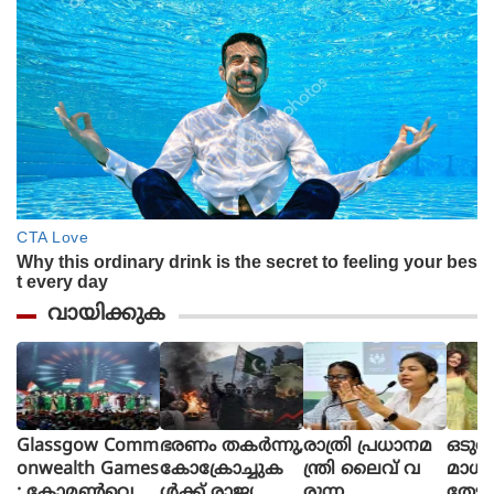
വായിക്കുക
Glassgow Comm
ഭരണം തകര്‍ന്നു,
രാത്രി പ്രധാനമ
ഒടുവ
onwealth Games
കോക്രോച്ചുക
ന്ത്രി ലൈവ് വ
മാധ
: കോമൺവെൽ
ള്‍ക്ക് രാജ്യത്തെ
രുന്ന
തേടി