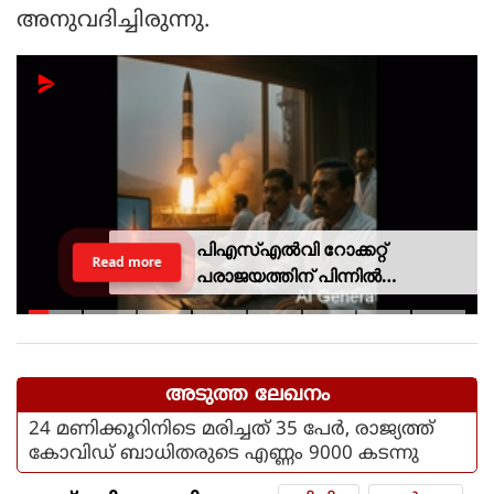
അനുവദിച്ചിരുന്നു.
പിഎസ്എല്‍വി റോക്കറ്റ്
Read more
പരാജയത്തിന് പിന്നില്‍
ഐഎസ്ആര്‍ഒയിലെ ഉന്നത
ശാസ്ത്രജ്ഞനെന്ന് സംശയം
അടുത്ത ലേഖനം
24 മണിക്കൂറിനിടെ മരിച്ചത് 35 പേർ, രാജ്യത്ത്
കോവിഡ് ബാധിതരുടെ എണ്ണം 9000 കടന്നു