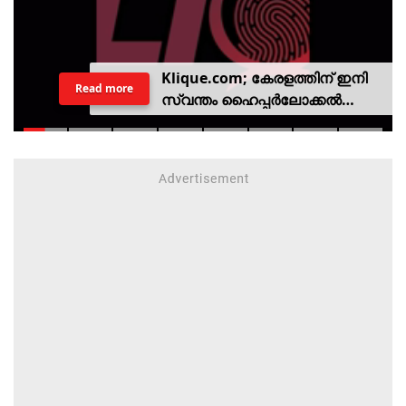
Klique.com; കേരളത്തിന് ഇനി
Read more
സ്വന്തം ഹൈപ്പർലോക്കൽ
സിവിക് പ്ലാറ്റ്‌ഫോം