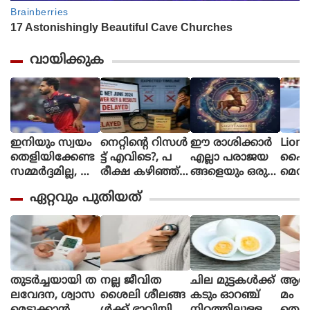
വായിക്കുക
ഇനിയും സ്വയം
നെറ്റിൻ്റെ റിസൾ
ഈ രാശിക്കാര്‍
Lione
തെളിയിക്കേണ്ട
ട്ട് എവിടെ?, പ
എല്ലാ പരാജയ
ഫൈ
സമ്മർദ്ദമില്ല, അ
രീക്ഷ കഴിഞ്ഞ്
ങ്ങളെയും ഒരു
മെസി
വസരങ്ങൾ ല
ഒരു മാസ
തിരിച്ചുവര
ണ പന്
ഏറ്റവും പുതിയത്
ഭിച്ചാൽ സ
മായിട്ടും ഉത്തര
വാക്കി മാറ്റുന്നു
ന്തോഷം അത്ര
സൂചിക
മാത്രം : ഭുവ
പോലുമില്ല, ആ
നേശ്വർ കുമാർ
ശങ്കയിൽ
വിദ്യാർഥികൾ
തുടർച്ചയായി ത
നല്ല ജീവിത
ചില മുട്ടകള്‍ക്ക്
ആർത്
ലവേദന, ശ്വാസ
ശൈലി ശീലങ്ങ
കടും ഓറഞ്ച്
മം