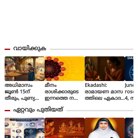
വായിക്കുക
അധിമാസം
മീനം
Ekadashi:
June 
ജൂൺ 15ന്
രാശിക്കാരുടെ
രാമായണ മാസ
rosc
തീരും, പുണ്യ
ഇന്നത്തെ നക്ഷ
ത്തിലെ ഏകാദ
4, നി
പ്രാപ്തിക്കായി
ത്രഫലം
ശി ഉപവാസ
ദിവസ
ഏറ്റവും പുതിയത്
ഈ 5 കാര്യങ്ങൾ
ത്തിന്റെ ആ
നെ? 
ചെയ്യാൻ ഇ
ത്മീയ പ്രാധാന്യ
അറി
നിയും വൈക
വുമെന്ത്?
രുത്