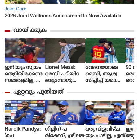
വായിക്കുക
ഇനിയും സ്വയം
Lionel Messi:
വേദനയോടെ
90 മി
തെളിയിക്കേണ്ട
മെസി പടിയിറ
മെസി, ആശ്വ
രൊറ്റ 
സമ്മർദ്ദമില്ല, അ
ങ്ങുമ്പോൾ;
സിപ്പിച്ച് യമാൽ
റെഡ്
വസരങ്ങൾ ല
വീണ്ടും
(ചിത്രങ്ങൾ)
മൈത
ഏറ്റവും പുതിയത്
ഭിച്ചാൽ സ
സാക്ഷിയായി
ളി മ
ന്തോഷം അത്ര
മെറ്റ്‌ലൈഫ്
ൻ്റീന,
മാത്രം : ഭുവ
സ്പെ
നേശ്വർ കുമാർ
മാത
പ്പെട്
Hardik Pandya:
ഗില്ലിന് പ
ഒരു വിട്ടുവീഴ്ച
ഇന്ത്യ
'ചെ
രിക്കോ?, ശ്രീലങ്ക
യും പാടില്ല, ഏത്
ടെസ്റ