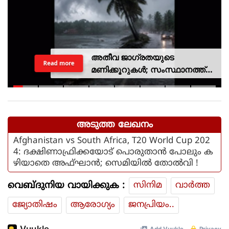
അതീവ ജാഗ്രതയുടെ
Read more
മണിക്കൂറുകൾ; സംസ്ഥാനത്ത്
റെഡ് അലർട്ട്, ശക്തമായ
കാറ്റിനും സാധ്യത
അടുത്ത ലേഖനം
Afghanistan vs South Africa, T20 World Cup 202
4: ദക്ഷിണാഫ്രിക്കയോട് പൊരുതാന്‍ പോലും ക
ഴിയാതെ അഫ്ഘാന്‍; സെമിയില്‍ തോല്‍വി !
വെബ്ദുനിയ വായിക്കുക :
സിനിമ
വാര്‍ത്ത
ജ്യോതിഷം
ആരോഗ്യം
ജനപ്രിയം..