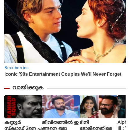
വായിക്കുക
കണ്ണൂർ
ജീവിതത്തിൽ ഇ
ടിനി
Alpha The First
സ്ക്വാഡ് 2നെ പ
ങ്ങനെ ഒരു
ടോമിനെതിരെ
ill : 