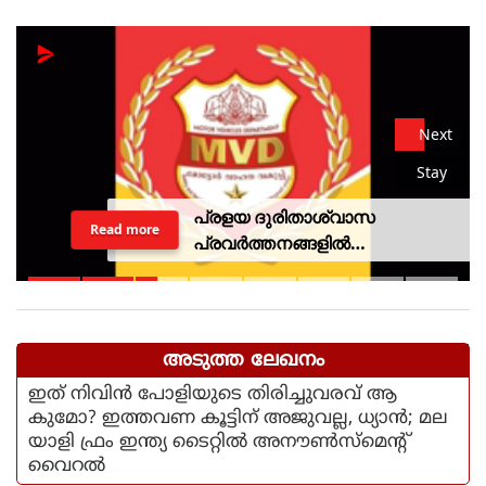
Next
Stay
പ്രളയ ദുരിതാശ്വാസ
Read more
പ്രവര്‍ത്തനങ്ങളില്‍
ഏര്‍പ്പെട്ടിരുന്ന വാഹനത്തിന് പിഴ
ചുമത്തിയ എംവിഡി
ഉദ്യോഗസ്ഥനെ സസ്‌പെന്‍ഡ്
ചെയ്തു
അടുത്ത ലേഖനം
ഇത് നിവിന്‍ പോളിയുടെ തിരിച്ചുവരവ് ആ
കുമോ? ഇത്തവണ കൂട്ടിന് അജുവല്ല, ധ്യാന്‍; മല
യാളി ഫ്രം ഇന്ത്യ ടൈറ്റില്‍ അനൗണ്‍സ്‌മെന്റ്
വൈറല്‍