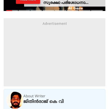
സുരക്ഷാ പരിശോധനാ
ദൗത്യമായ ഓപ്പറേഷന്‍
രക്ഷിതയില്‍ അറസ്റ്റിലായത് 33
പേര്‍
About Writer
ജിതിൻരാജ് കെ വി