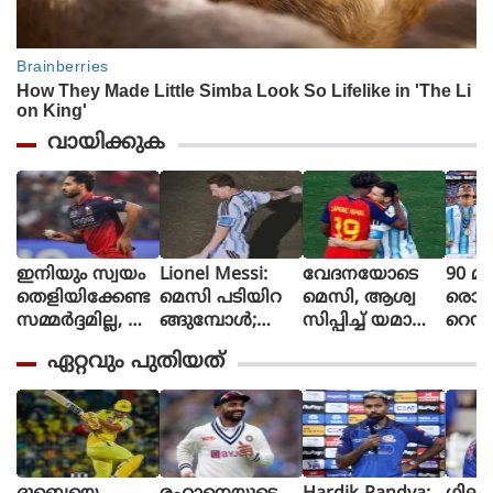
വായിക്കുക
ഇനിയും സ്വയം
Lionel Messi:
വേദനയോടെ
90 മി
തെളിയിക്കേണ്ട
മെസി പടിയിറ
മെസി, ആശ്വ
രൊറ്റ 
സമ്മർദ്ദമില്ല, അ
ങ്ങുമ്പോൾ;
സിപ്പിച്ച് യമാൽ
റെഡ്
വസരങ്ങൾ ല
വീണ്ടും
(ചിത്രങ്ങൾ)
മൈത
ഏറ്റവും പുതിയത്
ഭിച്ചാൽ സ
സാക്ഷിയായി
ളി മ
ന്തോഷം അത്ര
മെറ്റ്‌ലൈഫ്
ൻ്റീന,
മാത്രം : ഭുവ
സ്പെ
നേശ്വർ കുമാർ
മാത
പ്പെട്