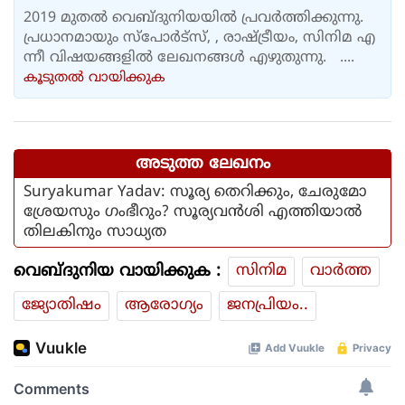
2019 മുതൽ വെബ്ദുനിയയിൽ പ്രവർത്തിക്കുന്നു.
പ്രധാനമായും സ്പോർട്സ്, , രാഷ്ട്രീയം, സിനിമ എ
ന്നീ വിഷയങ്ങളിൽ ലേഖനങ്ങൾ എഴുതുന്നു. ....
കൂടുതല്‍ വായിക്കുക
അടുത്ത ലേഖനം
Suryakumar Yadav: സൂര്യ തെറിക്കും, ചേരുമോ
ശ്രേയസും ഗംഭീറും? സൂര്യവൻശി എത്തിയാൽ
തിലകിനും സാധ്യത
വെബ്ദുനിയ വായിക്കുക :
സിനിമ
വാര്‍ത്ത
ജ്യോതിഷം
ആരോഗ്യം
ജനപ്രിയം..