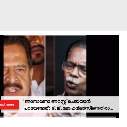
'ഞാനാണോ അറസ്റ്റ് ചെയ്യാൻ
ead more
പറയേണ്ടത്'; ടി.ജി.മോഹൻദാസിനെതിരായ
നടപടിയിൽ ആഭ്യന്തര മന്ത്രി