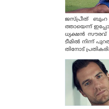
സേഫ്റ്റി വേള്‍ഡ്
ക്തറിൻ്റെ പ്രവചനം
സീരിസില്‍ ഇന്ത്യ ലെജ
ന്‍ഡ്‌സ് ഫൈനലില്‍
ജസ്പ്രീത് ബുംറ 
ത്തായെന്ന് ഇപ്പ
ധ്യക്ഷന്‍ സൗരവ്
ടീമില്‍ നിന്ന് പ
തിനോട് പ്രതികരി