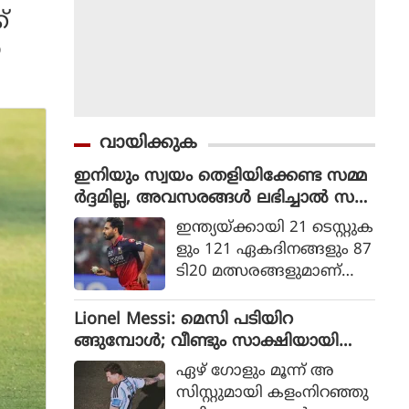
്
റ
വായിക്കുക
ഇനിയും സ്വയം തെളിയിക്കേണ്ട സമ്മ
ർദ്ദമില്ല, അവസരങ്ങൾ ലഭിച്ചാൽ സ
ന്തോഷം അത്രമാത്രം : ഭുവനേശ്വർ
ഇന്ത്യയ്ക്കായി 21 ടെസ്റ്റുക
കുമാർ
ളും 121 ഏകദിനങ്ങളും 87
ടി20 മത്സരങ്ങളുമാണ്
ഭുവനേശ്വര്‍ കുമാര്‍ ക
ളിച്ചിട്ടുള്ളത്.
Lionel Messi: മെസി പടിയിറ
ങ്ങുമ്പോൾ; വീണ്ടും സാക്ഷിയായി
മെറ്റ്‌ലൈഫ്
ഏഴ് ഗോളും മൂന്ന് അ
സിസ്റ്റുമായി കളംനിറഞ്ഞു