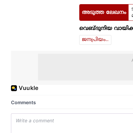
അടുത്ത ലേഖനം
വെബ്ദുനിയ വായിക്
ജനപ്രിയം..