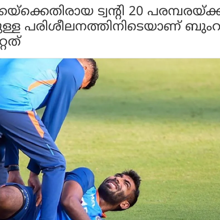
യ്‌ക്കെതിരായ ട്വന്റി 20 പരമ്പരയ്ക്ക
ുള്ള പരിശീലനത്തിനിടെയാണ് ബും
്റത്