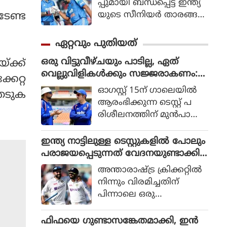
പ്പുമായി ബന്ധപ്പെട്ട് ഇന്ത്യ
യുടെ സീനിയര്‍ താരങ്ങ
ടേണ്ട
ളായ രോഹിത് ശര്‍മ
യുടെയും വിരാട്
ഏറ്റവും പുതിയത്
കോലിയുടെയും ഭാവിയെ
ഒരു വിട്ടുവീഴ്ചയും പാടില്ല, ഏത്
ക്ക്
സംബന്ധിച്ചുള്ള ചര്‍ച്ചകള്‍
വെല്ലുവിളികൾക്കും സജ്ജരാകണം:
കൊഴുക്കുന്നതിനിടെ വിഷ
കേറ്റ
ശ്രീലങ്കൻ പരമ്പരയ്ക്ക് മുൻപെ ക
യത്തില്‍ പ്രതികരണ
ഓഗസ്റ്റ് 15ന് ഗാലെയില്‍
േടുക
ളിക്കാർക്ക് മുന്നറിയിപ്പുമായി ഗംഭീർ
വുമായി മുന്‍ ഇന്ത്യന്‍
ആരംഭിക്കുന്ന ടെസ്റ്റ് പ
താരം മുഹമ്മദ് കൈഫ്.
രിശീലനത്തിന് മുന്‍പായി
പരിശീലനങ്ങളില്‍
യാതൊരു വിട്ടുവീഴ്ച
ഇന്ത്യ നാട്ടിലുള്ള ടെസ്റ്റുകളിൽ പോലും
യ്ക്കും തയ്യാറാക
പരാജയപ്പെടുന്നത് വേദനയുണ്ടാക്കി,
രുതെന്നും എതിരാളിക
സീനിയർ താരങ്ങൾക്ക് പരിഗണന ന
അന്താരാഷ്ട്ര ക്രിക്കറ്റില്‍
ള്‍ക്ക് മുന്നില്‍ പൂര്‍ണ്ണ
ൽകണം : രഹാനെ
നിന്നും വിരമിച്ചതിന്
മായും സജ്ജരായിരിക്ക
പിന്നാലെ ഒരു
ണമെന്നും ഗംഭീര്‍ ക
പോഡ്കാസ്റ്റില്‍
ളിക്കാരോട് ആവശ്യപ്പെട്ടു.
സംസാരിക്കവെയാണ്
ഫിഫയെ ഗുണ്ടാസങ്കേതമാക്കി, ഇൻ