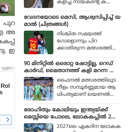
കളിച്ച നായകന്റെ ക
രുത്തിൽ അർജന്റീനയ്ക്ക്
36 വർഷങ്ങൾക്കു ശേഷം
വേദനയോടെ മെസി, ആശ്വസിപ്പിച്ച് യ
് പുറ
വിശ്വകിരീടം
മാൽ (ചിത്രങ്ങൾ)
സിഐ അ
നിശ്ചിത സമയത്ത്
കപ്പ്
ഗോളൊന്നും പിറ
ക്കാതിരുന്ന മത്സരത്തിൽ
നു. ഇ
അധിക സമയത്താണ്
സ്‌പെയിൻ ഗോൾ നേടിയ
90 മിനിറ്റിൽ ഒരൊറ്റ ഷോട്ടില്ല, റെഡ്
ത്
കാർഡ്, മൈതാനത്ത് കളി മറന്ന അർ
ജൻ്റീന, സ്പെയിനിന് മാത്രം അർഹത
ഫൈനല്‍ മത്സരത്തിലുട
പ്പെട്ട കിരീടം
നീളം സമ്പൂര്‍ണ്ണമായ ആ
ധിപത്യമാണ് ലയണല്‍
മെസ്സിയുടെ അര്‍ജന്റീന
യുടെ മുകളില്‍ സ്‌പെയിന്‍
രോഹിതും കോലിയും ഇന്ത്യയ്ക്ക്
ചെലുത്തിയത്.
മെസ്സിയെ പോലെ, ലോകകപ്പിൽ 2
പേരും കളിക്കണമെന്ന് മുഹമ്മദ്
2027ലെ ഏകദിന ലോകക
കൈഫ്