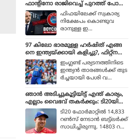
താരം തന്റെ നിലപാട് വ്യ
ഫാൻ്റിനോ രാജിവെച്ച് പുറത്ത് പോക
ക്തമാക്കിയത്. ഇന്ത്യ സ്വ
ണമെന്ന് ലൂയി ഫിഗോ, നിലപാട് ക
ഫിഫയിലേക്ക് സ്വകാര്യ
ന്തം മണ്ണില്‍ പോലും ടെസ്റ്റ്
ടുപ്പിച്ച് മറ്റ് ഫെഡറേഷനുകളും
നിക്ഷേപം കൊണ്ടുവ
മത്സരങ്ങള്‍ തോല്‍ക്കുന്ന
രാനുള്ള ഇ
ത് വേദനയോടെയാണ്
ന്‍ഫാന്റിനോയുടെ നീക്കം
നോക്കിനില്‍ക്കുന്ന
ആര്‍ത്തിപൂണ്ടതും
97 കിലോ ഭാരമുള്ള ഹർഷിത് എങ്ങ
തെന്നും രഹാനെ പറഞ്ഞു.
സ്വാര്‍ഥതയും കള്ളവും
നെ ഇന്ത്യയ്ക്കായി കളിച്ചു?, ഫിറ്റ്നസ്
നിറഞ്ഞതാണെന്നും ഫിഫ
ആരും നോക്കുന്നില്ലെ?: വിശദീകരണം
ഇംഗ്ലണ്ട് പര്യടനത്തിനിടെ
പ്രസിഡന്റ് സ്ഥാനം
തേടി ബിസിസിഐ
ഇന്ത്യന്‍ താരങ്ങള്‍ക്ക് തുട
രാജിവെച്ച് ഇന്‍ഫാന്റിനോ
ര്‍ച്ചയായി പേശി വ
പുറത്തുപോകണമെന്നും
ലിവുണ്ടായതും
ലൂയി ഫിഗോ പറഞ്ഞു.
ഫീല്‍ഡിലെ താരങ്ങളുടെ
ഞാൻ അടിച്ചുകൂട്ടിയിട്ട് എന്ത് കാര്യം,
വേഗതക്കുറവുമാണ്
എല്ലാം വൈഭവ് തകർക്കും: ടി20യിൽ
ബിസിസിഐയ്ക്ക് അ
റെക്കോർഡ് നേട്ടത്തിന് പിന്നാലെ പ്ര
ടി20 ഫോര്‍മാറ്റില്‍ 14,833
സം
വചനവുമായി ജോസ് ബട്ട്‌ലർ
റണ്‍സ് നേടാന്‍ ബട്ട്ലര്‍ക്ക്
തൃ
സാധിച്ചിരുന്നു. 14803 റ
പ്തിയുണ്ടാക്കിയിരിക്കുന്ന
ണ്‍സ് ഫോര്‍മാറ്റില്‍ സ്വന്ത
ത്.