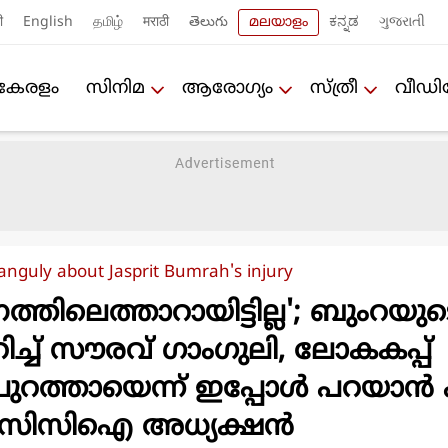
ी
English
தமிழ்
मराठी
తెలుగు
മലയാളം
ಕನ್ನಡ
ગુજરાતી
കേരളം
സിനിമ
ആരോഗ്യം
സ്ത്രീ
വീഡ
anguly about Jasprit Bumrah's injury
ത്തിലെത്താറായിട്ടില്ല'; ബുംറയു
ിച്ച് സൗരവ് ഗാംഗുലി, ലോകകപ്പ്
് പുറത്തായെന്ന് ഇപ്പോള്‍ പറയാന്‍
ം ബിസിസിഐ അധ്യക്ഷന്‍