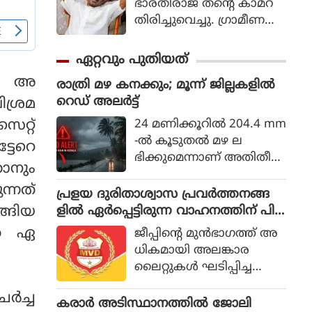
ഭാരതിരാജ തന്റെ കാമറ
തിരിച്ചുവെച്ചു. ഗ്രാമീണ
ജീവിതം അതിന്റെ പച്ച
യായ തലത്തില്‍ ആ
ഏറ്റവും പുതിയത്
വിഷ്‌കരിച്ചുകൊണ്ടാണ്
്‍ അ
രാത്രി മഴ കനക്കും; മൂന്ന് ജില്ലകളില്‍
ഭാരതിരാജ വിപ്ലവം
റെഡ് അലര്‍ട്ട്
ിശ്രമ
തീര്‍ത്തത്.
24 മണിക്കൂറില്‍ 204.4 mm
െറ്റ്
-ല്‍ കൂടുതല്‍ മഴ ല
്ടേറെ
ഭിക്കുമെന്നാണ് അതിതീവ്ര
ഞാനും
മായ മഴ എന്നത് കൊണ്ട്
്നത്
കേന്ദ്ര കാലാവസ്ഥ വകുപ്പ്
പ്രളയ ദുരിതാശ്വാസ പ്രവര്‍ത്തനങ്ങ
അര്‍ത്ഥമാക്കുന്നത്.
ളില്‍ ഏര്‍പ്പെട്ടിരുന്ന വാഹനത്തിന് പിഴ
്ങിയ
ചുമത്തിയ എംവിഡി ഉദ്യോഗസ്ഥനെ
ാത ഏ
ജീപ്പിന്റെ മുന്‍ഭാഗത്ത് അ
സസ്‌പെന്‍ഡ് ചെയ്തു
ധികമായി അലങ്കാര
ലൈറ്റുകള്‍ ഘടിപ്പിച്ച
തിനാണ് 5,200 രൂപ പിഴ
്‍ച്ച
ചുമത്തിയത്. എംഎല്‍എ
കരാര്‍ അടിസ്ഥാനത്തില്‍ ജോലി