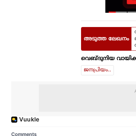
അടുത്ത ലേഖനം
വെബ്ദുനിയ വായിക്
ജനപ്രിയം..