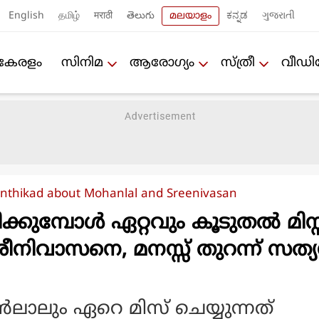
English
தமிழ்
मराठी
తెలుగు
മലയാളം
ಕನ್ನಡ
ગુજરાતી
കേരളം
സിനിമ
ആരോഗ്യം
സ്ത്രീ
വീഡ
nthikad about Mohanlal and Sreenivasan
ക്കുമ്പോൾ ഏറ്റവും കൂടുതൽ മിസ്സ
ശ്രീനിവാസനെ, മനസ്സ് തുറന്ന് സത്
ലാലും ഏറെ മിസ് ചെയ്യുന്നത്