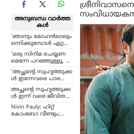
ശ്രീനിവാസനെ
സംവിധായകന്‍ 
അനുബന്ധ വാര്‍ത്ത
കള്‍
'ഞാനും മോഹൻലാലും
ഒന്നിക്കുമ്പോൾ ഏറ്റവും
കൂടുതൽ മിസ്സ് ചെയ്യുന്ന
'ഒരു സിനിമ ചെയ്യണ
ത് ആ നടനെ': സത്യൻ
മെന്നേ പറഞ്ഞുള്ളൂ, ന
അന്തിക്കാട്
ന്നായി ചെയ്താൽ അവ
'അച്ഛന്റെ സുഹൃത്തുക്ക
ർക്ക് കൊള്ളാം': വിസ്മ
ൾ ഇന്നേവരെ പാര
യയുടെ അരങ്ങേറ്റത്തെ
മാത്രമേ വെച്ചിട്ടുള്ളൂ':
കുറിച്ച് മോഹൻലാൽ
അച്ഛന്റെ സുഹൃത്തുക്ക
ധ്യാൻ ശ്രീനിവാസൻ
ള്‍ ഇന്ന് വരെ ജീവിത
ത്തില്‍ പാര മാത്രമെ
Nivin Pauly: ഹിറ്റ്
വെച്ചിട്ടുള്ളു, പെര്‍ഫോമ
കോംബോ വീണ്ടും;
ന്‍സ് മോശമായാല്‍
നിവിൻ പോളിയും
കോള്‍ പോകും: ധ്യാന്‍
വിനീത് ശ്രീനിവാസനും ഒ
ശ്രീനിവാസന്‍