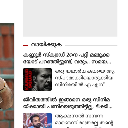
വായിക്കുക
കണ്ണൂർ സ്ക്വാഡ് 2നെ പറ്റി മമ്മൂക്ക
യോട് പറഞ്ഞിട്ടുണ്ട്, വരും.. സമയ
മെടുക്കും : റോണി ഡേവിഡ്
ഒരു യഥാര്‍ഥ കഥയെ ആ
സ്പദമാക്കിയൊരുക്കിയ
സിനിമയില്‍ എ എസ് ഐ
ജോര്‍ജ് മാര്‍ട്ടിന്‍ എന്ന ക
ഥാപാത്രമായാണ് മമ്മൂട്ടി
ജീവിതത്തിൽ ഇങ്ങനെ ഒരു സിനിമ
എത്തിയത്. ഒരു കുറ്റ
യ്ക്കായി പണിയെടുത്തിട്ടില്ല, ടിക്കി
വാളിയെ പിടികൂടാനായി ഉ
ടാക്കയെ പറ്റി ആസിഫ് അലി
ആക്ഷനാല്‍ സമ്പന്ന
ത്തരേന്ത്യന്‍ സംസ്ഥാനങ്ങ
മാണെന്ന് മാത്രമല്ല തന്റെ
ളിലേക്ക് യാത്ര തിരിക്കുന്ന