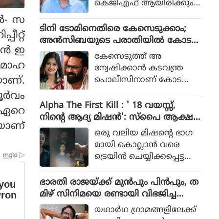
കെജിഎഫ് ആയിരിക്കും
പോലീസ് സംഘത്തിന്റെ ക
ടിക്കിടാക്കയെന്ന ആസിഫ്
്‍- സ
ഥയായിരുന്നു 2023ല്‍ പുറ
അലിയുടെ തുറന്നുപറയ
ടിനി ടോമിനെതിരെ കേസെടുക്കാം;
ത്തിറങ്ങിയ സിനിമ പറ
പീറ്റ്
ലും ഒപ്പം വി എസ്
അൻസിബയുടെ പരാതിയിൽ കോട
ഞ്ഞത്.
ന്‍ ഇ
രോഹിത്- ആസിഫ് അലി
തി നിർദേശം
കേസെടുത്ത് അ
കൂട്ടുക്കെട്ടിലുള്ള വിശ്വാസ
- മോഹ
ന്വേഷിക്കാൻ കടവന്ത്ര
വും സിനിമയ്ക്ക് വലിയ
യാണ്.
പൊലീസിനാണ് കോട
ഹൈപ്പ് നല്‍കിയിട്ടുണ്ട്.
തിയുടെ നിർദേശം
ര്‍വം
Alpha The First Kill : ' 18 വയസ്സ്,
ം ഏറെ
നിന്റെ ആദ്യ മിഷന്‍': സ്‌പൈ ആക്ഷ
കയാണ്
ന്‍ ചിത്രത്തില്‍ നായികയായി ആലിയ,
ഒരു വലിയ മിഷന്റെ ഭാഗ
ആല്‍ഫ ടീസര്‍ പുറത്ത്
മായി കൊല്ലാന്‍ വരെ
ട്രെയിന്‍ ചെയ്യിക്കപ്പെട്ട
പെണ്‍കുട്ടിയായാണ് ആ
ലിയ സിനിമയിലെത്തുന്ന
ഭാരതി രാജയ്ക്ക് മുൻപും പിൻപും, ത
ത്.
മിഴ് സിനിമയെ രണ്ടായി വിഭജിച്ച
സംവിധായകൻ, ഭാരതി രാജ വിട പറ
യഥാര്‍ഥ ഗ്രാമങ്ങളിലേക്ക്
യുമ്പോൾ