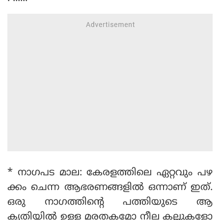
* നാഗപട മാല: കേരളത്തിലെ ഏറ്റവും പഴ
ക്കം ചെന്ന ആഭരണങ്ങളിൽ ഒന്നാണ് ഇത്.
ഒരു നാഗത്തിന്റെ പത്തിയുടെ ആ
കൃതിയിൽ ഉള്ള മരതകമോ നീല കല്ലുകളോ