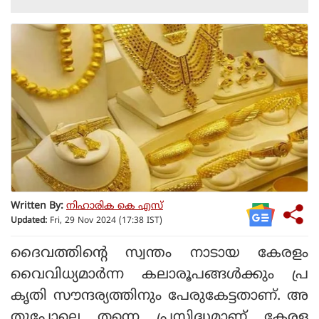
Written By:
നിഹാരിക കെ എസ്
Updated:
Fri, 29 Nov 2024 (17:38 IST)
ദൈവത്തിന്റെ സ്വന്തം നാടായ കേരളം
വൈവിധ്യമാർന്ന കലാരൂപങ്ങൾക്കും പ്ര
കൃതി സൗന്ദര്യത്തിനും പേരുകേട്ടതാണ്. അ
തുപോലെ തന്നെ പ്രസിദ്ധമാണ് കേരള