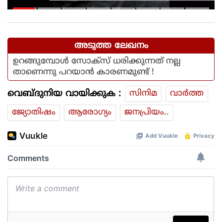
ലൈംഗിക പീഡനത്തിനിരയായി;
പിതാവടക്കം ഏഴുപേര്‍ക്കെതിരെ
വെളിപ്പെടുത്തല്‍
അടുത്ത ലേഖനം
ഉറങ്ങുമ്പോള്‍ സോക്‌സ് ധരിക്കുന്നത് നല്ല
താണെന്നു പറയാന്‍ കാരണമുണ്ട് !
വെബ്ദുനിയ വായിക്കുക :
സിനിമ
വാര്‍ത്ത
ജ്യോതിഷം
ആരോഗ്യം
ജനപ്രിയം..