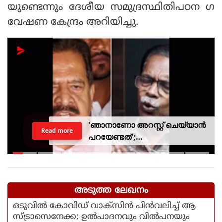
യുണ്ടെന്നും ദേശീയ സമുദ്രസ്ഥിതിപഠന ഗ
വേഷണ കേന്ദ്രം അറിയിച്ചു.
'ഞാനാണോ അറസ്റ്റ് ചെയ്യാൻ
Read more
പറയേണ്ടത്';
ടി.ജി.മോഹൻദാസിനെതിരായ
നടപടിയിൽ ആഭ്യന്തര മന്ത്രി
അടുത്ത ലേഖനം
ഒടുവില്‍ കോവിഡ് വാക്‌സിന്‍ പിന്‍വലിച്ച് ആ
സ്ട്രാസെനേക്ക; ഉല്‍പാദനവും വില്‍പനയും