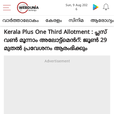
Sun, 9 Aug 202
6
വാര്‍ത്താലോകം
കേരളം
സിനിമ
ആരോഗ്യം
Kerala Plus One Third Allotment : പ്ലസ്
വൺ മൂന്നാം അലോട്ട്‌മെൻറ്: ജൂൺ 29
മുതൽ പ്രവേശനം ആരംഭിക്കും