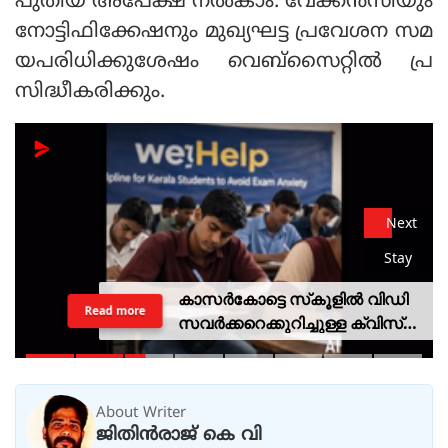
പുതിയ അപേക്ഷ നല്‍കാം. വേക്കന്‍സിയും
നോട്ടിഫിക്കേഷനും മുഖ്യഘട്ട പ്രവേശന സമ
യപരിധിക്കുശേഷം വെബ്സൈറ്റില്‍ പ്ര
സിദ്ധീകരിക്കും.
Next
Stay
കാസര്‍കോട്ടെ സ്‌കൂളില്‍ വിഡി
Read more
സവര്‍ക്കറെക്കുറിച്ചുള്ള ക്വിസ്
മത്സരം; അന്വേഷണത്തിന്
വിദ്യാഭ്യാസ മന്ത്രിയുടെ
ഉത്തരവ്
About Writer
ജിതിൻരാജ് കെ വി