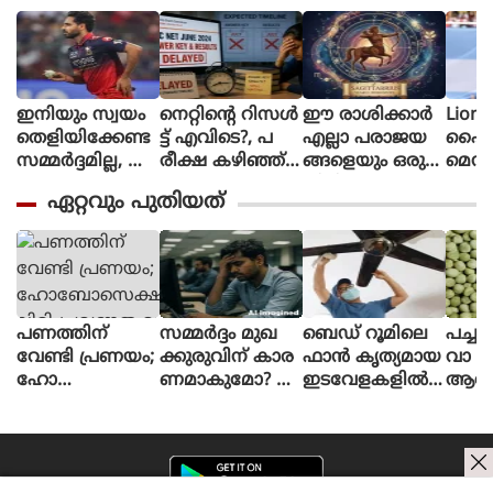
ഇനിയും സ്വയം
നെറ്റിൻ്റെ റിസൾ
ഈ രാശിക്കാര്‍
Lione
തെളിയിക്കേണ്ട
ട്ട് എവിടെ?, പ
എല്ലാ പരാജയ
ഫൈ
സമ്മർദ്ദമില്ല, അ
രീക്ഷ കഴിഞ്ഞ്
ങ്ങളെയും ഒരു
മെസി
വസരങ്ങൾ ല
ഒരു മാസ
തിരിച്ചുവര
ണ പന്
ഏറ്റവും പുതിയത്
ഭിച്ചാൽ സ
മായിട്ടും ഉത്തര
വാക്കി മാറ്റുന്നു
ന്തോഷം അത്ര
സൂചിക
മാത്രം : ഭുവ
പോലുമില്ല, ആ
നേശ്വർ കുമാർ
ശങ്കയിൽ
വിദ്യാർഥികൾ
പണത്തിന്
സമ്മര്‍ദ്ദം മുഖ
ബെഡ് റൂമിലെ
പച്ചപ
വേണ്ടി പ്രണയം;
ക്കുരുവിന് കാര
ഫാൻ കൃത്യമായ
വാ ഗ്
ഹോ
ണമാകുമോ? ച
ഇടവേളകളിൽ
ആരോ
ബോ
ര്‍മ്മ-മനസ് ബ
വൃ
ങ്ങൾ 
സെക്ഷ്വാലിറ്റി പ്ര
ന്ധത്തിന്
ത്
വണത വ
പിന്നിലെ
തി
ര്‍ദ്ധിച്ചുവരുന്നത്
ശാസ്ത്രം ഇ
യാക്കാറുണ്ടോ?