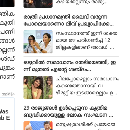
കഴിയില്ലെന്നും രാജ്യത്തെ
ആഭ്യന്തര മന്ത്രി
്തിക
മൊഹ്സിന്‍ നഖ്വി
രാത്രി പ്രധാനമന്ത്രി ലൈവ് വരുന്ന
ികുതി
വ്യാഴാഴ്ച പറഞ്ഞു. കര
പോലെയാണൊ ലീവ് പ്രഖ്യാപിക്കേണ്ട
സേനാ മേധാവി ഫീല്‍ഡ്
ത്, എറണാകുളം ജില്ലാ കളക്ടർ
വിപണി
സംസ്ഥാനത്ത് ഇന്ന് ശക്ത
മാര്‍ഷല്‍ സയ്യിദ് അസിം
ക്കെതിരെ വിമർശനം
്ങള്‍
മായ മഴ പരിഗണിച്ച് 12
മുനീറിന്റെ അടുത്ത
ജില്ലകളിലാണ് അവധി പ്ര
െന്ന്
യാളായി അറിയപ്പെടുന്ന ന
ഖ്യാപിച്ചത്.
ഖ്വി പാകിസ്ഥാന്റെ
ള്‍ഡ്
ഒടുവില്‍ സമാധാനം തേടിയെത്തി, ഇ
കോക്രോച്ചുകള്‍ ഒ
ുങ്കം
ന്ന് മുതല്‍ എന്റെ ശബ്ദം
ന്നിച്ചാല്‍ രാജ്യത്തെ മ
്നാണ്
തിരെഞ്ഞെടുക്കുന്നു, പോസ്റ്റുമായി
റിച്ചിടാന്‍ കഴിയുമെന്ന് പറ
ചിലപ്പോഴെല്ലാം സമാധാനം
അനുപമ പരമേശ്വരന്‍, ഒരു ബ്രെയ്ക്ക
ഞ്ഞു.
കണ്ടെത്താനായി വ
പ്പ് മണക്കുന്നുവെന്ന് സോഷ്യല്‍
ഴിമുട്ടിയ ഇടങ്ങളെല്ലാം ഉ
മീഡിയ
പേക്ഷിക്കേണ്ടതായി വ
രും.
29 രാജ്യങ്ങള്‍ ഉള്‍പ്പെടുന്ന കൃത്രിമ
ബുദ്ധിക്കായുള്ള ലോക സംഘടന ആ
രംഭിച്ച് ചൈന; ഇന്ത്യ ഇല്ല
മനുഷ്യരാശിക്ക് പ്രയോജ