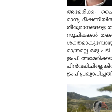
കൂടിക്കാഴ്ച?
അമേരിക്ക- ചൈന
മാന്ദ്യ ഭീഷണിയി
തീരുമാനങ്ങളെ ത
സൂചികകള്‍ തകര്‍ന
ശക്തമാകുമ്പോഴും 
മാത്രമല്ല ഒരു പട
ട്രംപ്. അമേരിക്ക
പിന്‍വലിചില്ലെങ
ട്രംപ് പ്രഖ്യാപിച്ചത്