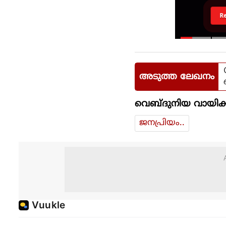
R
അടുത്ത ലേഖനം
വെബ്ദുനിയ വായിക്
ജനപ്രിയം..