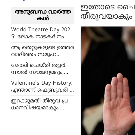
ഇതോടെ ചൈനീസ
അനുബന്ധ വാര്‍ത്ത
തീരുവയാകും 
കള്‍
World Theatre Day 202
5: ലോക നാടകദിനം
ആ തെറ്റുകളുടെ ഉത്തര
വാദിത്തം സമൂഹ
ത്തിനും; കുട്ടികളെ
ജോലി ചെയ്ത് തളർ
മാത്രം പഴിക്കുമ്പോള്‍
ന്നാൽ സൗജന്യമദ്യം,
നാം മറന്നുപോകുന്നത്
കുടിച്ചത് ഓവറായാൽ
Valentine's Day History:
ഹാങ്ങോവർ ലീവ്,
എന്താണ് ഫെബ്രുവരി 1
യുവാക്കളെ ആകർ
4ന്റെ പ്രത്യേകത, എങ്ങ
ഷിക്കാൻ വാഗ്ദാന
ഇറക്കുമതി തീരുവ പ്ര
നെ പ്രണയദിനമായി
വുമായി ടെക് കമ്പനി
ധാനവിഷയമാകും,
മാറി?, അല്പം ചരിത്രം അ
ട്രംപിനെ കാണാൻ
റിയാം
മോദി അമേരിക്കയിൽ:
ഇലോൺ മസ്കുമായും