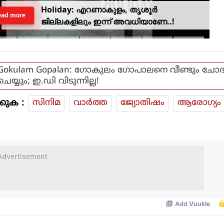
Holiday: എറണാകുളം, തൃശൂർ
ead more
ജില്ലകളിലും ഇന്ന് അവധിയാണേ..!
Gokulam Gopalan: ഗോകുലം ഗോപാലനെ വീണ്ടും ചോദ്
ചെയ്യും; ഇ.ഡി വിടുന്നില്ല!
കുക :
സിനിമ
വാര്‍ത്ത
ജ്യോതിഷം
ആരോഗ്യം