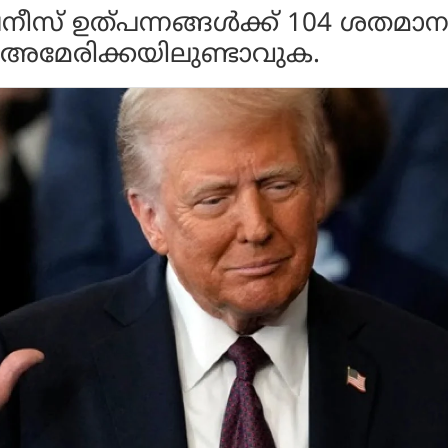
് ഉത്പന്നങ്ങള്‍ക്ക് 104 ശതമാന
അമേരിക്കയിലുണ്ടാവുക.