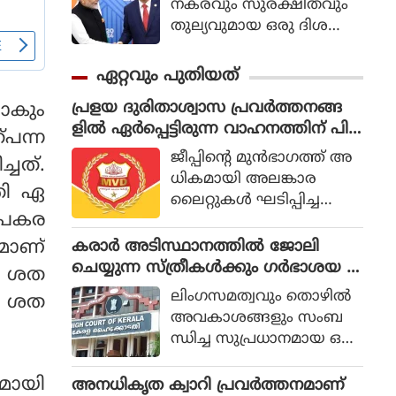
നകരവും സുരക്ഷിതവും
തുല്യവുമായ ഒരു ദിശ
യില്‍ സാങ്കേതികവിദ്യ
വികസിക്കുന്നുവെന്ന് ഉറ
ഏറ്റവും പുതിയത്
പ്പാക്കുക എന്ന പ്രഖ്യാപിത
പ്രളയ ദുരിതാശ്വാസ പ്രവര്‍ത്തനങ്ങ
ാകും
ലക്ഷ്യത്തോടെയാണ് ഇ
ളില്‍ ഏര്‍പ്പെട്ടിരുന്ന വാഹനത്തിന് പിഴ
തിന്റെ ആരംഭം. ചടങ്ങില്‍
പന്ന
ചുമത്തിയ എംവിഡി ഉദ്യോഗസ്ഥനെ
യുഎന്‍ സെക്രട്ടറി ജനറല്‍
ജീപ്പിന്റെ മുന്‍ഭാഗത്ത് അ
ചത്.
സസ്‌പെന്‍ഡ് ചെയ്തു
അന്റോണിയോ ഗുട്ടെറസ്
ധികമായി അലങ്കാര
തി ഏ
പങ്കെടുത്തു.
ലൈറ്റുകള്‍ ഘടിപ്പിച്ച
 പകര
തിനാണ് 5,200 രൂപ പിഴ
ചുമത്തിയത്. എംഎല്‍എ
കരാര്‍ അടിസ്ഥാനത്തില്‍ ജോലി
കമാണ്
യുടെ നിര്‍ദ്ദേശപ്രകാരം
ചെയ്യുന്ന സ്ത്രീകള്‍ക്കും ഗര്‍ഭാശയ ശ
4 ശത
യൂത്ത് കോണ്‍ഗ്രസ് ആണ്
സ്ത്രക്രിയയ്ക്ക് ശമ്പളത്തോടുകൂടിയ
ലിംഗസമത്വവും തൊഴില്‍
50 ശത
പിഴത്തുക അടച്ചത്.
അവധി അനുവദിച്ച് കേരള
അവകാശങ്ങളും സംബ
മെഴുവേലി സ്വ
ഹൈക്കോടതി
ന്ധിച്ച സുപ്രധാനമായ ഒരു
ദേശിയുടേതാണ് ഈ
വിധിയില്‍ സര്‍ക്കാര്‍ ധന
വാഹനം.
സഹായത്തോടെയുള്ള പ
ുമായി
അനധികൃത ക്വാറി പ്രവര്‍ത്തനമാണ്