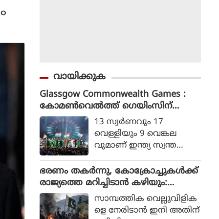
ം
വായിക്കുക
Glassgow Commonwealth Games :
കോമൺവെൽത്ത് ഗെയിംസിന്
ഗ്ലാസ്ഗോയിൽ കൊടിയിറങ്ങി, മെഡ
13 സ്വര്‍ണവും 17
ൽ നേട്ടത്തിൽ ഇന്ത്യ നാലാമത്
വെള്ളിയും 9 വെങ്കല
വുമാണ് ഇന്ത്യ സ്വന്ത
മാക്കിയത്.
ഭരണം തകര്‍ന്നു, കോക്രോച്ചുകള്‍ക്ക്
രാജ്യത്തെ മറിച്ചിടാന്‍ കഴിയും:
പാകിസ്ഥാന്‍ ആഭ്യന്തര മന്ത്രി
സാമ്പത്തിക വെല്ലുവിളിക
മൊഹ്സിന്‍ നഖ്വി
ളെ നേരിടാന്‍ ഇനി അതിന്