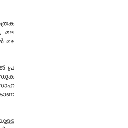
ാത്രക
‍, മല
്‍ മഴ
‍ പ്ര
റോഡുക
 സാഹ
‍ കാണ
യുള്ള