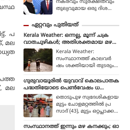
നകരവും സുരക്ഷിതവും
ാവസ്ഥ
തുല്യവുമായ ഒരു ദിശ
യില്‍ സാങ്കേതികവിദ്യ
വികസിക്കുന്നുവെന്ന് ഉറ
ഏറ്റവും പുതിയത്
പ്പാക്കുക എന്ന പ്രഖ്യാപിത
ട്. പ
Kerala Weather: ഒന്നല്ല, മൂന്ന് ചക്ര
ലക്ഷ്യത്തോടെയാണ് ഇ
വാതചുഴികൾ; അതിശക്തമായ മഴ
്, മല
തിന്റെ ആരംഭം. ചടങ്ങില്‍
യ്ക്ക് സാധ്യത
യുഎന്‍ സെക്രട്ടറി ജനറല്‍
Kerala Weather:
ാധ്യത
അന്റോണിയോ ഗുട്ടെറസ്
സംസ്ഥാനത്ത് കാലവർ
പങ്കെടുത്തു.
ഷം ശക്തിയായി തുടരും.
മൂന്ന് ചക്രവാതചുഴിക
 പത്ത
ളാണ് ഇപ്പോഴത്തെ മഴ
ഗുരുവായൂരില്‍ യുവാവ് കൊലപാതക
യ്ക്ക് കാരണം. തെക്കൻ
പദ്ധതിയോടെ പെണ്‍വേഷം ധ
്, മല
കർണാടകയ്ക്കും സമീപ
രിച്ചെത്തി; പദ്ധതി തകര്‍ത്ത് പോലീസ്
തൊടുപുഴ സ്വദേശികളായ
പ്രദേശങ്ങൾക്കും മുക
മുട്ടം ചോളമറ്റത്തില്‍ പ്ര
ളിലായി ചക്രവാതച്ചുഴി
സാദ് (43), മുട്ടം ഒറ്റപ്ലാക്ക
സ്ഥിതി ചെയ്യുന്നു. തെക്ക
ല്‍ ആദര്‍ശ് (23), മാത്ത
ൻ തമിഴ്‌നാടിനും
പ്പാറ തൈപ്പറമ്പില്‍
സംസ്ഥാനത്ത് ഇന്നും മഴ കനക്കും; ഓ
പുതുച്ചേരിക്കും മുകളിൽ