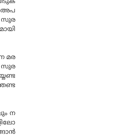
വീടുക
്. അപ
് സുര
ഗമായി
്ന മര
വ സുര
േണ്ട
തേണ്ട
ലും ന
ളിലോ
ങാന്‍