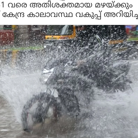
് 31 വരെ അതിശക്തമായ മഴയ്ക്കും
കേന്ദ്ര കാലാവസ്ഥ വകുപ്പ് അറിയിച്