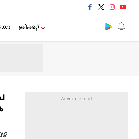
Follow us
ിയോ
ക്രിക്കറ്റ്‌
 പ
ക
മഴ