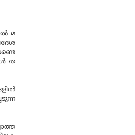
ശുപാര്‍ശ ചെയ്യുമെന്ന് സ
ടപെടലിനെത്തുടര്‍ന്നാണ്
മിതി മുന്നറിയിപ്പ് നല്‍കി.
കോര്‍പ്പറേഷന്‍ 24 മ
ണിക്കൂറും പ്രവ
ര്‍ത്തിക്കുന്ന പ്രത്യേക
ല്‍ മ
സംഘത്തെ നിയോഗിച്ചത്.
പ്രദേശ
കേണ്ട
്‍ ത
ളില്‍
ടുന്ന
ലാത്ത