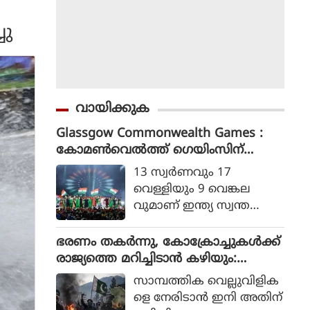
ചു
വായിക്കുക
Glassgow Commonwealth Games :
കോമൺവെൽത്ത് ഗെയിംസിന്
ഗ്ലാസ്ഗോയിൽ കൊടിയിറങ്ങി, മെഡ
13 സ്വര്‍ണവും 17
ൽ നേട്ടത്തിൽ ഇന്ത്യ നാലാമത്
വെള്ളിയും 9 വെങ്കല
വുമാണ് ഇന്ത്യ സ്വന്ത
മാക്കിയത്.
ഭരണം തകര്‍ന്നു, കോക്രോച്ചുകള്‍ക്ക്
രാജ്യത്തെ മറിച്ചിടാന്‍ കഴിയും:
പാകിസ്ഥാന്‍ ആഭ്യന്തര മന്ത്രി
സാമ്പത്തിക വെല്ലുവിളിക
മൊഹ്സിന്‍ നഖ്വി
ളെ നേരിടാന്‍ ഇനി അതിന്