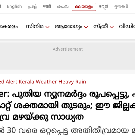
ी
English
தமிழ்
मराठी
తెలుగు
മലയാളം
ಕನ್ನಡ
ગુજરાતી
കേരളം
സിനിമ
ആരോഗ്യം
സ്ത്രീ
വീഡ
ed Alert Kerala Weather Heavy Rain
: പുതിയ ന്യൂനമര്‍ദ്ദം രൂപപ്പെട്ടു,
ാറ്റ് ശക്തമായി തുടരും; ഈ ജില്ല
വ്ര മഴയ്ക്കു സാധ്യത
‍ 30 വരെ ഒറ്റപ്പെട്ട അതിതീവ്രമായ 