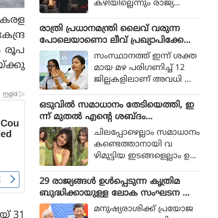
കഴിയില്ലെന്നും രാജ്യത്തെ
ആഭ്യന്തര മന്ത്രി
 കേരള
മൊഹ്സിന്‍ നഖ്വി
രാത്രി പ്രധാനമന്ത്രി ലൈവ് വരുന്ന
ന്ദ്ര
വ്യാഴാഴ്ച പറഞ്ഞു. കര
പോലെയാണൊ ലീവ് പ്രഖ്യാപിക്കേണ്ട
ം രൂപ
സേനാ മേധാവി ഫീല്‍ഡ്
ത്, എറണാകുളം ജില്ലാ കളക്ടർ
സംസ്ഥാനത്ത് ഇന്ന് ശക്ത
മാര്‍ഷല്‍ സയ്യിദ് അസിം
ക്കെതിരെ വിമർശനം
്ക്കു
മായ മഴ പരിഗണിച്ച് 12
മുനീറിന്റെ അടുത്ത
ജില്ലകളിലാണ് അവധി പ്ര
യാളായി അറിയപ്പെടുന്ന ന
ഖ്യാപിച്ചത്.
ഖ്വി പാകിസ്ഥാന്റെ
ഒടുവില്‍ സമാധാനം തേടിയെത്തി, ഇ
കോക്രോച്ചുകള്‍ ഒ
ന്ന് മുതല്‍ എന്റെ ശബ്ദം
ന്നിച്ചാല്‍ രാജ്യത്തെ മ
തിരെഞ്ഞെടുക്കുന്നു, പോസ്റ്റുമായി
റിച്ചിടാന്‍ കഴിയുമെന്ന് പറ
ചിലപ്പോഴെല്ലാം സമാധാനം
അനുപമ പരമേശ്വരന്‍, ഒരു ബ്രെയ്ക്ക
ഞ്ഞു.
കണ്ടെത്താനായി വ
പ്പ് മണക്കുന്നുവെന്ന് സോഷ്യല്‍
ഴിമുട്ടിയ ഇടങ്ങളെല്ലാം ഉ
മീഡിയ
പേക്ഷിക്കേണ്ടതായി വ
രും.
29 രാജ്യങ്ങള്‍ ഉള്‍പ്പെടുന്ന കൃത്രിമ
ബുദ്ധിക്കായുള്ള ലോക സംഘടന ആ
രംഭിച്ച് ചൈന; ഇന്ത്യ ഇല്ല
മനുഷ്യരാശിക്ക് പ്രയോജ
യ് 31