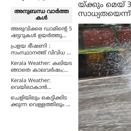
യ്ക്കും മെയ
അനുബന്ധ വാര്‍ത്ത
സാധ്യതയെന്ന് 
കള്‍
അരുവിക്കര ഡാമിന്റെ 5
ഷട്ടറുകള്‍ ഉയര്‍ത്തുന്നു:
സമീപ പ്രദേശങ്ങളില്‍
പ്രളയ ഭീഷണി :
ജാഗ്രത പാലിക്കണ
സംസ്ഥാനത്ത് വിവിധ ന
മെന്ന് ജില്ലാ ഭരണകൂടം
ദികളിൽ ഓറഞ്ച്, മഞ്ഞ
Kerala Weather: കലിയട
അലർട്ട്; തീരദേശ
ങ്ങാതെ കാലവര്‍ഷം;
വാസികൾ ജാഗ്രത
അടുത്ത അഞ്ച് ദിവസം
പാലിക്കണമെന്ന് ജല
Kerala Weather:
മഴ 'തുടരും'
സേചന വകുപ്പ്
വെയിലാകാൻ
കാത്തിരിക്കണം, മ
ചെളിയിലും കെട്ടിക്കിട
റാത്താവാഡയ്ക്ക് മുക
ക്കുന്ന വെള്ളത്തിലും ഇ
ളിൽ ന്യൂനമർദ്ദം, നാളെ
റങ്ങുന്നവര്‍
മറ്റൊരു ന്യൂനമർദ്ദം കൂടി,
ഡോക്‌സിസൈക്ലിന്‍ ക
5 ദിവസം കൂടി വ്യാപക
ഴിക്കണം, തിളപ്പിച്ചാറ്റിയ
മഴയ്ക്ക് സാധ്യത