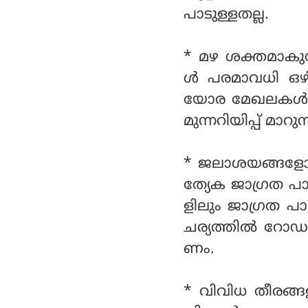
പാടുള്ളതല്ല.
* മഴ ശക്തമാകുന
ള്‍ പരമാവധി ഒഴി
യോര മേഖലകള്‍ എ
മുന്നറിയിപ്പ് മാ
* ജലാശയങ്ങളോട്
ത്യേക ജാഗ്രത പാ
ളിലും ജാഗ്രത 
ചര്യത്തില്‍ റോഡപ
ണം.
* വിവിധ തീരങ്ങ