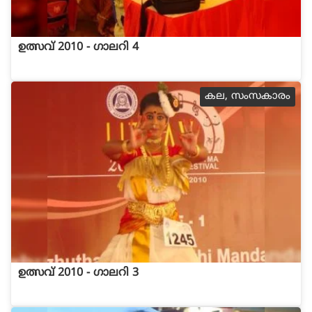
ഉത്സവ് 2010 - ഗാലറി 4
കല, സംസകാരം
ഉത്സവ് 2010 - ഗാലറി 3