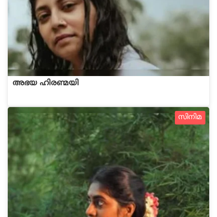
അഭയ ഹിരണ്മയി
സിനിമ