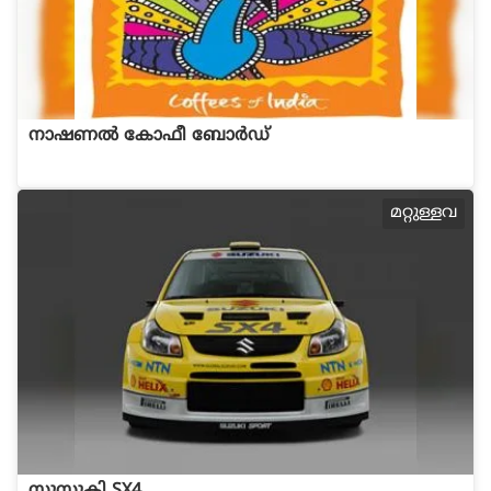
നാഷണല്‍ കോഫീ ബോര്‍ഡ്
മറ്റുള്ളവ