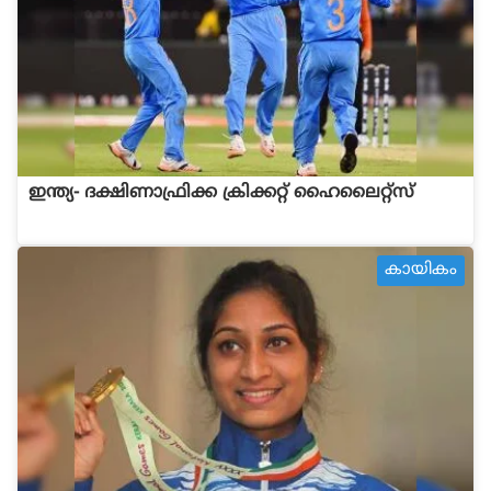
ഇന്ത്യ- ദക്ഷിണാഫ്രിക്ക ക്രിക്കറ്റ് ഹൈലൈറ്റ്സ്
കായികം