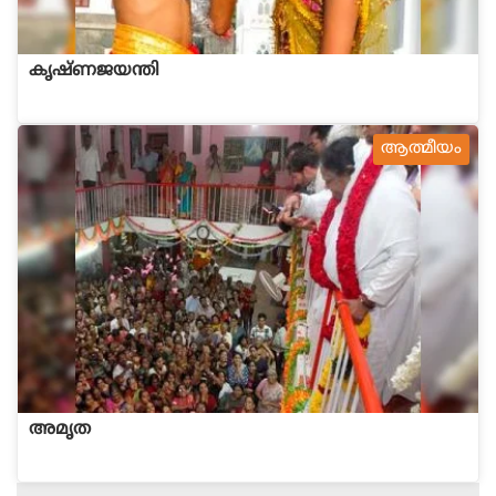
കൃഷ്ണജയന്തി
ആത്മീയം
അമൃത