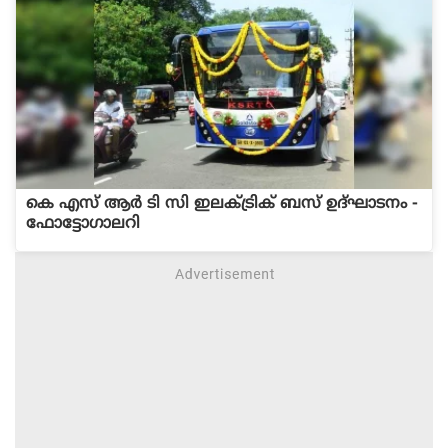
കെ എസ് ആര്‍ ടി സി ഇലക്‍ട്രിക് ബസ് ഉദ്ഘാടനം -
ഫോട്ടോഗാലറി