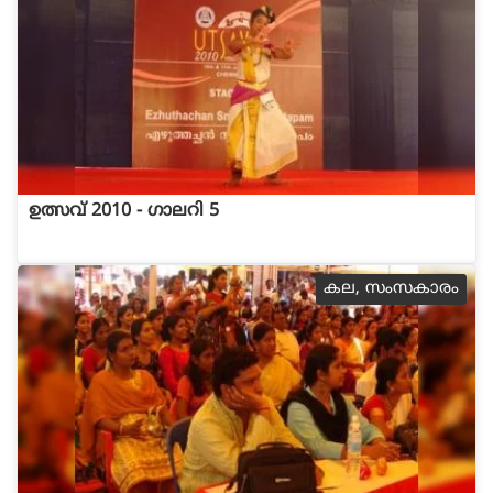
ഉത്സവ് 2010 - ഗാലറി 5
കല, സംസകാരം