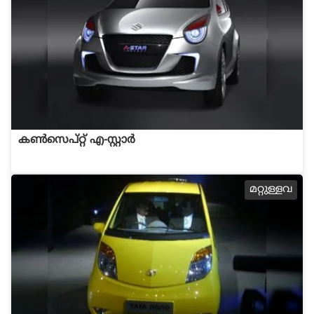
കണ്‍സെപ്റ്റ് എ-സ്റ്റാര്‍
മറ്റുള്ളവ