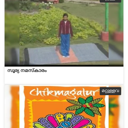
സൂര്യ നമസ്കാരം
മറ്റുള്ളവ