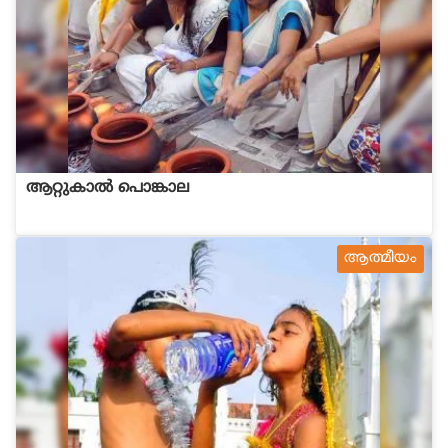
ആറ്റുകാല്‍ പൊങ്കാല
ആത്മീയം