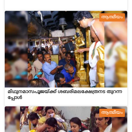
ആത്മീയം
മിഥുനമാസപൂജയ്ക്ക് ശബരിമലക്ഷേത്രനട തുറന്ന
പ്പോള്‍
ആത്മീയം