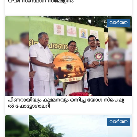
CPIM സംസ്ഥാന സമ്മേളനം
വാര്‍ത്ത
പിണറായിയും കുമ്മനവും ഒന്നിച്ച യോഗ സ്പെഷ്യ
ല്‍ ഫോട്ടോഗാലറി
വാര്‍ത്ത