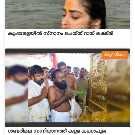
കുംഭമേളയിൽ സ്നാനം ചെയ്ത് റായ് ലക്ഷ്മി
ആത്മീയം
ശബരിമല സന്നിധാനത്ത് കളഭ കലശപൂജ