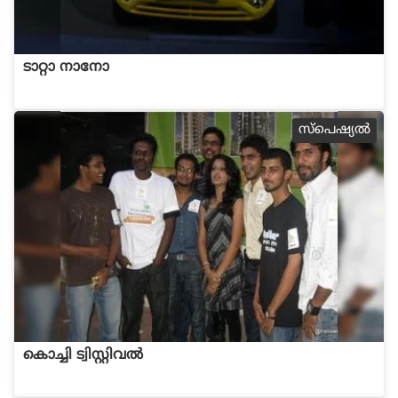
ടാറ്റാ നാനോ
സ്പെഷ്യല്‍
കൊച്ചി ട്വിസ്റ്റിവല്‍