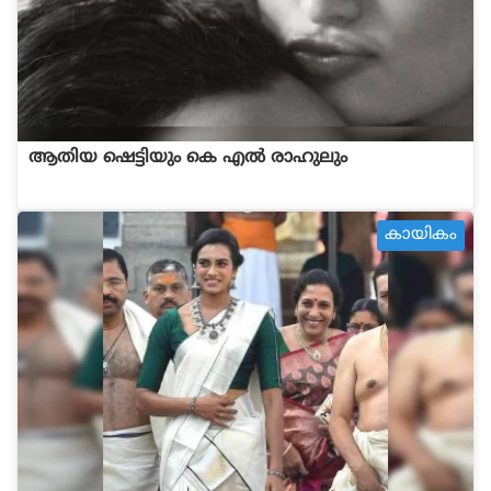
ആതിയ ഷെട്ടിയും കെ എൽ രാഹുലും
കായികം