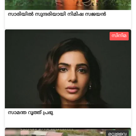
സാരിയിൽ സുന്ദരിയായി നിമിഷ സജയൻ
സിനിമ
സാമന്ത റൂത്ത് പ്രഭു
മറ്റുള്ളവ