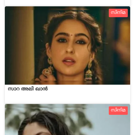
സിനിമ
സാറ അലി ഖാൻ
സിനിമ