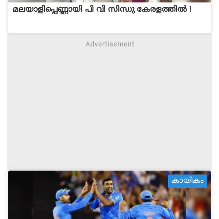
മലയാളിപ്പെണ്ണായി പി വി സിന്ധു കേരളത്തില്‍ !
കായികം