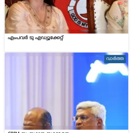
എംപവർ ടു എഡ്യൂക്കേറ്റ്
വാര്‍ത്ത