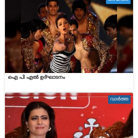
ഐ പി എല്‍ ഉദ്ഘാടനം
വാര്‍ത്ത