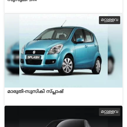
സുസുകി SX4
മറ്റുള്ളവ
മാരുതി-സുസികി സ്പ്ലാഷ്
മറ്റുള്ളവ