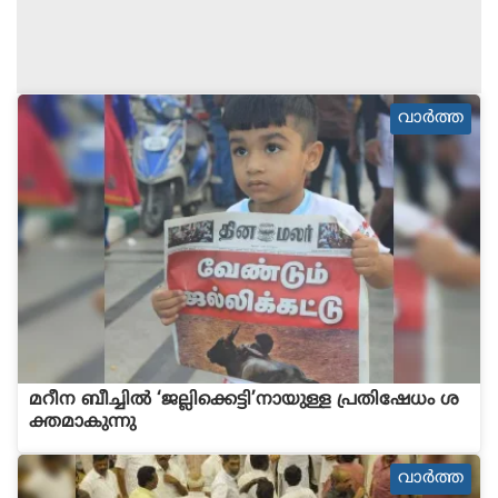
വാര്‍ത്ത
മറീന ബീച്ചില്‍ ‘ജല്ലിക്കെട്ടി’നായുള്ള പ്രതിഷേധം ശ
ക്തമാകുന്നു
വാര്‍ത്ത