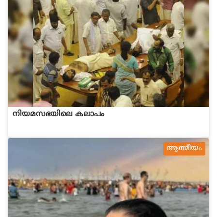
നിയമസഭയിലെ കലാപം
ആത്മീയം