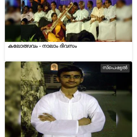
കലോത്സവം - നാലാം ദിവസം
സ്പെഷ്യല്‍