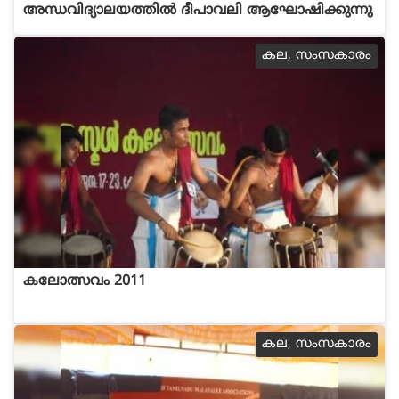
അന്ധവിദ്യാലയത്തില്‍ ദീപാവലി ആഘോഷിക്കുന്നു
കല, സംസകാരം
കലോത്സവം 2011
കല, സംസകാരം