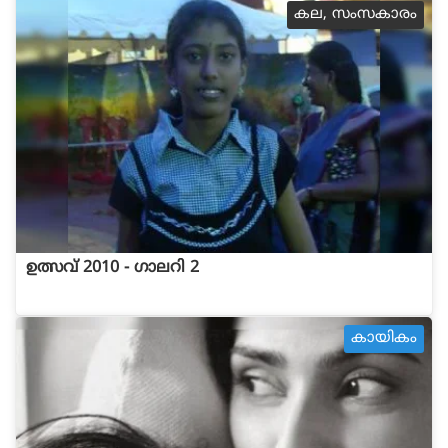
കല, സംസകാരം
ഉത്സവ് 2010 - ഗാലറി 2
കായികം