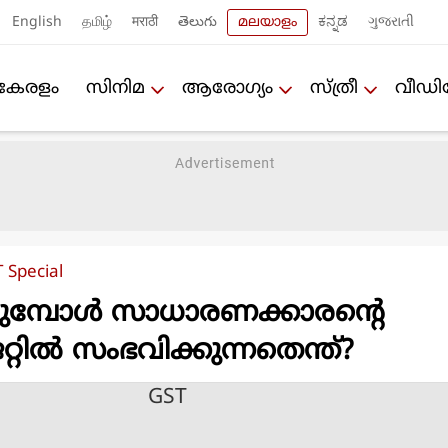
English
தமிழ்
मराठी
తెలుగు
മലയാളം
ಕನ್ನಡ
ગુજરાતી
കേരളം
സിനിമ
ആരോഗ്യം
സ്ത്രീ
വീഡ
 Special
മ്പോള്‍ സാധാരണക്കാരന്‍റെ
ില്‍ സംഭവിക്കുന്നതെന്ത്?