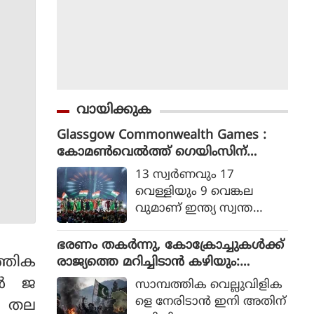
വായിക്കുക
Glassgow Commonwealth Games :
കോമൺവെൽത്ത് ഗെയിംസിന്
ഗ്ലാസ്ഗോയിൽ കൊടിയിറങ്ങി, മെഡ
13 സ്വര്‍ണവും 17
ൽ നേട്ടത്തിൽ ഇന്ത്യ നാലാമത്
വെള്ളിയും 9 വെങ്കല
വുമാണ് ഇന്ത്യ സ്വന്ത
മാക്കിയത്.
ഭരണം തകര്‍ന്നു, കോക്രോച്ചുകള്‍ക്ക്
്തിക
രാജ്യത്തെ മറിച്ചിടാന്‍ കഴിയും:
പാകിസ്ഥാന്‍ ആഭ്യന്തര മന്ത്രി
ണ്‍ ജ
സാമ്പത്തിക വെല്ലുവിളിക
മൊഹ്സിന്‍ നഖ്വി
ളെ നേരിടാന്‍ ഇനി അതിന്
ന തല