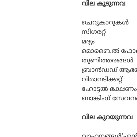
വില കൂടുന്നവ
ചെറുകാറുകള്‍
സിഗരറ്റ്
മദ്യം
മൊബൈല്‍ ഫോണ്
തുണിത്തരങ്ങള്‍
ബ്രാന്‍ഡഡ് ആഭര
വിമാനടിക്കറ്റ്
ഹോട്ടല്‍ ഭക്ഷണം
ബാങ്കിംഗ് സേവനങ
വില കുറയുന്നവ
വാഹനങ്ങള്‍(എന്‍