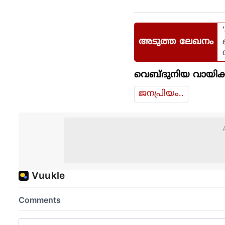
അടുത്ത ലേഖനം
വെബ്ദുനിയ വായിക്
ജനപ്രിയം..