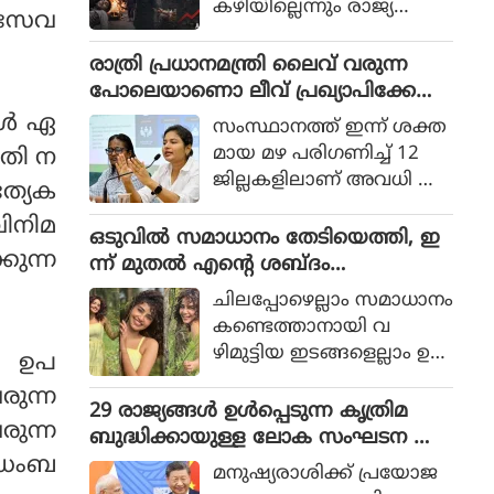
കഴിയില്ലെന്നും രാജ്യത്തെ
് സേവ
ആഭ്യന്തര മന്ത്രി
മൊഹ്സിന്‍ നഖ്വി
രാത്രി പ്രധാനമന്ത്രി ലൈവ് വരുന്ന
വ്യാഴാഴ്ച പറഞ്ഞു. കര
പോലെയാണൊ ലീവ് പ്രഖ്യാപിക്കേണ്ട
സേനാ മേധാവി ഫീല്‍ഡ്
ത്, എറണാകുളം ജില്ലാ കളക്ടർ
്‍ ഏ
സംസ്ഥാനത്ത് ഇന്ന് ശക്ത
മാര്‍ഷല്‍ സയ്യിദ് അസിം
ക്കെതിരെ വിമർശനം
മായ മഴ പരിഗണിച്ച് 12
ുതി ന
മുനീറിന്റെ അടുത്ത
ജില്ലകളിലാണ് അവധി പ്ര
ത്യേക
യാളായി അറിയപ്പെടുന്ന ന
ഖ്യാപിച്ചത്.
ഖ്വി പാകിസ്ഥാന്റെ
വിനിമ
ഒടുവില്‍ സമാധാനം തേടിയെത്തി, ഇ
കോക്രോച്ചുകള്‍ ഒ
കുന്ന
ന്ന് മുതല്‍ എന്റെ ശബ്ദം
ന്നിച്ചാല്‍ രാജ്യത്തെ മ
തിരെഞ്ഞെടുക്കുന്നു, പോസ്റ്റുമായി
റിച്ചിടാന്‍ കഴിയുമെന്ന് പറ
ചിലപ്പോഴെല്ലാം സമാധാനം
അനുപമ പരമേശ്വരന്‍, ഒരു ബ്രെയ്ക്ക
ഞ്ഞു.
കണ്ടെത്താനായി വ
പ്പ് മണക്കുന്നുവെന്ന് സോഷ്യല്‍
ഴിമുട്ടിയ ഇടങ്ങളെല്ലാം ഉ
‍ ഉപ
മീഡിയ
പേക്ഷിക്കേണ്ടതായി വ
രുന്ന
രും.
29 രാജ്യങ്ങള്‍ ഉള്‍പ്പെടുന്ന കൃത്രിമ
രുന്ന
ബുദ്ധിക്കായുള്ള ലോക സംഘടന ആ
 ആഡംബ
രംഭിച്ച് ചൈന; ഇന്ത്യ ഇല്ല
മനുഷ്യരാശിക്ക് പ്രയോജ