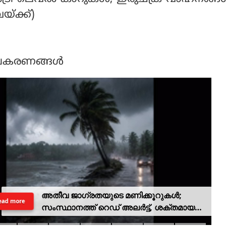
യ്ക്ക്)
ഉപകരണങ്ങള്‍
അതീവ ജാഗ്രതയുടെ മണിക്കൂറുകൾ;
ead more
സംസ്ഥാനത്ത് റെഡ് അലർട്ട്, ശക്തമായ
കാറ്റിനും സാധ്യത