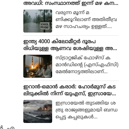
എത്തിയിരുന്നു.
അവധി: സംസ്ഥാനത്ത് ഇന്ന് മഴ കന
ക്കും
വരുന്ന മൂന്ന് മ
ണിക്കൂറിലാണ് അതിതീവ്ര
മഴ സാഹചര്യം ഉള്ളത്.
സംസ്ഥാനത്ത് എട്ടു ജില്ലക
ളില്‍ ഇന്ന് വിദ്യാഭ്യാസ
ഇന്ത്യ 4000 കിലോമീറ്റര്‍ ദൂരപ
സ്ഥാപനങ്ങള്‍ക്ക് അവ
രിധിയുള്ള ആണവ ശേഷിയുള്ള അ
ധിയാണ്.
ഗ്‌നി-4 മിസൈല്‍ പരീക്ഷിച്ചു
സ്ട്രാറ്റജിക് ഫോഴ്സ് ക
മാന്‍ഡിന്റെ (എസ്എഫ്സി)
മേല്‍നോട്ടത്തിലാണ്
വിക്ഷേപണം നടത്തിയ
തെന്നും അഭ്യാസ
ഇറാന്‍-ഒമാന്‍ കരാര്‍: ഹോര്‍മുസ് കട
ത്തിനായി നിശ്ചയിച്ചിട്ടുള്ള
ലിടുക്കില്‍ നിന്ന് യുഎസ്, ഇസ്രായേല്‍
എല്ലാ പ്രവര്‍ത്തനപരവും
കപ്പലുകളെ നിരോധിക്കാന്‍ പദ്ധതി
ഇസ്രായേല്‍ തുടങ്ങിയ ശ
സാങ്കേതികവുമായ ആവ
ത്രു രാജ്യങ്ങളുമായി ബന്ധ
ശ്യകതകള്‍
പ്പെട്ട കപ്പലുകള്‍
പാലിച്ചിട്ടുണ്ടെന്നും പ്ര
ഹോര്‍മുസ് കടലിടുക്ക് കട
തിരോധ മന്ത്രാലയം
്‍, എ