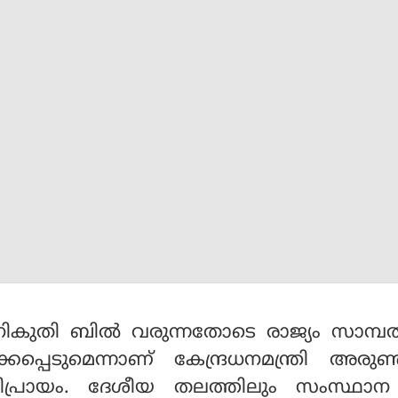
കുതി ബില്‍ വരുന്നതോടെ രാജ്യം സാമ്പത
പ്പെടുമെന്നാണ് കേന്ദ്രധനമന്ത്രി അരു
െ അഭിപ്രായം. ദേശീയ തലത്തിലും സംസ്ഥാ