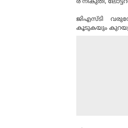
ര നികുതി, ലോട്ട
ജിഎസ്ടി വരുമ്
കൂടുകയും കുറയു