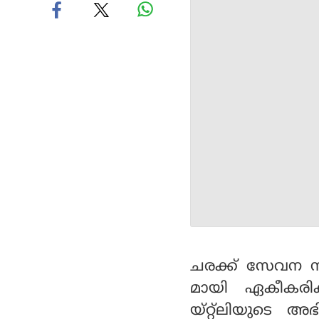
ചരക്ക് സേവന നി
മായി ഏകീകരിക്ക
യ്‌റ്റ്‌ലിയുട