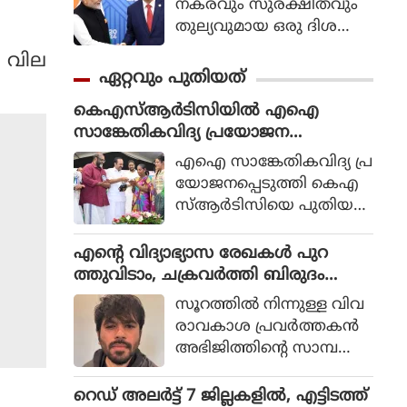
നകരവും സുരക്ഷിതവും
തുല്യവുമായ ഒരു ദിശ
യില്‍ സാങ്കേതികവിദ്യ
 വില
വികസിക്കുന്നുവെന്ന് ഉറ
ഏറ്റവും പുതിയത്
പ്പാക്കുക എന്ന പ്രഖ്യാപിത
കെഎസ്ആര്‍ടിസിയില്‍ എഐ
ലക്ഷ്യത്തോടെയാണ് ഇ
സാങ്കേതികവിദ്യ പ്രയോജന
തിന്റെ ആരംഭം. ചടങ്ങില്‍
പ്പെടുത്തും: മന്ത്രി സി പി ജോണ്‍
യുഎന്‍ സെക്രട്ടറി ജനറല്‍
എഐ സാങ്കേതികവിദ്യ പ്ര
അന്റോണിയോ ഗുട്ടെറസ്
യോജനപ്പെടുത്തി കെഎ
പങ്കെടുത്തു.
സ്ആര്‍ടിസിയെ പുതിയ
യുഗത്തിലേക്ക് നയിക്കുക
യാണെന്ന് ഗതാഗത വ
എന്റെ വിദ്യാഭ്യാസ രേഖകള്‍ പുറ
കുപ്പ് മന്ത്രി സി.പി. ജോണ്‍
ത്തുവിടാം, ചക്രവര്‍ത്തി ബിരുദം
പറഞ്ഞു. സ്വാതന്ത്ര്യത്തിനു
കാണിക്കുമോ: പ്രധാനമന്ത്രിയെ
സൂറത്തില്‍ നിന്നുള്ള വിവ
മുമ്പ് തിരുവിതാംകൂര്‍ ആ
വെല്ലുവിളിച്ച് സിജെപി സ്ഥാപകന്‍
രാവകാശ പ്രവര്‍ത്തകന്‍
രംഭിച്ച കെഎസ്ആര്‍ടിസി
അഭിജിത്തിന്റെ സാമ്പ
നിരവധി പ്രതിസന്ധികള്‍
ത്തിക പശ്ചാത്തലം അ
നേരിട്ടിട്ടുണ്ട്.
ന്വേഷിച്ച് പരാതിയുമായി
റെഡ് അലര്‍ട്ട് 7 ജില്ലകളില്‍, എട്ടിടത്ത്