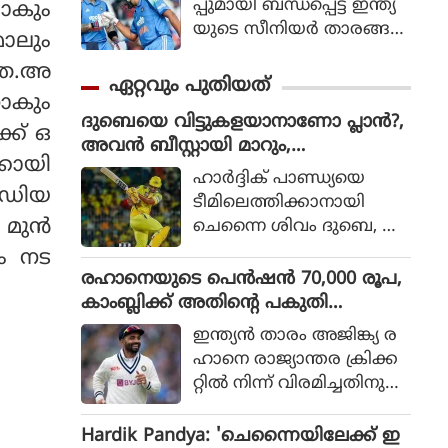
പ്പുമായി ബന്ധപ്പെട്ട് ഇന്ത്യ
ാകും
യുടെ സീനിയര്‍ താരങ്ങ
ാലും
ളായ രോഹിത് ശര്‍മ
േകത.അ
യുടെയും വിരാട്
ഏറ്റവും പുതിയത്
കോലിയുടെയും ഭാവിയെ
ാകും
ദുബെയെ വിട്ടുകളയാനാണോ പ്ലാൻ?,
സംബന്ധിച്ചുള്ള ചര്‍ച്ചകള്‍
്ക് ഒ
അവൻ ബീസ്റ്റായി മാറും,
കൊഴുക്കുന്നതിനിടെ വിഷ
കായി
ചെന്നൈയ്ക്ക് മുന്നറിയിപ്പ് നൽകി അ
യത്തില്‍ പ്രതികരണ
ഹാര്‍ദ്ദിക് പാണ്ഡ്യയെ
ശ്വിൻ
റേഡിയ
വുമായി മുന്‍ ഇന്ത്യന്‍
ടീമിലെത്തിക്കാനായി
താരം മുഹമ്മദ് കൈഫ്.
 മുൻ
ചെന്നൈ ശിവം ദുബെ, ഖ
ലീല്‍ അഹമ്മദ് എന്നീ താര
ം നട
ങ്ങളെ വിട്ടുനല്‍കുമെന്ന്
രഹാനെയുടെ പെൻഷൻ 70,000 രൂപ,
കഴിഞ്ഞ ദിവസങ്ങളില്‍
കാംബ്ലിക്ക് അതിന്റെ പകുതി
റിപ്പോര്‍ട്ടുക
പോലുമില്ല; കാരണം ഇതാണ്
ഇന്ത്യൻ താരം അജിങ്ക്യ ര
ളുണ്ടായിരുന്നു. എന്നാല്‍
ഹാനെ രാജ്യാന്തര ക്രിക്ക
ചെന്നൈ ദുബെയെ
റ്റിൽ നിന്ന് വിരമിച്ചതിനു
കൈവിട്ടാല്‍ അതൊരു വ
പിന്നാലെ ബിസിസിഐ
ലിയ നഷ്ടമാകുമെന്നാണ്
യുടെ പെൻഷൻ സമ്പ്ര
Hardik Pandya: 'ചെന്നൈയിലേക്ക് ഇ
മുന്‍ ചെന്നൈ സൂപ്പര്‍