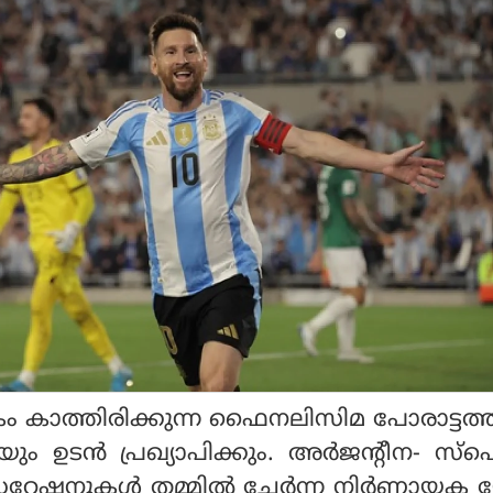
ാത്തിരിക്കുന്ന ഫൈനലിസിമ പോരാട്ടത്തി
ിയും ഉടൻ പ്രഖ്യാപിക്കും. അർജൻ്റീന- സ്
റേഷനുകൾ തമ്മിൽ ചേർന്ന നിർണായക