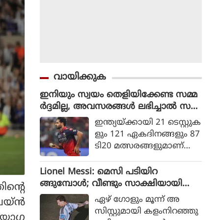
വായിക്കുക
ഇനിയും സ്വയം തെളിയിക്കേണ്ട സമ്മ
ർദ്ദമില്ല, അവസരങ്ങൾ ലഭിച്ചാൽ സ
ന്തോഷം അത്രമാത്രം : ഭുവനേശ്വർ
ഇന്ത്യയ്ക്കായി 21 ടെസ്റ്റുക
കുമാർ
ളും 121 ഏകദിനങ്ങളും 87
ടി20 മത്സരങ്ങളുമാണ്
ഭുവനേശ്വര്‍ കുമാര്‍ ക
ളിച്ചിട്ടുള്ളത്.
Lionel Messi: മെസി പടിയിറ
ങ്ങുമ്പോൾ; വീണ്ടും സാക്ഷിയായി
ൻ്റെ
മെറ്റ്‌ലൈഫ്
ഏഴ് ഗോളും മൂന്ന് അ
പെയ്ൻ
സിസ്റ്റുമായി കളംനിറഞ്ഞു
 യോഗ