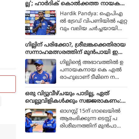
ദായമാണ് സമൂഹമാധ്യമ
ല്ല'; ഹാർദിക് കൊൽക്കത്ത നായക
കിങ്ങ്‌സ് താരം കൂടിയായ
ങ്ങളിൽ ചർച്ച. ര
ൻ?
ആര്‍ അശ്വിന്‍ പറയുന്നത്.
Hardik Pandya: ഐപിഎ
ഹാനെയ്ക്ക് ബിസിസിഐ
ൽ ട്രേഡ് വിപണിയിൽ ഏറ്റ
യുടെ 70,000 രൂപയാണ് പ്ര
വും വലിയ ചർച്ചയായി
തിമാസ പെൻഷൻ ആയി
മാറിയിരിക്കുകയാണ് ഇ
ലഭിക്കുകയെന്ന് നേരത്തെ
ന്ത്യയുടെ ഓൾറൗണ്ടർ
ഗില്ലിന് പരിക്കോ?, ശ്രീലങ്കക്കെതിരായ
റിപ്പോർട്ടുക
ഹാർദിക് പാണ്ഡ്യ. നില
സന്നാഹമത്സരത്തിന് മുൻപായി ഇന്ത്യ
ളുണ്ടായിരുന്നു.
വിൽ മുംബൈ ഇന്ത്യൻ
ക്ക് കനത്ത തിരിച്ചടി
ഗില്ലിന്റെ അഭാവത്തില്‍ ഉ
നായകനായ ഹാർദിക് അ
പനായകനായ കെ എല്‍
ടുത്ത സീസണിൽ മറ്റൊരു
രാഹുലാണ് ടീമിനെ ന
ടീമിനൊപ്പമായിരിക്കുമെന്ന്
യിക്കുന്നത്. വ്യാഴാഴ്ച നട
ഏറെക്കുറെ ഉറപ്പായി. എ
ന്ന നെറ്റ്‌സ്
ഒരു വിട്ടുവീഴ്ചയും പാടില്ല, ഏത്
ന്നാൽ ആ ടീം ഏ
പ്രാക്ടീസിനിടെയാണ്
വെല്ലുവിളികൾക്കും സജ്ജരാകണം:
തായിരിക്കും?
ഗില്ലിന്റെ വിരലിന് പ
ശ്രീലങ്കൻ പരമ്പരയ്ക്ക് മുൻപെ ക
ഓഗസ്റ്റ് 15ന് ഗാലെയില്‍
രിക്കേറ്റത്.
ളിക്കാർക്ക് മുന്നറിയിപ്പുമായി ഗംഭീർ
ആരംഭിക്കുന്ന ടെസ്റ്റ് പ
രിശീലനത്തിന് മുന്‍പായി
പരിശീലനങ്ങളില്‍