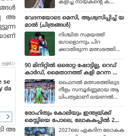
കളിച്ച നായകന്റെ ക
ങ്ങൾ
രുത്തിൽ അർജന്റീനയ്ക്ക്
36 വർഷങ്ങൾക്കു ശേഷം
്പ അ
വേദനയോടെ മെസി, ആശ്വസിപ്പിച്ച് യ
വിശ്വകിരീടം
മാൽ (ചിത്രങ്ങൾ)
്ടുന്ന
നിശ്ചിത സമയത്ത്
യാണ്
ഗോളൊന്നും പിറ
ക്കാതിരുന്ന മത്സരത്തിൽ
അധിക സമയത്താണ്
സ്‌പെയിൻ ഗോൾ നേടിയ
90 മിനിറ്റിൽ ഒരൊറ്റ ഷോട്ടില്ല, റെഡ്
ത്
കാർഡ്, മൈതാനത്ത് കളി മറന്ന അർ
ജൻ്റീന, സ്പെയിനിന് മാത്രം അർഹത
ഫൈനല്‍ മത്സരത്തിലുട
പ്പെട്ട കിരീടം
നീളം സമ്പൂര്‍ണ്ണമായ ആ
ധിപത്യമാണ് ലയണല്‍
മെസ്സിയുടെ അര്‍ജന്റീന
യുടെ മുകളില്‍ സ്‌പെയിന്‍
രോഹിതും കോലിയും ഇന്ത്യയ്ക്ക്
ചെലുത്തിയത്.
മെസ്സിയെ പോലെ, ലോകകപ്പിൽ 2
പേരും കളിക്കണമെന്ന് മുഹമ്മദ്
ടി അ
2027ലെ ഏകദിന ലോകക
കൈഫ്