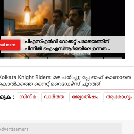
പിഎസ്എല്‍വി റോക്കറ്റ് പരാജയത്തിന്
ead more
പിന്നില്‍ ഐഎസ്ആര്‍ഒയിലെ ഉന്നത
ശാസ്ത്രജ്ഞനെന്ന് സംശയം
Kolkata Knight Riders: മഴ ചതിച്ചു; പ്ലേ ഓഫ് കാണാതെ
കൊല്‍ക്കത്ത നൈറ്റ് റൈഡേഴ്‌സ് പുറത്ത്
കുക :
സിനിമ
വാര്‍ത്ത
ജ്യോതിഷം
ആരോഗ്യം