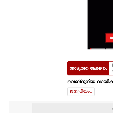
R
അടുത്ത ലേഖനം
വെബ്ദുനിയ വായിക്
ജനപ്രിയം..