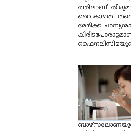
ത്തിലാണ് തീരു
വൈകാതെ തന്നെ
മേരിക്ക ചാമ്പ്യന്മ
കിരീടപോരാട്ട
ഫൈനലിസിമയുടെ ച
ബാഴ്സലോണയുട