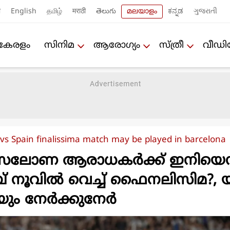
ी
English
தமிழ்
मराठी
తెలుగు
മലയാളം
ಕನ್ನಡ
ગુજરાતી
കേരളം
സിനിമ
ആരോഗ്യം
സ്ത്രീ
വീഡ
vs Spain finalissima match may be played in barcelona
ഴ്സലോണ ആരാധകർക്ക് ഇനിയെന്
്പ് നൂവിൽ വെച്ച് ഫൈനലിസിമ?, 
ിയും നേർക്കുനേർ