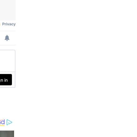
യാതൊരു വിട്ടുവീഴ്ച
യ്ക്കും തയ്യാറാക
രുതെന്നും എതിരാളിക
ള്‍ക്ക് മുന്നില്‍ പൂര്‍ണ്ണ
മായും സജ്ജരായിരിക്ക
ണമെന്നും ഗംഭീര്‍ ക
ളിക്കാരോട് ആവശ്യപ്പെട്ടു.