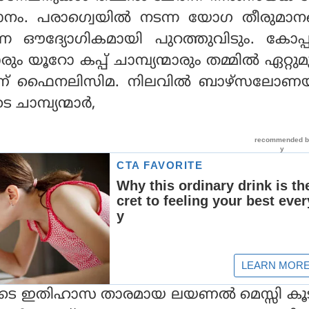
മാനം. പരാഗ്വെയിൽ നടന്ന യോഗ തീരുമാന
 ഔദ്യോഗികമായി പുറത്തുവിടും. കോപ
ാരും യൂറോ കപ്പ് ചാമ്പ്യന്മാരും തമ്മിൽ ഏറ്റുമുട
മാണ് ഫൈനലിസിമ. നിലവിൽ ബാഴ്സലോണ
ാമ്പ്യന്മാർ,
െ ഇതിഹാസ താരമായ ലയണൽ മെസ്സി കൂ