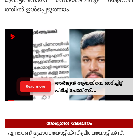
പ്രോട്ടീനിനായി സോയാബീനും ആഹാര
ത്തില്‍ ഉള്‍പ്പെടുത്താം.
അർജുൻ ആയങ്കിയെ ഓടിച്ചിട്ട്
Read more
പിടിച്ച് പോലീസ്,
സ്റ്റേഷനിലെത്തി പത്രവായന,
കടലിൽ കാണാതായവരെ
കിട്ടിയോ എന്ന് പരിഹാസം
അടുത്ത ലേഖനം
എന്താണ് പ്രോബയോട്ടിക്‌സ്-പ്രീബയോട്ടിക്‌സ്,