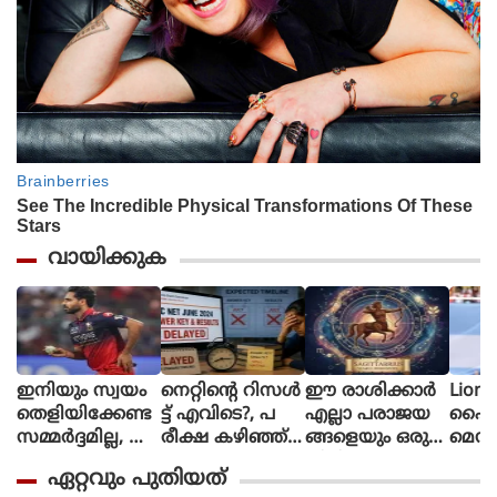
വായിക്കുക
ഇനിയും സ്വയം
നെറ്റിൻ്റെ റിസൾ
ഈ രാശിക്കാര്‍
Lione
തെളിയിക്കേണ്ട
ട്ട് എവിടെ?, പ
എല്ലാ പരാജയ
ഫൈ
സമ്മർദ്ദമില്ല, അ
രീക്ഷ കഴിഞ്ഞ്
ങ്ങളെയും ഒരു
മെസി
വസരങ്ങൾ ല
ഒരു മാസ
തിരിച്ചുവര
ണ പന്
ഏറ്റവും പുതിയത്
ഭിച്ചാൽ സ
മായിട്ടും ഉത്തര
വാക്കി മാറ്റുന്നു