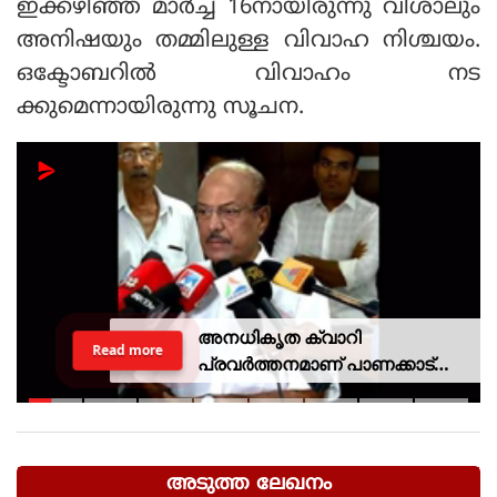
ഇക്കഴിഞ്ഞ മാർച്ച് 16നായിരുന്നു വിശാലും
അനിഷയും തമ്മിലുള്ള വിവാഹ നിശ്ചയം.
ഒക്ടോബറിൽ വിവാഹം നട
ക്കുമെന്നായിരുന്നു സൂചന.
അനധികൃത ക്വാറി
Read more
പ്രവര്‍ത്തനമാണ് പാണക്കാട്
ഉരുള്‍പൊട്ടലിന്
കാരണമായതെന്ന് മന്ത്രി പികെ
കുഞ്ഞാലിക്കുട്ടി
അടുത്ത ലേഖനം