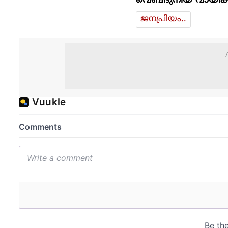
വെബ്ദുനിയ വായിക്
ജനപ്രിയം..