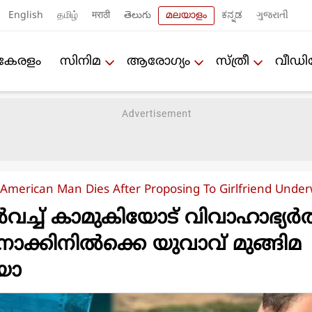
English
தமிழ்
मराठी
తెలుగు
മലയാളം
ಕನ್ನಡ
ગુજરાતી
കേരളം
സിനിമ
ആരോഗ്യം
സ്ത്രീ
വീഡ
American Man Dies After Proposing To Girlfriend Under
വച്ച് കാമുകിയോട് വിവാഹാഭ്യർത
ോക്കിനിൽക്കെ യുവാവ് മുങ്ങിമ
ിയോ