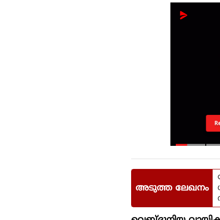
R
അടുത്ത ലേഖനം