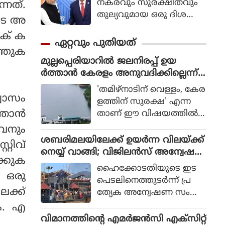
നകരവും സുരക്ഷിതവും
്നത്.
തുല്യവുമായ ഒരു ദിശ
ുടെ അ
യില്‍ സാങ്കേതികവിദ്യ
ിക് ക
വികസിക്കുന്നുവെന്ന് ഉറ
ഏറ്റവും പുതിയത്
പ്പാക്കുക എന്ന പ്രഖ്യാപിത
്തുക
മുല്ലപ്പെരിയാറില്‍ ജലനിരപ്പ് ഉയ
ലക്ഷ്യത്തോടെയാണ് ഇ
ര്‍ത്താന്‍ കേരളം അനുവദിക്കില്ലെന്ന്
തിന്റെ ആരംഭം. ചടങ്ങില്‍
മന്ത്രി മോന്‍സ് ജോസഫ്
യുഎന്‍ സെക്രട്ടറി ജനറല്‍
'തമിഴ്നാടിന് വെള്ളം, കേര
വാസം
അന്റോണിയോ ഗുട്ടെറസ്
ളത്തിന് സുരക്ഷ' എന്ന
പങ്കെടുത്തു.
 ഞാൻ
താണ് ഈ വിഷയത്തില്‍
സംസ്ഥാന സര്‍ക്കാരിന്റെ
ുവനും
കൃത്യമായ നിലപാടെന്നും
ശബരിമലയിലേക്ക് ഉയര്‍ന്ന വിലയ്ക്ക്
്റിവ്
പുതിയ ഡാം നിര്‍മിക്കുക
നെയ്യ് വാങ്ങി; വിജിലന്‍സ് അന്വേഷ
ക്കുക
മാത്രമാണ് ശാശ്വത പ
ണത്തിന് ഹൈക്കോടതി ഉത്തരവ്
ഹൈക്കോടതിയുടെ ഇട
രിഹാരമെന്നും മന്ത്രി പറ
 ഒരു
പെടലിനെത്തുടര്‍ന്ന് പ്ര
ഞ്ഞു. മുല്ലപ്പെരിയാറിലെ
േക്ക്
ത്യേക അന്വേഷണ സംഘ
ജലനിരപ്പ് ഉയര്‍ത്തുമെന്ന
ങ്ങള്‍ (SIT) അ
ാം. എ
തമിഴ്നാട് ബജറ്റ് പ്രഖ്യാപന
ന്വേഷിക്കുന്ന മൂന്നാമത്തെ
വിമാനത്തിന്റെ എമര്‍ജന്‍സി എക്‌സിറ്റ്
ത്തോട് പ്രതികരിക്കുക