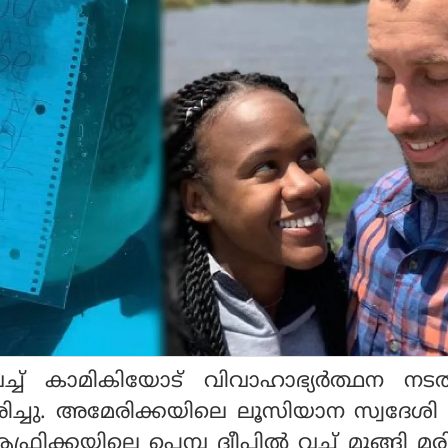
്ച് കാമികിയോട് വിവാഹാഭ്യർത്ഥന നടത
രിച്ചു. അമേരിക്കയിലെ ലൂസിയാന സ്വദേശി സ്റ
്കയിലെ പെമ്പ ദ്വീപിൽ വച്ച് മുങ്ങി മരിച