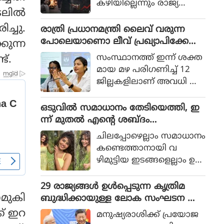
കഴിയില്ലെന്നും രാജ്യത്തെ
ടലിൽ
ആഭ്യന്തര മന്ത്രി
മൊഹ്സിന്‍ നഖ്വി
ച്ചു.
രാത്രി പ്രധാനമന്ത്രി ലൈവ് വരുന്ന
വ്യാഴാഴ്ച പറഞ്ഞു. കര
പോലെയാണൊ ലീവ് പ്രഖ്യാപിക്കേണ്ട
ുന്ന
സേനാ മേധാവി ഫീല്‍ഡ്
ത്, എറണാകുളം ജില്ലാ കളക്ടർ
സംസ്ഥാനത്ത് ഇന്ന് ശക്ത
ട്.
മാര്‍ഷല്‍ സയ്യിദ് അസിം
ക്കെതിരെ വിമർശനം
മായ മഴ പരിഗണിച്ച് 12
മുനീറിന്റെ അടുത്ത
ജില്ലകളിലാണ് അവധി പ്ര
യാളായി അറിയപ്പെടുന്ന ന
ഖ്യാപിച്ചത്.
ഖ്വി പാകിസ്ഥാന്റെ
ഒടുവില്‍ സമാധാനം തേടിയെത്തി, ഇ
കോക്രോച്ചുകള്‍ ഒ
ന്ന് മുതല്‍ എന്റെ ശബ്ദം
ന്നിച്ചാല്‍ രാജ്യത്തെ മ
തിരെഞ്ഞെടുക്കുന്നു, പോസ്റ്റുമായി
റിച്ചിടാന്‍ കഴിയുമെന്ന് പറ
ചിലപ്പോഴെല്ലാം സമാധാനം
അനുപമ പരമേശ്വരന്‍, ഒരു ബ്രെയ്ക്ക
ഞ്ഞു.
കണ്ടെത്താനായി വ
പ്പ് മണക്കുന്നുവെന്ന് സോഷ്യല്‍
ഴിമുട്ടിയ ഇടങ്ങളെല്ലാം ഉ
മീഡിയ
പേക്ഷിക്കേണ്ടതായി വ
രും.
29 രാജ്യങ്ങള്‍ ഉള്‍പ്പെടുന്ന കൃത്രിമ
മുകി
ബുദ്ധിക്കായുള്ള ലോക സംഘടന ആ
രംഭിച്ച് ചൈന; ഇന്ത്യ ഇല്ല
ക് ഇറ
മനുഷ്യരാശിക്ക് പ്രയോജ