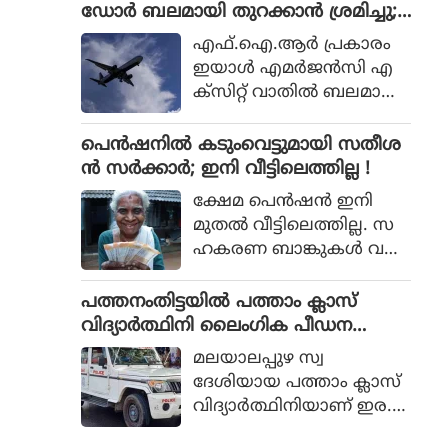
ശബരിമല വിവാദമാണിത്.
ഡോര്‍ ബലമായി തുറക്കാന്‍ ശ്രമിച്ചു;
യായിരുന്നു മന്ത്രി.
മലയാളി പിടിയില്‍
എഫ്.ഐ.ആര്‍ പ്രകാരം
ഇയാള്‍ എമര്‍ജന്‍സി എ
ക്‌സിറ്റ് വാതില്‍ ബലമായി
തുറക്കാന്‍ ശ്രമിക്കുകയും
എമര്‍ജന്‍സി വിന്‍ഡോ
പെൻഷനിൽ കടുംവെട്ടുമായി സതീശ
പാനല്‍ തകര്‍ക്കുകയും
ൻ സർക്കാർ; ഇനി വീട്ടിലെത്തില്ല !
ചെയ്തു.
ക്ഷേമ പെൻഷൻ ഇനി
മുതൽ വീട്ടിലെത്തില്ല. സ
ഹകരണ ബാങ്കുകൾ വഴി
ക്ഷേമ പെൻഷൻ
വീട്ടിലെത്തിക്കുന്നത്
പത്തനംതിട്ടയില്‍ പത്താം ക്ലാസ്
യുഡിഎഫ് സർക്കാർ നിർ
വിദ്യാര്‍ത്ഥിനി ലൈംഗിക പീഡന
ത്തലാക്കി. കിടപ്പുരോഗിക
ത്തിനിരയായി; പിതാവടക്കം ഏ
മലയാലപ്പുഴ സ്വ
ൾക്കു മാത്രമേ ഇനി ക്ഷേമ
ഴുപേര്‍ക്കെതിരെ വെളിപ്പെടുത്തല്‍
ദേശിയായ പത്താം ക്ലാസ്
പെൻഷൻ വീട്ടിലെത്തൂ.
വിദ്യാര്‍ത്ഥിനിയാണ് ഇര.
പെണ്‍കുട്ടി തനിക്കുണ്ടായ