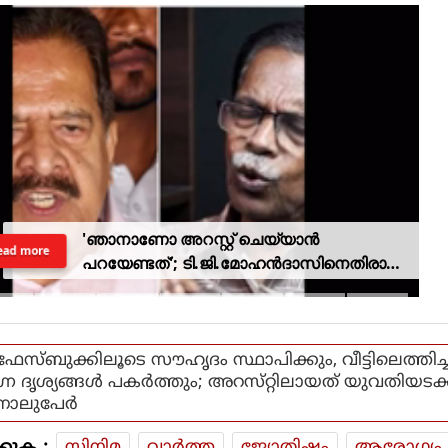
'ഞാനാണോ അറസ്റ്റ് ചെയ്യാൻ
ead more
പറയേണ്ടത്'; ടി.ജി.മോഹൻദാസിനെതിരായ
നടപടിയിൽ ആഭ്യന്തര മന്ത്രി
ഫേസ്‌ബുക്കിലൂടെ സൗഹൃദം സ്ഥാപിക്കും, വീട്ടിലെത്തിച്ച
ഗ്ന ദൃശ്യങ്ങള്‍ പകര്‍ത്തും; അറസ്‌റ്റിലായത് യുവതിയടക
നാലുപേർ