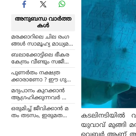
അനുബന്ധ വാര്‍ത്ത
കള്‍
മരക്കാറിലെ ചില രംഗ
ങ്ങൾ സാമൂഹ്യ മാധ്യമ
ങ്ങളിൽ, ദൃശ്യങ്ങൾ
ബലാക്കോട്ടിലെ ഭീകര
ലീക്കായോ ?
കേന്ദ്രം വീണ്ടും സജീവം,
500 ഭീകരർ ഇന്ത്യ
പുണർതം നക്ഷത്ര
യിലേക്ക് നുഴഞ്ഞുകയ
ക്കാരാണോ ? ഈ ഗുണ
റാൻ ശ്രമിക്കുന്നതായി
ങ്ങൾ നിങ്ങളെ ഉന്ന
കരസേന മേധാവി
മദ്യപാനം കുറക്കാൻ
തിയിലെത്തിക്കും !
ആഗ്രഹിക്കുന്നവർ ഈ
വഴി ഒന്ന് പ
ഒരുമിച്ച് ജീവിക്കാൻ മ
രീക്ഷിച്ചുനോക്കൂ !
കടലിനടിയിൽ വച
തം തടസം, ഇരുമത
ത്തിൽപ്പെട്ട കമിതാക്ക
യുവാവ് മുങ്ങി മ
ൾ സർക്കാർ ഓഫീസിൽ
വെബർ ആണ് ആഫ്രിക