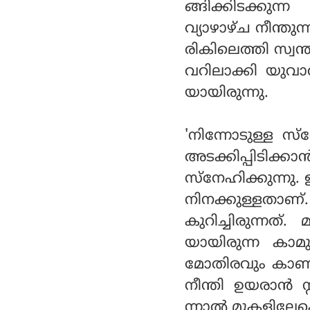
ങ്ങിക്കിടക്കുന
വ്യാഴാഴ്ച നീന്ത
രികിലെത്തി സ്വന്
വറിലാക്കി യുവ
യായിരുന്നു.
'നിന്നോടുള്ള 
അടക്കിപ്പിടിക്
സ്നേഹിക്കുന്നു
നിനക്കുള്ളതാണ്
കുറിച്ചിരുന്നത്
യായിരുന്ന കാമ
മോതിരവും കാണിക്ക
നീന്തി ഉയരാൻ സ
ന്നാൽ മുകളിലേക്