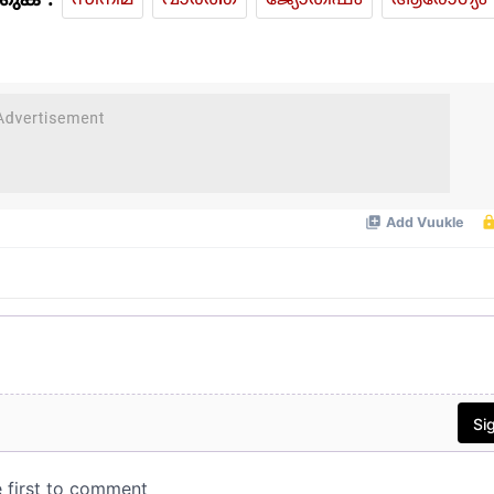
കുക :
സിനിമ
വാര്‍ത്ത
ജ്യോതിഷം
ആരോഗ്യം