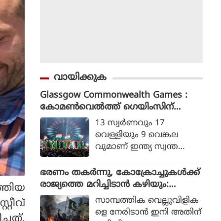
വായിക്കുക
Glassgow Commonwealth Games :
കോമൺവെൽത്ത് ഗെയിംസിന്
ഗ്ലാസ്ഗോയിൽ കൊടിയിറങ്ങി, മെഡ
13 സ്വര്‍ണവും 17
ൽ നേട്ടത്തിൽ ഇന്ത്യ നാലാമത്
വെള്ളിയും 9 വെങ്കല
വുമാണ് ഇന്ത്യ സ്വന്ത
മാക്കിയത്.
ഭരണം തകര്‍ന്നു, കോക്രോച്ചുകള്‍ക്ക്
രാജ്യത്തെ മറിച്ചിടാന്‍ കഴിയും:
്തിയ
പാകിസ്ഥാന്‍ ആഭ്യന്തര മന്ത്രി
സാമ്പത്തിക വെല്ലുവിളിക
്റീവ്
മൊഹ്സിന്‍ നഖ്വി
ളെ നേരിടാന്‍ ഇനി അതിന്
്ചത്.