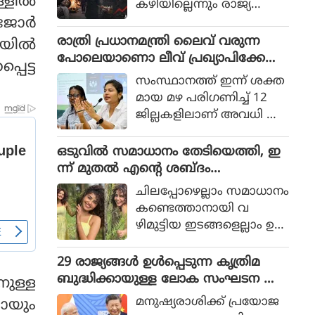
ള്ളിൽ
കഴിയില്ലെന്നും രാജ്യത്തെ
ആഭ്യന്തര മന്ത്രി
 ജോർ
മൊഹ്സിന്‍ നഖ്വി
രാത്രി പ്രധാനമന്ത്രി ലൈവ് വരുന്ന
ിലയിൽ
വ്യാഴാഴ്ച പറഞ്ഞു. കര
പോലെയാണൊ ലീവ് പ്രഖ്യാപിക്കേണ്ട
പെട്ട
സേനാ മേധാവി ഫീല്‍ഡ്
ത്, എറണാകുളം ജില്ലാ കളക്ടർ
സംസ്ഥാനത്ത് ഇന്ന് ശക്ത
മാര്‍ഷല്‍ സയ്യിദ് അസിം
ക്കെതിരെ വിമർശനം
മായ മഴ പരിഗണിച്ച് 12
മുനീറിന്റെ അടുത്ത
ജില്ലകളിലാണ് അവധി പ്ര
യാളായി അറിയപ്പെടുന്ന ന
ഖ്യാപിച്ചത്.
ഖ്വി പാകിസ്ഥാന്റെ
ഒടുവില്‍ സമാധാനം തേടിയെത്തി, ഇ
കോക്രോച്ചുകള്‍ ഒ
ന്ന് മുതല്‍ എന്റെ ശബ്ദം
ന്നിച്ചാല്‍ രാജ്യത്തെ മ
തിരെഞ്ഞെടുക്കുന്നു, പോസ്റ്റുമായി
റിച്ചിടാന്‍ കഴിയുമെന്ന് പറ
ചിലപ്പോഴെല്ലാം സമാധാനം
അനുപമ പരമേശ്വരന്‍, ഒരു ബ്രെയ്ക്ക
ഞ്ഞു.
കണ്ടെത്താനായി വ
പ്പ് മണക്കുന്നുവെന്ന് സോഷ്യല്‍
ഴിമുട്ടിയ ഇടങ്ങളെല്ലാം ഉ
മീഡിയ
പേക്ഷിക്കേണ്ടതായി വ
രും.
29 രാജ്യങ്ങള്‍ ഉള്‍പ്പെടുന്ന കൃത്രിമ
ബുദ്ധിക്കായുള്ള ലോക സംഘടന ആ
നുള്ള
രംഭിച്ച് ചൈന; ഇന്ത്യ ഇല്ല
മനുഷ്യരാശിക്ക് പ്രയോജ
യോയും