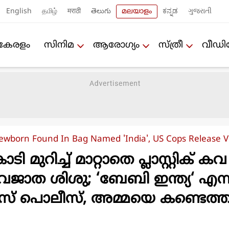
English
தமிழ்
मराठी
తెలుగు
മലയാളം
ಕನ್ನಡ
ગુજરાતી
കേരളം
സിനിമ
ആരോഗ്യം
സ്ത്രീ
വീഡ
ewborn Found In Bag Named 'India', US Cops Release V
മുറിച്ച് മാറ്റാതെ പ്ലാസ്റ്റിക് കവ
വജാത ശിശു; ‘ബേബി ഇന്ത്യ‘ എന്ന
ു എസ് പൊലീസ്, അമ്മയെ കണ്ടെത്