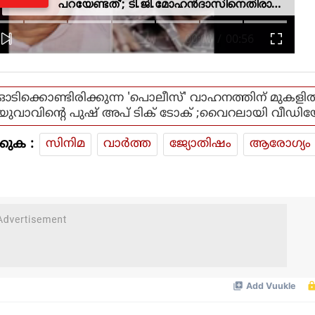
'ഞാനാണോ അറസ്റ്റ് ചെയ്യാൻ
ead more
പറയേണ്ടത്'; ടി.ജി.മോഹൻദാസിനെതിരായ
നടപടിയിൽ ആഭ്യന്തര മന്ത്രി
ഓടിക്കൊണ്ടിരിക്കുന്ന 'പൊലീസ്' വാഹനത്തിന് മുകളില്
യുവാവിന്‍റെ പുഷ് അപ് ടിക് ടോക് ;വൈറലായി വീഡി
കുക :
സിനിമ
വാര്‍ത്ത
ജ്യോതിഷം
ആരോഗ്യം