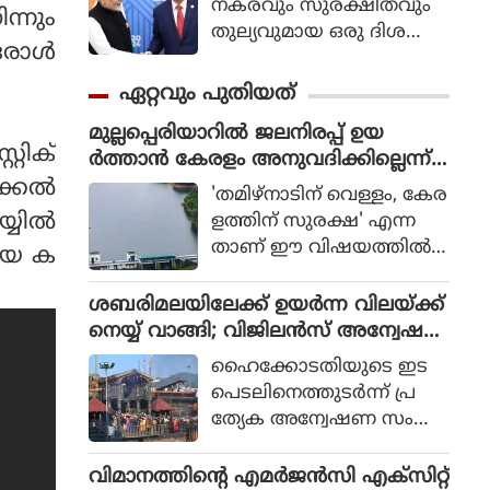
നകരവും സുരക്ഷിതവും
ന്നും
തുല്യവുമായ ഒരു ദിശ
 ഒരാൾ
യില്‍ സാങ്കേതികവിദ്യ
വികസിക്കുന്നുവെന്ന് ഉറ
ഏറ്റവും പുതിയത്
പ്പാക്കുക എന്ന പ്രഖ്യാപിത
മുല്ലപ്പെരിയാറില്‍ ജലനിരപ്പ് ഉയ
ലക്ഷ്യത്തോടെയാണ് ഇ
്റിക്
ര്‍ത്താന്‍ കേരളം അനുവദിക്കില്ലെന്ന്
തിന്റെ ആരംഭം. ചടങ്ങില്‍
മന്ത്രി മോന്‍സ് ജോസഫ്
്കല്‍
യുഎന്‍ സെക്രട്ടറി ജനറല്‍
'തമിഴ്നാടിന് വെള്ളം, കേര
അന്റോണിയോ ഗുട്ടെറസ്
ില്‍
ളത്തിന് സുരക്ഷ' എന്ന
പങ്കെടുത്തു.
താണ് ഈ വിഷയത്തില്‍
മയെ ക
സംസ്ഥാന സര്‍ക്കാരിന്റെ
ു.
കൃത്യമായ നിലപാടെന്നും
ശബരിമലയിലേക്ക് ഉയര്‍ന്ന വിലയ്ക്ക്
പുതിയ ഡാം നിര്‍മിക്കുക
നെയ്യ് വാങ്ങി; വിജിലന്‍സ് അന്വേഷ
മാത്രമാണ് ശാശ്വത പ
ണത്തിന് ഹൈക്കോടതി ഉത്തരവ്
ഹൈക്കോടതിയുടെ ഇട
രിഹാരമെന്നും മന്ത്രി പറ
പെടലിനെത്തുടര്‍ന്ന് പ്ര
ഞ്ഞു. മുല്ലപ്പെരിയാറിലെ
ത്യേക അന്വേഷണ സംഘ
ജലനിരപ്പ് ഉയര്‍ത്തുമെന്ന
ങ്ങള്‍ (SIT) അ
തമിഴ്നാട് ബജറ്റ് പ്രഖ്യാപന
ന്വേഷിക്കുന്ന മൂന്നാമത്തെ
വിമാനത്തിന്റെ എമര്‍ജന്‍സി എക്‌സിറ്റ്
ത്തോട് പ്രതികരിക്കുക