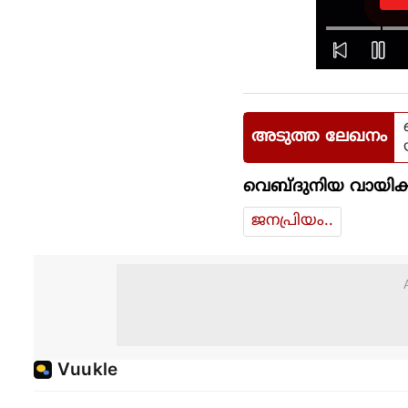
R
അടുത്ത ലേഖനം
വെബ്ദുനിയ വായിക്
ജനപ്രിയം..