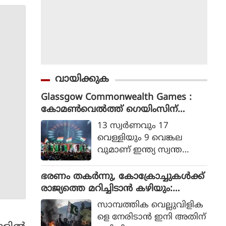
വായിക്കുക
Glassgow Commonwealth Games :
കോമൺവെൽത്ത് ഗെയിംസിന്
ഗ്ലാസ്ഗോയിൽ കൊടിയിറങ്ങി, മെഡ
13 സ്വര്‍ണവും 17
ൽ നേട്ടത്തിൽ ഇന്ത്യ നാലാമത്
വെള്ളിയും 9 വെങ്കല
വുമാണ് ഇന്ത്യ സ്വന്ത
മാക്കിയത്.
ഭരണം തകര്‍ന്നു, കോക്രോച്ചുകള്‍ക്ക്
രാജ്യത്തെ മറിച്ചിടാന്‍ കഴിയും:
പാകിസ്ഥാന്‍ ആഭ്യന്തര മന്ത്രി
സാമ്പത്തിക വെല്ലുവിളിക
മൊഹ്സിന്‍ നഖ്വി
ളെ നേരിടാന്‍ ഇനി അതിന്