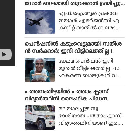
ശബരിമല വിവാദമാണിത്.
ഡോര്‍ ബലമായി തുറക്കാന്‍ ശ്രമിച്ചു;
യായിരുന്നു മന്ത്രി.
മലയാളി പിടിയില്‍
എഫ്.ഐ.ആര്‍ പ്രകാരം
ഇയാള്‍ എമര്‍ജന്‍സി എ
ക്‌സിറ്റ് വാതില്‍ ബലമായി
തുറക്കാന്‍ ശ്രമിക്കുകയും
എമര്‍ജന്‍സി വിന്‍ഡോ
പെൻഷനിൽ കടുംവെട്ടുമായി സതീശ
പാനല്‍ തകര്‍ക്കുകയും
ൻ സർക്കാർ; ഇനി വീട്ടിലെത്തില്ല !
ചെയ്തു.
ക്ഷേമ പെൻഷൻ ഇനി
മുതൽ വീട്ടിലെത്തില്ല. സ
ഹകരണ ബാങ്കുകൾ വഴി
ക്ഷേമ പെൻഷൻ
വീട്ടിലെത്തിക്കുന്നത്
പത്തനംതിട്ടയില്‍ പത്താം ക്ലാസ്
യുഡിഎഫ് സർക്കാർ നിർ
വിദ്യാര്‍ത്ഥിനി ലൈംഗിക പീഡന
ത്തലാക്കി. കിടപ്പുരോഗിക
ത്തിനിരയായി; പിതാവടക്കം ഏ
മലയാലപ്പുഴ സ്വ
ൾക്കു മാത്രമേ ഇനി ക്ഷേമ
ഴുപേര്‍ക്കെതിരെ വെളിപ്പെടുത്തല്‍
ദേശിയായ പത്താം ക്ലാസ്
പെൻഷൻ വീട്ടിലെത്തൂ.
വിദ്യാര്‍ത്ഥിനിയാണ് ഇര.
പെണ്‍കുട്ടി തനിക്കുണ്ടായ