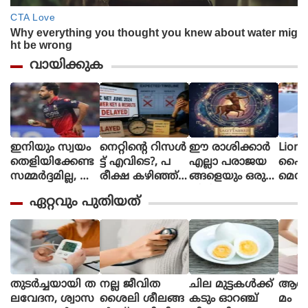
വായിക്കുക
ഇനിയും സ്വയം
നെറ്റിൻ്റെ റിസൾ
ഈ രാശിക്കാര്‍
Lione
തെളിയിക്കേണ്ട
ട്ട് എവിടെ?, പ
എല്ലാ പരാജയ
ഫൈ
സമ്മർദ്ദമില്ല, അ
രീക്ഷ കഴിഞ്ഞ്
ങ്ങളെയും ഒരു
മെസി
വസരങ്ങൾ ല
ഒരു മാസ
തിരിച്ചുവര
ണ പന്
ഏറ്റവും പുതിയത്
ഭിച്ചാൽ സ
മായിട്ടും ഉത്തര
വാക്കി മാറ്റുന്നു
ന്തോഷം അത്ര
സൂചിക
മാത്രം : ഭുവ
പോലുമില്ല, ആ
നേശ്വർ കുമാർ
ശങ്കയിൽ
വിദ്യാർഥികൾ
തുടർച്ചയായി ത
നല്ല ജീവിത
ചില മുട്ടകള്‍ക്ക്
ആർത്
ലവേദന, ശ്വാസ
ശൈലി ശീലങ്ങ
കടും ഓറഞ്ച്
മം