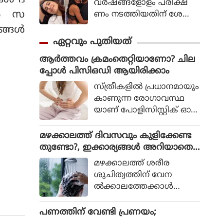
വര്‍ഷങ്ങളോളം പരീക്ഷ
ാൻ സ
ണം നടത്തിയതിന് ശേഷം
ഈ ചെറിയ ദൈനംദിന പ
ങ്ങൾ
രിശീലനങ്ങള്‍ ജീവിത
ഏറ്റവും പുതിയത്
ത്തിന്റെ ഭാഗമായി
ആർത്തവം ക്രമംതെറ്റിയാണോ? ചില
മാറിയിരിക്കുന്നുവെന്ന്
പ്പോൾ പിസിഒഡി ആയിരിക്കാം
സാമന്ത പറയുന്നു, ഇ
പ്പോള്‍ 21 ദിവസത്തേക്ക്
സ്ത്രീകളിൽ പ്രധാനമായും
അവ പ
കാണുന്ന രോഗാവസ്ഥ
രീക്ഷിച്ചുനോക്കാന്‍ അവര്‍
യാണ് പോളിസിസ്റ്റിക് ഓവ
മറ്റുള്ളവരെ
റി സിൻഡ്രോം അഥവാ
പ്രോത്സാഹിപ്പിക്കുന്നു.
പിസിഒഡി. ഹോർമോൺ
മഴക്കാലത്ത് ദിവസവും കുളിക്കേണ്ട
വ്യതിയാനമാണ് പ്രധാന
തുണ്ടോ?, ഇക്കാര്യങ്ങൾ അറിയാതെ
മായും പിസിഒഡിയിലേക്ക്
പോകരുത്
മഴക്കാലത്ത് ശരീര
നയിക്കുന്നത്. അണ്ഡാശ
ശുചിത്വത്തിന് വേന
യത്തിൽ ചെറിയ വളർച്ചക
ല്‍ക്കാലത്തേക്കാള്‍
ൾ രൂപപ്പെടുന്ന അവസ്ഥ
കൂടുതല്‍ പ്രാധാന്യ
യാണിത്. ദൈനംദിന
മുണ്ടെന്നാണ് ആരോഗ്യ
പണത്തിന് വേണ്ടി പ്രണയം;
ജീവിതത്തിൽ പിസിഒഡി