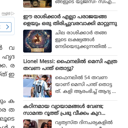
ങ്ങളുടെ യുജിസി- സിഎ
സ്‌ഐആര്‍ നെറ്റ് പരീക്ഷ
കള്‍ നടന്നത്.
ഈ രാശിക്കാര്‍ എല്ലാ പരാജയങ്ങ
ളെയും ഒരു തിരിച്ചുവരവാക്കി മാറ്റുന്നു
ചില രാശിക്കാര്‍ തങ്ങ
ളുടെ ലക്ഷ്യങ്ങള്‍
നേടിയെടുക്കുന്നതില്‍ അ
സർ വ
ചഞ്ചലരും സ്ഥിരോത്സാഹ
 ഹൃദ
മുള്ളവരുമാണെന്ന് പറയ
Lionel Messi: ഫൈനലിൽ മെസി എത്ര
്ക. ര
പ്പെടുന്നു. എത്ര പരാജയ
തവണ പന്ത് തൊട്ടു?
്ത് ഇ
ങ്ങള്‍ നേരിട്ടാലും അവര്‍
ഫൈനലിൽ 54 തവണ
തങ്ങളുടെ സ്വപ്നങ്ങള്‍
യാണ് മെസി പന്ത് തൊട്ട
സാക്ഷാത്കരിക്കാന്‍ ശ്ര
ത്. കളി ആരംഭിച്ച് ആദ്യ 1
മിച്ചുകൊണ്ടിരിക്കും.
5 മിനിറ്റിൽ മെസിക്ക് ഒരു ട
ും ക
ച്ച് മാത്രം
കഠിനമായ വ്യായാമങ്ങള്‍ വേണ്ട;
വരെ ത
സാമന്ത റൂത്ത് പ്രഭു വീക്കം കുറ
ൊലൂടെ
യ്ക്കുന്നതിനുള്ള ഏഴ് പ്രഭാത ശീലങ്ങ
വ്യത്യസ്ത ദിനചര്യകളില്‍
ള്‍ പങ്കുവയ്ക്കുന്നു
ുകൾ ദ