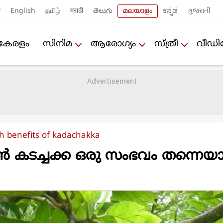
ी
English
தமிழ்
मराठी
తెలుగు
മലയാളം
ಕನ್ನಡ
ગુજરાતી
കേരളം
സിനിമ
ആരോഗ്യം
സ്ത്രീ
വീഡ
h benefits of kadachakka
ൻ കടച്ചക്ക ഒരു സംഭവം തന്നെയ