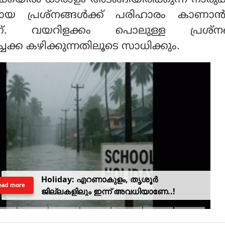
യ പ്രശ്നങ്ങൾക്ക് പരിഹാരം കാണ
താണ്. വയറിളക്കം പൊലുള്ള പ്രശ്ന
്ചക്ക കഴിക്കുന്നതിലൂടെ സാധിക്കും.
Holiday: എറണാകുളം, തൃശൂർ
ead more
ജില്ലകളിലും ഇന്ന് അവധിയാണേ..!