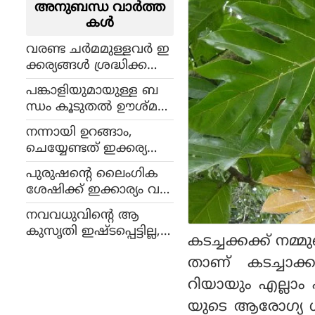
അനുബന്ധ വാര്‍ത്ത
കള്‍
വരണ്ട ചർമമുള്ളവർ ഇ
ക്കര്യങ്ങൾ ശ്രദ്ധിക്കണം
!
പങ്കാളിയുമായുള്ള ബ
ന്ധം കൂടുതൽ ഊശ്മള
മാക്കാം, ഇക്കാര്യങ്ങൾ
നന്നായി ഉറങ്ങാം,
ശ്രദ്ധിച്ചാൽ മതി
ചെയ്യേണ്ടത് ഇക്കര്യങ്ങ
ൾ !
പുരുഷന്റെ ലൈംഗിക
ശേഷിക്ക് ഇക്കാര്യം വള
രെ പ്രധാനമാണ് !
നവവധുവിന്റെ ആ
കുസൃതി ഇഷ്ടപ്പെട്ടില്ല,
കടച്ചക്കക്ക് നമ
വിവാഹവേദിയിൽ വച്ച്
താണ് കടച്ചാക
നവവരൻ വധുവിന്റെ
മുഖത്തടിച്ചു !
റിയായും എല്ലാം 
യുടെ ആരോഗ്യ ഗ