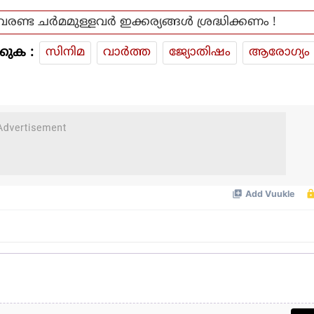
വരണ്ട ചർമമുള്ളവർ ഇക്കര്യങ്ങൾ ശ്രദ്ധിക്കണം !
കുക :
സിനിമ
വാര്‍ത്ത
ജ്യോതിഷം
ആരോഗ്യം