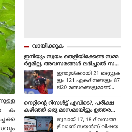
വായിക്കുക
ഇനിയും സ്വയം തെളിയിക്കേണ്ട സമ്മ
ർദ്ദമില്ല, അവസരങ്ങൾ ലഭിച്ചാൽ സ
ന്തോഷം അത്രമാത്രം : ഭുവനേശ്വർ
ഇന്ത്യയ്ക്കായി 21 ടെസ്റ്റുക
കുമാർ
ളും 121 ഏകദിനങ്ങളും 87
ടി20 മത്സരങ്ങളുമാണ്
ഭുവനേശ്വര്‍ കുമാര്‍ ക
ണുള്ള
ളിച്ചിട്ടുള്ളത്.
നെറ്റിൻ്റെ റിസൾട്ട് എവിടെ?, പരീക്ഷ
കെ ക
കഴിഞ്ഞ് ഒരു മാസമായിട്ടും ഉത്തര
സൂചിക പോലുമില്ല, ആശങ്കയിൽ
്ചക്ക
ജൂലായ് 17, 18 ദിവസങ്ങ
വിദ്യാർഥികൾ
ളിലാണ് സയന്‍സ് വിഷയ
സവും