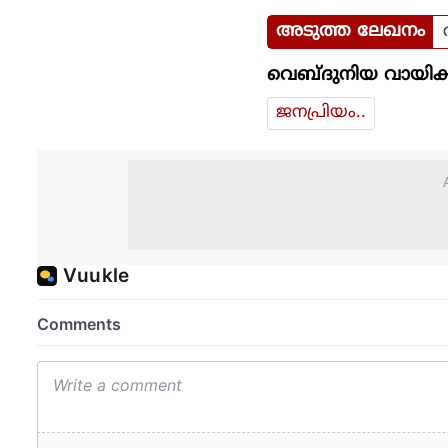
അടുത്ത ലേഖനം
വെബ്ദുനിയ വായിക്
ജനപ്രിയം..