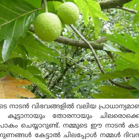
്മുടെ നാടൻ വിഭവങ്ങളിൽ വലിയ പ്രാധാന്യമാ
്ക കൂട്ടാനായും തോരനായും ചിലരൊക്
പാകം ചെയ്യാറുണ്ട്. നമ്മുടെ ഈ നാടൻ കടച
ുണങ്ങൾ കേട്ടാൽ ചിലപ്പോൾ നമ്മൾ ദിവ