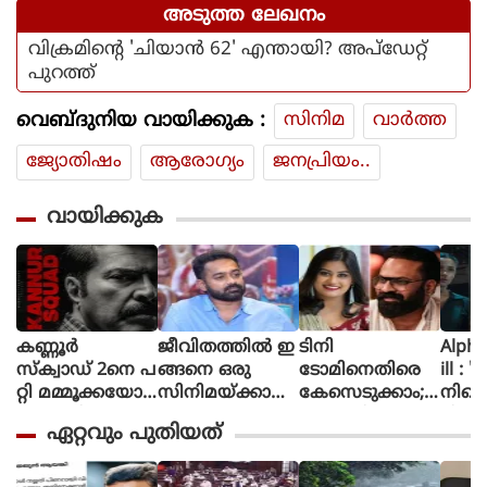
അടുത്ത ലേഖനം
വിക്രമിന്റെ 'ചിയാന്‍ 62' എന്തായി? അപ്‌ഡേറ്റ്
പുറത്ത്
വെബ്ദുനിയ വായിക്കുക :
സിനിമ
വാര്‍ത്ത
ജ്യോതിഷം
ആരോഗ്യം
ജനപ്രിയം..
വായിക്കുക
കണ്ണൂർ
ജീവിതത്തിൽ ഇ
ടിനി
Alpha The First
സ്ക്വാഡ് 2നെ പ
ങ്ങനെ ഒരു
ടോമിനെതിരെ
ill : 
റ്റി മമ്മൂക്കയോട്
സിനിമയ്ക്കായി
കേസെടുക്കാം;
നിന്റ
പറഞ്ഞിട്ടുണ്ട്, വ
പ
അൻസിബയുടെ
മിഷന
ഏറ്റവും പുതിയത്
രും.. സമയ
ണി
പരാതിയിൽ
ആക്ഷ
മെടുക്കും :
യെടുത്തിട്ടില്ല,
കോടതി നിർ
ത്തി
റോണി ഡേവിഡ്
ടിക്കി ടാക്കയെ
ദേശം
യായ