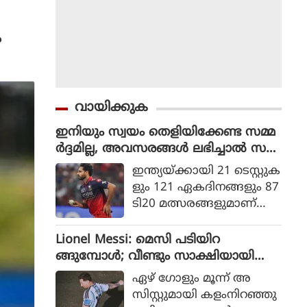
ക
വായിക്കുക
ഇനിയും സ്വയം തെളിയിക്കേണ്ട സമ്മ
ർദ്ദമില്ല, അവസരങ്ങൾ ലഭിച്ചാൽ സ
ന്തോഷം അത്രമാത്രം : ഭുവനേശ്വർ
ഇന്ത്യയ്ക്കായി 21 ടെസ്റ്റുക
കുമാർ
ളും 121 ഏകദിനങ്ങളും 87
ടി20 മത്സരങ്ങളുമാണ്
ഭുവനേശ്വര്‍ കുമാര്‍ ക
ളിച്ചിട്ടുള്ളത്.
Lionel Messi: മെസി പടിയിറ
ങ്ങുമ്പോൾ; വീണ്ടും സാക്ഷിയായി
മെറ്റ്‌ലൈഫ്
ഏഴ് ഗോളും മൂന്ന് അ
സിസ്റ്റുമായി കളംനിറഞ്ഞു