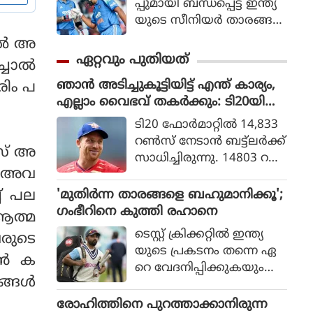
പ്പുമായി ബന്ധപ്പെട്ട് ഇന്ത്യ
യുടെ സീനിയര്‍ താരങ്ങ
ളായ രോഹിത് ശര്‍മ
ല്‍ അ
യുടെയും വിരാട്
ഏറ്റവും പുതിയത്
ചാല്‍
കോലിയുടെയും ഭാവിയെ
ഞാൻ അടിച്ചുകൂട്ടിയിട്ട് എന്ത് കാര്യം,
രിം പ
സംബന്ധിച്ചുള്ള ചര്‍ച്ചകള്‍
എല്ലാം വൈഭവ് തകർക്കും: ടി20യിൽ
കൊഴുക്കുന്നതിനിടെ വിഷ
റെക്കോർഡ് നേട്ടത്തിന് പിന്നാലെ പ്ര
യത്തില്‍ പ്രതികരണ
ടി20 ഫോര്‍മാറ്റില്‍ 14,833
വചനവുമായി ജോസ് ബട്ട്‌ലർ
വുമായി മുന്‍ ഇന്ത്യന്‍
റണ്‍സ് നേടാന്‍ ബട്ട്ലര്‍ക്ക്
യസ് അ
താരം മുഹമ്മദ് കൈഫ്.
സാധിച്ചിരുന്നു. 14803 റ
്‍ അവ
ണ്‍സ് ഫോര്‍മാറ്റില്‍ സ്വന്ത
മാക്കിയിട്ടുള്ള
'മുതിർന്ന താരങ്ങളെ ബഹുമാനിക്കൂ';
ച് പല
വെസ്റ്റിന്‍ഡീസിന്റെ
ഗംഭീറിനെ കുത്തി രഹാനെ
 ആത്മ
കിറോണ്‍
ടെസ്റ്റ് ക്രിക്കറ്റിൽ ഇന്ത്യ
രുടെ
പൊള്ളാര്‍ഡിനെയാണ് ബ
യുടെ പ്രകടനം തന്നെ ഏ
ട്ട്ലര്‍ മറികടന്നത്.
ന്‍ ക
റെ വേദനിപ്പിക്കുകയും
ങ്ങള്‍
നിരാശപ്പെടുത്തുകയും
ചെയ്യുന്നതായി അജിങ്ക്യ ര
രോഹിത്തിനെ പുറത്താക്കാനിരുന്ന