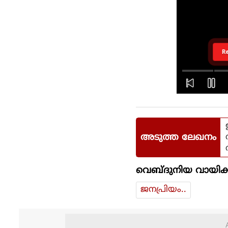
R
അടുത്ത ലേഖനം
വെബ്ദുനിയ വായിക്
ജനപ്രിയം..