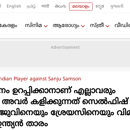
ी
English
தமிழ்
मराठी
తెలుగు
മലയാളം
ಕನ್ನಡ
ગુજરાતી
കേരളം
സിനിമ
ആരോഗ്യം
സ്ത്രീ
വീഡ
ndian Player against Sanju Samson
നം ഉറപ്പിക്കാനാണ് എല്ലാവരും
, അവര്‍ കളിക്കുന്നത് സെല്‍ഫിഷ്
; സഞ്ജുവിനെയും ശ്രേയസിനെയും വി
 ഇന്ത്യന്‍ താരം