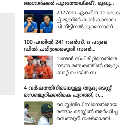
ഹാനെ. രാജ്യാന്തര ക്രിക്ക
അഗാർക്കർ പുറത്തേയ്ക്ക്?, മുഖ്യ
റ്റിൽ നിന്ന് വിരമിച്ച ശേഷ
സെലക്ടറായി മുൻ ഇന്ത്യൻ താരം എ
2027ലെ ഏകദിന ലോകക
മുള്ള ആദ്യ പോഡ്
ത്തുന്നു?
പ്പ് മുന്നില്‍ കണ്ട് കാലാവ
കാസ്റ്റിലാണ് താരത്തിന്റെ
ധി നീട്ടിനല്‍കുമെന്നാണ് പ്ര
പ്രതികരണം. മുതിർന്ന
തീക്ഷിച്ചിരുന്നതെങ്കിലും
താരങ്ങളുടെ അഭാവം ഇ
അഗാര്‍ക്കര്‍ക്ക് പകര
100 പന്തിൽ 241 റൺസ്, ദ ഹണ്ട്ര
ന്ത്യയുടെ ടെസ്റ്റ് ക്രിക്കറ്റ് പ്ര
ക്കാരനെ ബിസിസിഐ
ഡിൽ ചരിത്രമെഴുതി സൺ
കടനത്തെ സാരമായി
ആലോചിക്കുന്നതായാണ്
റൈസേഴ്സ് ലീഡ്സ്, ലണ്ടൻ
ബാധിച്ചിട്ടുണ്ടെന്നും ര
ലണ്ടന്‍ സ്പിരിറ്റിനെതിരെ
പുറത്തുവരുന്ന വിവരങ്ങ
സ്പിരിറ്റിനെ തകർത്തത് 37 റൺസിന്
ഹാനെ പറഞ്ഞു.
നടന്ന മത്സരത്തില്‍ ആദ്യം
ള്‍.
ബാറ്റ് ചെയ്ത സ
ണ്‍റൈസേഴ്‌സ് ലീഡ്‌സ് 2
വിക്കറ്റ് നഷ്ടത്തില്‍ 241 റ
4 വർഷത്തിനിടെയുള്ള ആദ്യ ടെസ്റ്റ്
ണ്‍സാണ് അടിച്ചെടുത്ത
സെഞ്ചുറിക്കരികെ പുറത്ത്, റ
ത്. മറുപടി ബാറ്റിങ്ങിനിറ
ണ്ണൗട്ടിൽ നിരാശനായി മടങ്ങി ബാബർ
വെസ്റ്റിന്‍ഡീസിനെതിരായ
ങ്ങിയ ലണ്ടന്‍ സ്പിരിറ്റിന്
അസം
രണ്ടാം ടെസ്റ്റില്‍ അര്‍ഹിച്ച
204 റണ്‍സെടുക്കാനെ ക
സെഞ്ചുറി നഷ്ടമാക്കി
ഴിഞ്ഞുള്ളു.
പാകിസ്ഥാന്‍ നായകന്‍