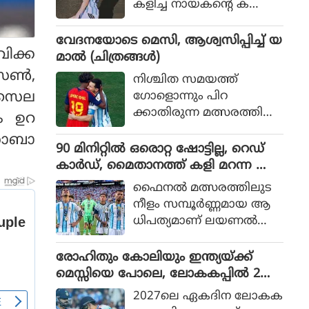
കളിച്ച നായകന്റെ ക
രുത്തിൽ അർജന്റീനയ്ക്ക്
36 വർഷങ്ങൾക്കു ശേഷം
വേദനയോടെ മെസി, ആശ്വസിപ്പിച്ച് യ
വിക്ക
വിശ്വകിരീടം
മാൽ (ചിത്രങ്ങൾ)
ണ്‍,
നിശ്ചിത സമയത്ത്
ം സെല
ഗോളൊന്നും പിറ
ക്കാതിരുന്ന മത്സരത്തിൽ
ം ഉറ
അധിക സമയത്താണ്
 സാബാ
സ്‌പെയിൻ ഗോൾ നേടിയ
90 മിനിറ്റിൽ ഒരൊറ്റ ഷോട്ടില്ല, റെഡ്
ത്
കാർഡ്, മൈതാനത്ത് കളി മറന്ന അർ
ജൻ്റീന, സ്പെയിനിന് മാത്രം അർഹത
ഫൈനല്‍ മത്സരത്തിലുട
പ്പെട്ട കിരീടം
നീളം സമ്പൂര്‍ണ്ണമായ ആ
ധിപത്യമാണ് ലയണല്‍
മെസ്സിയുടെ അര്‍ജന്റീന
യുടെ മുകളില്‍ സ്‌പെയിന്‍
രോഹിതും കോലിയും ഇന്ത്യയ്ക്ക്
ചെലുത്തിയത്.
മെസ്സിയെ പോലെ, ലോകകപ്പിൽ 2
പേരും കളിക്കണമെന്ന് മുഹമ്മദ്
2027ലെ ഏകദിന ലോകക
കൈഫ്