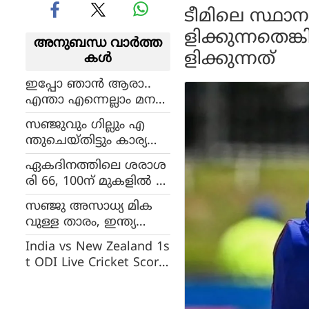
ടീമിലെ സ്ഥാന
ളിക്കുന്നതെങ്
അനുബന്ധ വാര്‍ത്ത
ളിക്കുന്നത്
കള്‍
ഇപ്പോ ഞാൻ ആരാ..
എന്താ എന്നെല്ലാം മന
സിലായി കാണുമല്ലോ?
സഞ്ജുവും ഗില്ലും എ
മരണമാസ് പ്രകടന
ന്തുചെയ്തിട്ടും കാര്യ
വുമായി ഉമ്രാൻ മാലിക്
മില്ല, രോഹിതും
ഏകദിനത്തിലെ ശരാശ
രാഹുലും എത്തുമ്പോൾ
രി 66, 100ന് മുകളിൽ പ്ര
പിന്നെയും പടിക്ക് പുറ
ഹരശേഷി എങ്കിലും
ത്ത്
സഞ്ജു അസാധ്യ മിക
ടീമിൽ സ്ഥാനമുറപ്പല്ല!
വുള്ള താരം, ഇന്ത്യ
യ്ക്കായി എല്ലാ ഫോർ
India vs New Zealand 1s
മാറ്റിലും കളിച്ചു കാണ
t ODI Live Cricket Score:
ണമെന്ന് ആഗ്രഹം : ആ
ആളിക്കത്തി ശ്രേയസും
ർ അശ്വിൻ
ധവാനും, ന്യൂസില