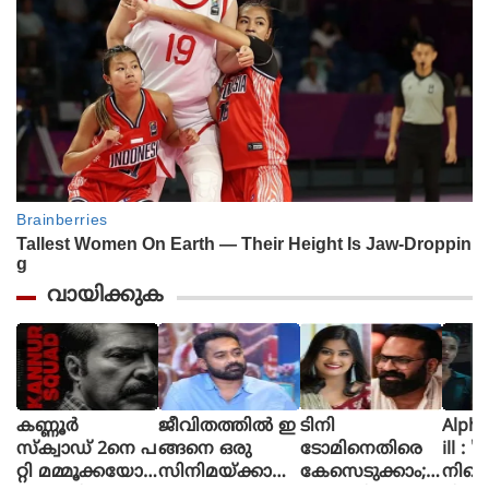
വായിക്കുക
കണ്ണൂർ
ജീവിതത്തിൽ ഇ
ടിനി
Alpha The First
സ്ക്വാഡ് 2നെ പ
ങ്ങനെ ഒരു
ടോമിനെതിരെ
ill : 
റ്റി മമ്മൂക്കയോട്
സിനിമയ്ക്കായി
കേസെടുക്കാം;
നിന്റ