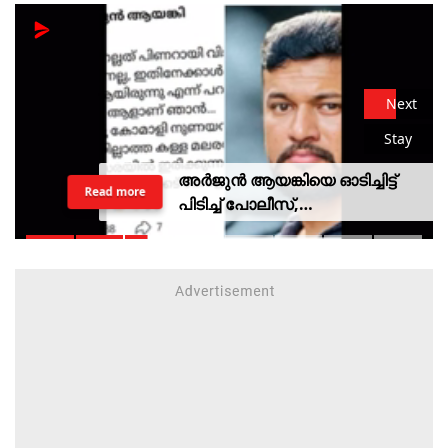
Next
Stay
അർജുൻ ആയങ്കിയെ ഓടിച്ചിട്ട്
Read more
പിടിച്ച് പോലീസ്,
സ്റ്റേഷനിലെത്തി പത്രവായന,
കടലിൽ കാണാതായവരെ
കിട്ടിയോ എന്ന് പരിഹാസം