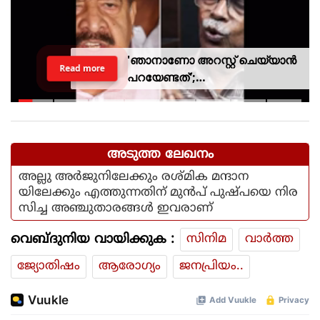
'ഞാനാണോ അറസ്റ്റ് ചെയ്യാൻ
Read more
പറയേണ്ടത്';
ടി.ജി.മോഹൻദാസിനെതിരായ
നടപടിയിൽ ആഭ്യന്തര മന്ത്രി
അടുത്ത ലേഖനം
അല്ലു അര്‍ജുനിലേക്കും രശ്മിക മന്ദാന
യിലേക്കും എത്തുന്നതിന് മുന്‍പ് പുഷ്പയെ നിര
സിച്ച അഞ്ചുതാരങ്ങള്‍ ഇവരാണ്
വെബ്ദുനിയ വായിക്കുക :
സിനിമ
വാര്‍ത്ത
ജ്യോതിഷം
ആരോഗ്യം
ജനപ്രിയം..