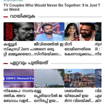
വായിക്കുക
കണ്ണൂർ
ജീവിതത്തിൽ ഇ
ടിനി
Alpha The First
സ്ക്വാഡ് 2നെ പ
ങ്ങനെ ഒരു
ടോമിനെതിരെ
ill : 
റ്റി മമ്മൂക്കയോട്
സിനിമയ്ക്കായി
കേസെടുക്കാം;
നിന്റ
പറഞ്ഞിട്ടുണ്ട്, വ
പ
അൻസിബയുടെ
മിഷന
ഏറ്റവും പുതിയത്
രും.. സമയ
ണി
പരാതിയിൽ
ആക്ഷ
മെടുക്കും :
യെടുത്തിട്ടില്ല,
കോടതി നിർ
ത്തി
റോണി ഡേവിഡ്
ടിക്കി ടാക്കയെ
ദേശം
യായ
പറ്റി ആസിഫ്
ആല്‍
അലി
പുറത്
നിക്ഷേപ- സാമ്പ
മുല്ല
ശബരിമല
വിമാ
ത്തിക അവ
പ്പെരിയാറില്‍ ജ
യിലേക്ക് ഉയ
എമര്
ബോധം വളർ
ലനിരപ്പ് ഉയ
ര്‍ന്ന വിലയ്ക്ക്
ക്‌സിറ