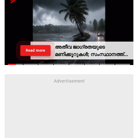
അതീവ ജാഗ്രതയുടെ
Read more
മണിക്കൂറുകൾ; സംസ്ഥാനത്ത്
റെഡ് അലർട്ട്, ശക്തമായ
കാറ്റിനും സാധ്യത