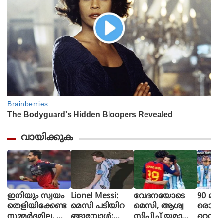
വായിക്കുക
ഇനിയും സ്വയം
Lionel Messi:
വേദനയോടെ
90 മി
തെളിയിക്കേണ്ട
മെസി പടിയിറ
മെസി, ആശ്വ
രൊറ്റ 
സമ്മർദ്ദമില്ല, അ
ങ്ങുമ്പോൾ;
സിപ്പിച്ച് യമാൽ
റെഡ്