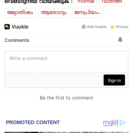
വെബ്ദുനിയ വായിക്കുക :
സിനിമ
വാര്‍ത്ത
ജ്യോതിഷം
ആരോഗ്യം
ജനപ്രിയം..