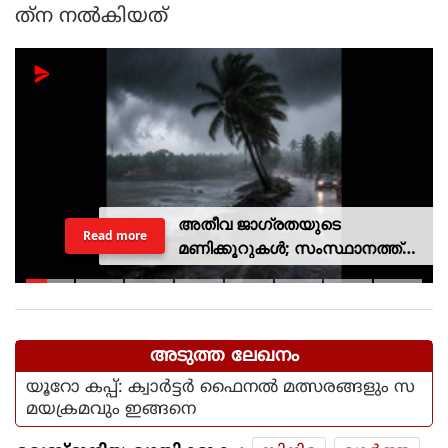
ത്‌ന നല്‍കിയത്
അതീവ ജാഗ്രതയുടെ
Read more
മണിക്കൂറുകൾ; സംസ്ഥാനത്ത്
റെഡ് അലർട്ട്, ശക്തമായ
കാറ്റിനും സാധ്യത
അടുത്ത ലേഖനം
യൂറോ കപ്പ്: ക്വാര്‍ട്ടര്‍ ഫൈനല്‍ മത്സരങ്ങളും സ
മയക്രമവും ഇങ്ങനെ