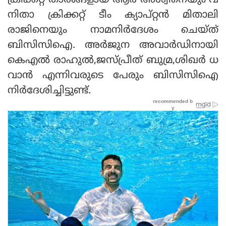
ക്രിക്കറ്റ് താരങ്ങളായ ആർ അശ്വിനെയും വ
നിതാ ക്രിക്കറ്റ് ടീം ക്യാപ്‌റ്റൻ മിതാലി
രാജിനെയും നാമനിർദേശം ചെയ്‌ത്
ബിസിസിഐ. അർജുന അവാർഡിനായി
കെഎൽ രാഹുൽ,ജസ്‌പ്രീത് ബു‌മ്ര,ശിഖർ ധ
വാൻ എന്നിവരുടെ പേരും ബിസിസിഐ
നിർദേശിച്ചിട്ടുണ്ട്.