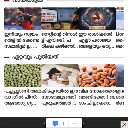
വായിക്കുക
ഇനിയും സ്വയം
നെറ്റിൻ്റെ റിസൾ
ഈ രാശിക്കാര്‍
Lione
തെളിയിക്കേണ്ട
ട്ട് എവിടെ?, പ
എല്ലാ പരാജയ
ഫൈ
സമ്മർദ്ദമില്ല, അ
രീക്ഷ കഴിഞ്ഞ്
ങ്ങളെയും ഒരു
മെസി
വസരങ്ങൾ ല
ഒരു മാസ
തിരിച്ചുവര
ണ പന്
ഏറ്റവും പുതിയത്
ഭിച്ചാൽ സ
മായിട്ടും ഉത്തര
വാക്കി മാറ്റുന്നു
ന്തോഷം അത്ര
സൂചിക
മാത്രം : ഭുവ
പോലുമില്ല, ആ
നേശ്വർ കുമാർ
ശങ്കയിൽ
വിദ്യാർഥികൾ
പച്ചപ്പട്ടാണി അഥ
കിടപ്പറയിൽ ഈ
വില നോക്കാതെ
ഇന്ത
വാ ഗ്രീൻ പീസ്;
സ്വാഭവമുണ്ടോ?
വാങ്ങിക്കോ ! ബ
ശ്വ
ആരോഗ്യ ഗുണ
പുരുഷൻമാർ ശ്ര
ദാം ചില്ലറക്കാര
ര്‍ബ
ങ്ങൾ ചില്ലറയല്ല
ദ്ധിക്കുക
നല്ല
ളും 
ലിക്
രിലാണ
ഓങ്കോ