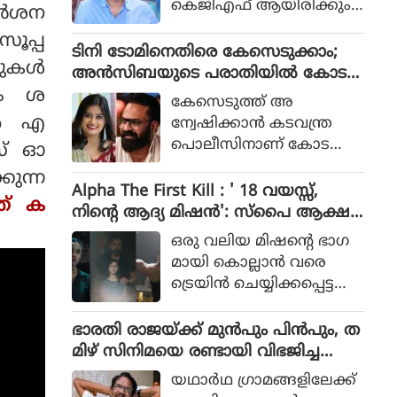
കെജിഎഫ് ആയിരിക്കും
ര്‍ശന
പോലീസ് സംഘത്തിന്റെ ക
ടിക്കിടാക്കയെന്ന ആസിഫ്
ഥയായിരുന്നു 2023ല്‍ പുറ
സൂപ്പ
അലിയുടെ തുറന്നുപറയ
ടിനി ടോമിനെതിരെ കേസെടുക്കാം;
ത്തിറങ്ങിയ സിനിമ പറ
ുകള്‍
ലും ഒപ്പം വി എസ്
അൻസിബയുടെ പരാതിയിൽ കോട
ഞ്ഞത്.
രോഹിത്- ആസിഫ് അലി
നും ശ
തി നിർദേശം
കേസെടുത്ത് അ
കൂട്ടുക്കെട്ടിലുള്ള വിശ്വാസ
്‍ എ
ന്വേഷിക്കാൻ കടവന്ത്ര
വും സിനിമയ്ക്ക് വലിയ
പൊലീസിനാണ് കോട
‌സ് ഓ
ഹൈപ്പ് നല്‍കിയിട്ടുണ്ട്.
തിയുടെ നിർദേശം
കുന്ന
Alpha The First Kill : ' 18 വയസ്സ്,
ത് ക
നിന്റെ ആദ്യ മിഷന്‍': സ്‌പൈ ആക്ഷ
ന്‍ ചിത്രത്തില്‍ നായികയായി ആലിയ,
ഒരു വലിയ മിഷന്റെ ഭാഗ
ആല്‍ഫ ടീസര്‍ പുറത്ത്
മായി കൊല്ലാന്‍ വരെ
ട്രെയിന്‍ ചെയ്യിക്കപ്പെട്ട
പെണ്‍കുട്ടിയായാണ് ആ
ലിയ സിനിമയിലെത്തുന്ന
ഭാരതി രാജയ്ക്ക് മുൻപും പിൻപും, ത
ത്.
മിഴ് സിനിമയെ രണ്ടായി വിഭജിച്ച
സംവിധായകൻ, ഭാരതി രാജ വിട പറ
യഥാര്‍ഥ ഗ്രാമങ്ങളിലേക്ക്
യുമ്പോൾ