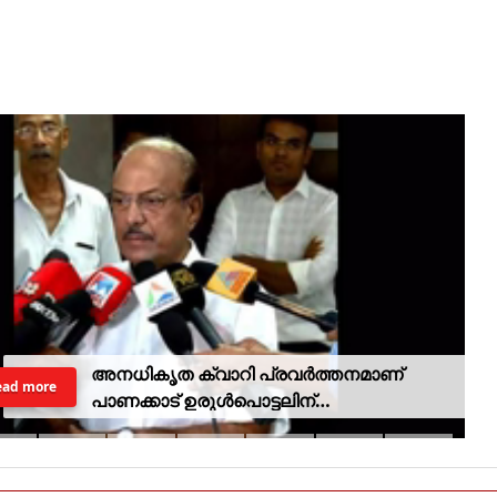
അനധികൃത ക്വാറി പ്രവര്‍ത്തനമാണ്
ead more
പാണക്കാട് ഉരുള്‍പൊട്ടലിന്
കാരണമായതെന്ന് മന്ത്രി പികെ
കുഞ്ഞാലിക്കുട്ടി