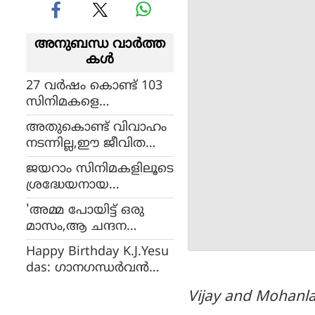
അനുബന്ധ വാര്‍ത്ത
കള്‍
27 വര്‍ഷം കൊണ്ട് 103
സിനിമകളെ
ചെയ്തിട്ടുള്ളൂ,
അതുകൊണ്ട് വിവാഹം
കുഞ്ചാക്കോ ബോബ
നടന്നില്ല,ഈ ജീവിത
നെ പിന്നിലാക്കാന്‍
ത്തില്‍ ഹാപ്പിയാണ്, ല
ഷൈന്‍ ടോം ചാക്കോ,
ജയറാം സിനിമകളിലൂടെ
ക്ഷ്മി ഗോപാലസ്വാമി പ
വേഗത്തില്‍ 100 ചിത്ര
ശ്രദ്ധേയനായ
റയുന്നു
ങ്ങളുമായി നടന്‍
സംവിധായകന്‍; വിനു
'അമ്മ പോയിട്ട് ഒരു
അന്തരിച്ചു
മാസം,ആ ചന്ദന
തിരിയുടെ മണം ഇ
Happy Birthday K.J.Yesu
പ്പോഴും തങ്ങി
das: ഗാനഗന്ധര്‍വന്‍
നില്‍ക്കുന്നു,ഹൃദയവേദ
യേശുദാസ് 84ന്റെ നിറ
ന തോന്നുന്ന നിമിഷം,
Vijay and Mohanla
വില്‍
വീഡിയോയുമായി താര