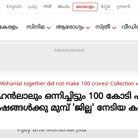
ी
English
தமிழ்
मराठी
తెలుగు
മലയാളം
ಕನ್ನಡ
ગુજરાતી
കേരളം
സിനിമ
ആരോഗ്യം
സ്ത്രീ
വീഡ
 Mohanlal together did not make 100 crores! Collection 
‍ലാലും ഒന്നിച്ചിട്ടും 100 കോടി 
ര്‍ഷങ്ങള്‍ക്കു മുമ്പ് 'ജില്ല' നേടിയ 