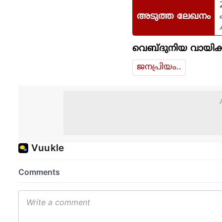
അടുത്ത ലേഖനം
വെബ്ദുനിയ വായിക്
ജനപ്രിയം..