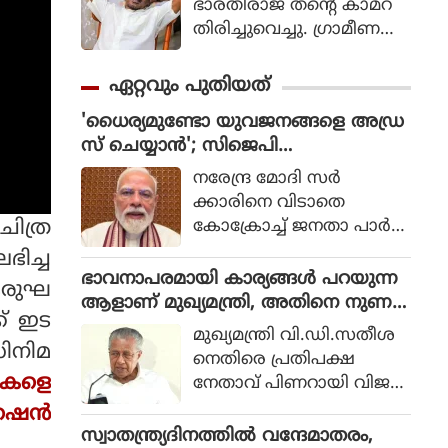
ഭാരതിരാജ തന്റെ കാമറ
തിരിച്ചുവെച്ചു. ഗ്രാമീണ
ജീവിതം അതിന്റെ പച്ച
യായ തലത്തില്‍ ആ
ഏറ്റവും പുതിയത്
വിഷ്‌കരിച്ചുകൊണ്ടാണ്
'ധൈര്യമുണ്ടോ യുവജനങ്ങളെ അഡ്ര
ഭാരതിരാജ വിപ്ലവം
സ് ചെയ്യാൻ'; സിജെപി
തീര്‍ത്തത്.
വെല്ലുവിളിയിൽ വിറച്ച് മോദി സർ
നരേന്ദ്ര മോദി സർ
ക്കാർ
ക്കാരിനെ വിടാതെ
 ചിത്ര
കോക്രോച്ച് ജനതാ പാർട്ടി.
സ്വാതന്ത്ര്യ ദിനത്തിൽ
ലഭിച്ച
നാട്ടിലെ യുവാക്കളെ അ
ഭാവനാപരമായി കാര്യങ്ങൾ പറയുന്ന
 ഒരുഘ
ഡ്രസ് ചെയ്യാൻ സിജെപി
ആളാണ് മുഖ്യമന്ത്രി, അതിനെ നുണ
ക് ഇട
മോദിയെ ക്ഷണിച്ചു.
എന്നും വിളിക്കാം: പിണറായി വിജയൻ
മുഖ്യമന്ത്രി വി.ഡി.സതീശ
യുവാക്കളെ ബാധിക്കുന്ന
ിനിമ
നെതിരെ പ്രതിപക്ഷ
വിഷയങ്ങളെ കുറിച്ച്
മകളെ
നേതാവ് പിണറായി വിജയ
മോദി സംസാരിക്കണ
ൻ. ഭാവനാപരമായി കാര്യ
ഷൈന്‍
മെന്നാണ് ആവശ്യം.
ങ്ങൾ പറയുന്ന ആളാണ്
സ്വാതന്ത്ര്യദിനത്തിൽ വന്ദേമാതരം,