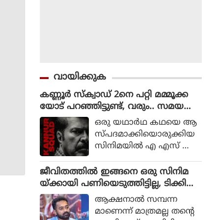
വായിക്കുക
കണ്ണൂർ സ്ക്വാഡ് 2നെ പറ്റി മമ്മൂക്ക
യോട് പറഞ്ഞിട്ടുണ്ട്, വരും.. സമയ
മെടുക്കും : റോണി ഡേവിഡ്
ഒരു യഥാര്‍ഥ കഥയെ ആ
സ്പദമാക്കിയൊരുക്കിയ
സിനിമയില്‍ എ എസ് ഐ
ജോര്‍ജ് മാര്‍ട്ടിന്‍ എന്ന ക
ഥാപാത്രമായാണ് മമ്മൂട്ടി
ജീവിതത്തിൽ ഇങ്ങനെ ഒരു സിനിമ
എത്തിയത്. ഒരു കുറ്റ
യ്ക്കായി പണിയെടുത്തിട്ടില്ല, ടിക്കി
വാളിയെ പിടികൂടാനായി ഉ
ടാക്കയെ പറ്റി ആസിഫ് അലി
ആക്ഷനാല്‍ സമ്പന്ന
ത്തരേന്ത്യന്‍ സംസ്ഥാനങ്ങ
മാണെന്ന് മാത്രമല്ല തന്റെ
ളിലേക്ക് യാത്ര തിരിക്കുന്ന