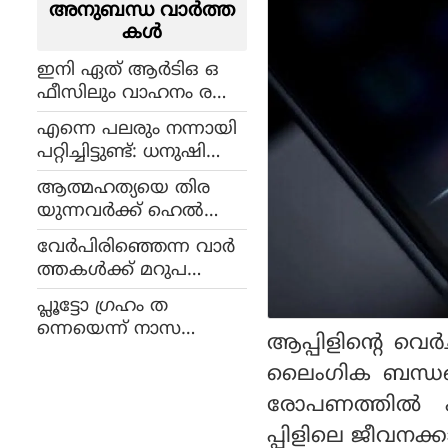
അനുബന്ധ വാര്‍ത്ത
കള്‍
ഇനി ഏത് ആർടിഒ ഒ
ഫീസിലും വാഹനം ര
ജിസ്റ്റർ ചെയ്യാം
എന്നെ പലരും നന്നായി
പറ്റിച്ചിട്ടുണ്ട്: ധനുഷിന്റെ
വക്കുകൾ തമിഴകത്ത്
ആത്മഹത്യയെ തിര
പുകയുന്നു !
യുന്നവർക്ക് ഹെ‌ൽ
പ്‌ലൈനുമായി ആമ
വേർപിരിഞ്ഞെന്ന വാർ
സോൺ !
ത്തകൾക്ക് മറുപ
ടിയോ?; വിശാലിന് ജന്മ
പ്ലൂട്ടോ ഗ്രഹം ത
ദിനാശംസകൾ നേർന്ന്
ന്നെയെന്ന് നാസ
അനിഷ
ആപ്പിളിന്റെ വെ
മേധാവി !
ലൈംഗിക ബന്ധങ്
രോപണത്തിൽ പു
പ്പിളിലെ ജീവന