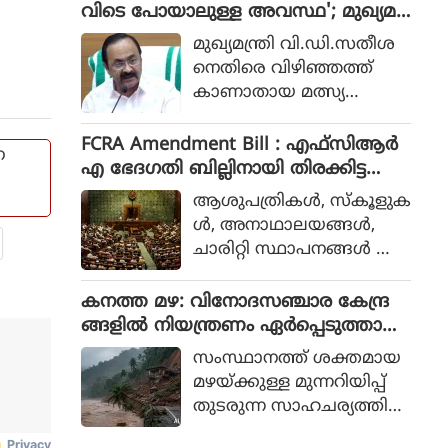
കോണ്‍ഗ്രസ് ആരോപിച്ചു.
വിടെ പോയാലുള്ള അവസ്ഥ'; മുഖ്യമ
ഡിയിലെടുത്തത്.
ന്ത്രിയുടെ പരാമർശം വിവാദത്തിൽ,
മുഖ്യമന്ത്രി വി.ഡി.സതീശ
മാപ്പ് പറയണമെന്ന് ആവശ്യം
നെതിരെ വിഴിഞ്ഞത്ത്
കാണാതായ മത്സ്യ
ത്തൊഴിലാളി ജോണിന്റെ
മകൾ. വാർത്താസമ്മേളന
FCRA Amendment Bill : എഫ്സിആർ
ന
ത്തിൽ തീരദേശ മേഖല
എ ഭേദഗതി ബില്ലിനായി തിരക്കിട്ട
യിലെ മനുഷ്യരെ അപ
നീക്കങ്ങൾ, ബിൽ നാളെയോ മറ്റ
ആശുപത്രികള്‍, സ്‌കൂളുക
മാനിക്കുന്ന വിധം മുഖ്യമ
ന്നാളോ കൊണ്ടുവന്നേക്കും
ള്‍, അനാഥാലയങ്ങള്‍,
ന്ത്രി സംസാരിച്ചതാണ്
ചാരിറ്റി സ്ഥാപനങ്ങള്‍ എ
വിവാദത്തിനു കാരണ
ന്നിവ ക്രൈസ്തവ സഭക
മായിരിക്കുന്നത്.
ള്‍ നടത്തുന്നത് വിദേശഫ
കനത്ത മഴ: വിനോദസഞ്ചാര കേന്ദ്ര
ണ്ടുകളില്‍ നിന്നാണ്. സ
ങ്ങളില്‍ നിയന്ത്രണം ഏര്‍പ്പെടുത്താന്‍
ര്‍ക്കാരിനെ വിമര്‍ശിക്കുന്ന
നിര്‍ദേശം നല്‍കി സംസ്ഥാന ദുരന്ത
സംസ്ഥാനത്ത് ശക്തമായ
സംഘടനകളെ ലക്ഷ്യ
നിവാരണ അതോറിറ്റി
മഴയ്ക്കുള്ള മുന്നറിയിപ്പ്
മാക്കി സര്‍ക്കാര്‍ നിയമം
തുടരുന്ന സാഹചര്യത്തില്‍
ദുരുപയോഗം
വിനോദസഞ്ചാര വ
ചെയ്‌തേക്കാമെന്നും പ്ര