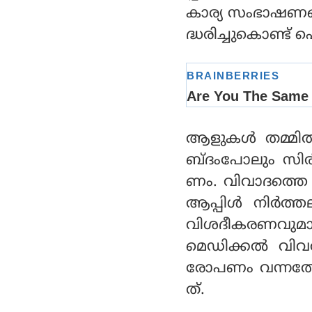
കാര്യ സംഭാഷണങ
ദ്ധരിച്ചുകൊണ്ട് 
ആളുകൾ തമ്മിൽ 
ബ്ദംപോലും സിര
ണം. വിവാദത്തെ 
ആപ്പിൾ നിർത്ത
വിശദീകരണവുമായി
മെഡിക്കൽ വിവര
രോപണം വന്നതോ
ത്.