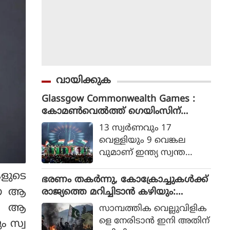
വായിക്കുക
Glassgow Commonwealth Games :
കോമൺവെൽത്ത് ഗെയിംസിന്
ഗ്ലാസ്ഗോയിൽ കൊടിയിറങ്ങി, മെഡ
13 സ്വര്‍ണവും 17
ൽ നേട്ടത്തിൽ ഇന്ത്യ നാലാമത്
വെള്ളിയും 9 വെങ്കല
വുമാണ് ഇന്ത്യ സ്വന്ത
മാക്കിയത്.
കളുടെ
ഭരണം തകര്‍ന്നു, കോക്രോച്ചുകള്‍ക്ക്
്ന ആ
രാജ്യത്തെ മറിച്ചിടാന്‍ കഴിയും:
പാകിസ്ഥാന്‍ ആഭ്യന്തര മന്ത്രി
ൾ. ആ
സാമ്പത്തിക വെല്ലുവിളിക
മൊഹ്സിന്‍ നഖ്വി
ളെ നേരിടാന്‍ ഇനി അതിന്
 സ്വ