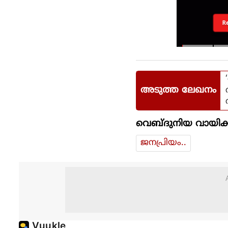
R
അടുത്ത ലേഖനം
വെബ്ദുനിയ വായിക്
ജനപ്രിയം..