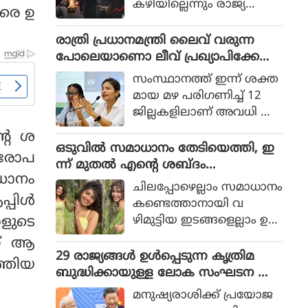
കഴിയില്ലെന്നും രാജ്യത്തെ
രെ ഉ
ആഭ്യന്തര മന്ത്രി
മൊഹ്സിന്‍ നഖ്വി
രാത്രി പ്രധാനമന്ത്രി ലൈവ് വരുന്ന
വ്യാഴാഴ്ച പറഞ്ഞു. കര
പോലെയാണൊ ലീവ് പ്രഖ്യാപിക്കേണ്ട
സേനാ മേധാവി ഫീല്‍ഡ്
ത്, എറണാകുളം ജില്ലാ കളക്ടർ
സംസ്ഥാനത്ത് ഇന്ന് ശക്ത
മാര്‍ഷല്‍ സയ്യിദ് അസിം
ക്കെതിരെ വിമർശനം
മായ മഴ പരിഗണിച്ച് 12
മുനീറിന്റെ അടുത്ത
ജില്ലകളിലാണ് അവധി പ്ര
യാളായി അറിയപ്പെടുന്ന ന
ഖ്യാപിച്ചത്.
റെ ശ
ഖ്വി പാകിസ്ഥാന്റെ
ഒടുവില്‍ സമാധാനം തേടിയെത്തി, ഇ
കോക്രോച്ചുകള്‍ ഒ
ആരോപ
ന്ന് മുതല്‍ എന്റെ ശബ്ദം
ന്നിച്ചാല്‍ രാജ്യത്തെ മ
ധാനം
തിരെഞ്ഞെടുക്കുന്നു, പോസ്റ്റുമായി
റിച്ചിടാന്‍ കഴിയുമെന്ന് പറ
ചിലപ്പോഴെല്ലാം സമാധാനം
അനുപമ പരമേശ്വരന്‍, ഒരു ബ്രെയ്ക്ക
്പിൾ
ഞ്ഞു.
കണ്ടെത്താനായി വ
പ്പ് മണക്കുന്നുവെന്ന് സോഷ്യല്‍
ഴിമുട്ടിയ ഇടങ്ങളെല്ലാം ഉ
കളുടെ
മീഡിയ
പേക്ഷിക്കേണ്ടതായി വ
ന് ആ
രും.
29 രാജ്യങ്ങള്‍ ഉള്‍പ്പെടുന്ന കൃത്രിമ
്തിയ
ബുദ്ധിക്കായുള്ള ലോക സംഘടന ആ
രംഭിച്ച് ചൈന; ഇന്ത്യ ഇല്ല
മനുഷ്യരാശിക്ക് പ്രയോജ