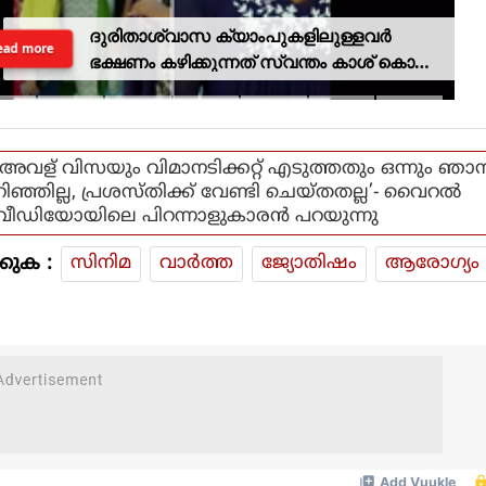
ദുരിതാശ്വാസ ക്യാംപുകളിലുള്ളവർ
ead more
ഭക്ഷണം കഴിക്കുന്നത് സ്വന്തം കാശ് കൊണ്ട്
വാങ്ങി; ദുരിതക്കയം
‘അവള് വിസയും വിമാനടിക്കറ്റ് എടുത്തതും ഒന്നും ഞാ
റിഞ്ഞില്ല, പ്രശസ്തിക്ക് വേണ്ടി ചെയ്തതല്ല’- വൈറൽ
വീഡിയോയിലെ പിറന്നാളുകാരൻ പറയുന്നു
കുക :
സിനിമ
വാര്‍ത്ത
ജ്യോതിഷം
ആരോഗ്യം