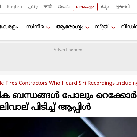
ी
English
தமிழ்
मराठी
తెలుగు
മലയാളം
ಕನ್ನಡ
ગુજરાતી
കേരളം
സിനിമ
ആരോഗ്യം
സ്ത്രീ
വീഡ
le Fires Contractors Who Heard Siri Recordings Includin
ിക ബന്ധങ്ങൾ പോലും റെക്കോർ
ുലിവാല് പിടിച്ച് ആപ്പിൾ