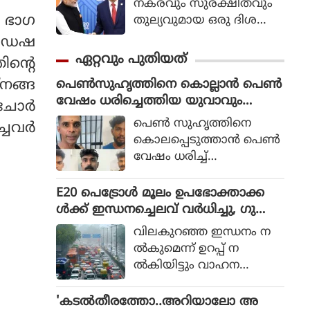
നകരവും സുരക്ഷിതവും
 ഭാഗ
തുല്യവുമായ ഒരു ദിശ
യില്‍ സാങ്കേതികവിദ്യ
്ഡേഷ
വികസിക്കുന്നുവെന്ന് ഉറ
ഏറ്റവും പുതിയത്
ന്റെ
പ്പാക്കുക എന്ന പ്രഖ്യാപിത
്നങ്ങ
പെൺസുഹൃത്തിനെ കൊല്ലാൻ പെൺ
ലക്ഷ്യത്തോടെയാണ് ഇ
വേഷം ധരിച്ചെത്തിയ യുവാവും
തിന്റെ ആരംഭം. ചടങ്ങില്‍
ി ചോർ
സുഹൃത്തുക്കളും അറസ്റ്റിൽ
യുഎന്‍ സെക്രട്ടറി ജനറല്‍
പെൺ സുഹൃത്തിനെ
ച്ചവർ
അന്റോണിയോ ഗുട്ടെറസ്
കൊലപ്പെടുത്താൻ പെൺ
പങ്കെടുത്തു.
വേഷം ധരിച്ച്
ഗുരുവായൂരിലെത്തിയ
യുവാവിനെയും ഇയാളുടെ
E20 പെട്രോള്‍ മൂലം ഉപഭോക്താക്ക
നാല് സുഹൃത്തുക്കളെയും
ള്‍ക്ക് ഇന്ധനച്ചെലവ് വര്‍ധിച്ചു, ഗുണം
പൊലീസ് പിടികൂടി. ഇ
ചെയ്തത് എത്തനോള്‍ ഉല്‍പാദക
വിലകുറഞ്ഞ ഇന്ധനം ന
ടുക്കി തൊടുപുഴ സ്വ
ര്‍ക്ക്: കോണ്‍ഗ്രസ്
ല്‍കുമെന്ന് ഉറപ്പ് ന
ദേശികളായ ബിനീഷ്,
ല്‍കിയിട്ടും വാഹന
സ്റ്റീഫൻ, ഷാഹിദ്, പ്രസാദ്,
മോടിക്കുന്നവര്‍ കൂടുതല്‍
ആദർശ് എന്നിവരെയാണ്
പണം നല്‍കുന്നുണ്ടെന്ന്
'കടൽതീരത്തോ..അറിയാലോ അ
പൊലീസ് കസ്റ്റ