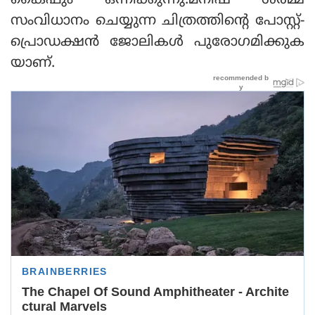
കൈഫും ഒന്നിക്കുന്നു.മനീഷ് ശര്‍മ്മ
സംവിധാനം ചെയ്യുന്ന ചിത്രത്തിന്റെ പോസ്റ്റ്-
പ്രൊഡക്ഷന്‍ ജോലികള്‍ പുരോഗമിക്കുക
യാണ്.