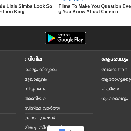
സിനിമ
ആരോഗ്യം
കാര്യം നിസ്സാരം
ലേഖനങ്ങള്‍
മുഖാമുഖം
ആരോഗ്യക്കുറി
നിരൂപണം
ചികിത്സ
അണിയറ
ഗൃഹവൈദ്യം
സിനിമാ വാര്‍ത്ത
കഥാപുരുഷന്‍
മികച്ച സിനിമകള്‍