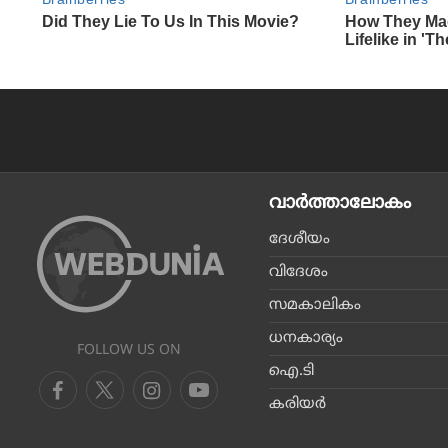
വാര്‍ത്താലോകം
ദേശീയം
വിദേശം
സമകാലികം
ധനകാര്യം
FOLLOW US ON
ഐ.ടി
കരിയര്‍