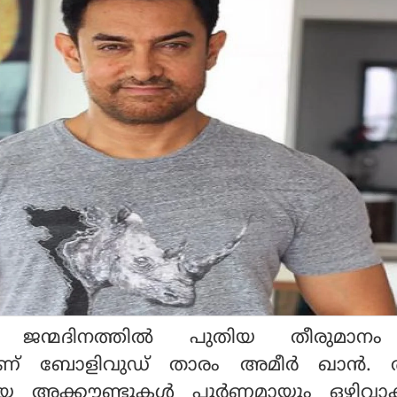
ാം ജന്മദിനത്തില്‍ പുതിയ തീരുമാ
യാണ് ബോളിവുഡ് താരം അമീര്‍ ഖാന്‍. ത
യ അക്കൗണ്ടുകള്‍ പൂര്‍ണമായും ഒഴിവാക