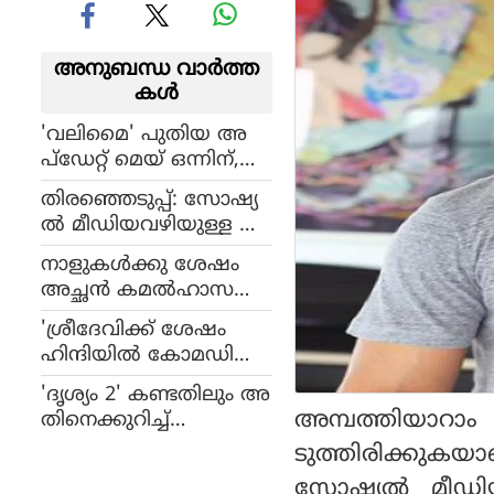
അനുബന്ധ വാര്‍ത്ത
കള്‍
'വലിമൈ' പുതിയ അ
പ്‌ഡേറ്റ് മെയ് ഒന്നിന്,
പുതിയ വിശേഷങ്ങ
തിരഞ്ഞെടുപ്പ്: സോഷ്യ
ളുമായി നിര്‍മ്മാതാവ്
ല്‍ മീഡിയവഴിയുള്ള അ
ബോണി കപൂര്‍
നധികൃത പരസ്യങ്ങ
നാളുകള്‍ക്കു ശേഷം
ള്‍ക്കെതിരെ നിരീക്ഷ
അച്ഛന്‍ കമല്‍ഹാസനെ
ണം തിരഞ്ഞെടുപ്പ് ക
നേരില്‍ കണ്ട് ശ്രുതി,
മ്മീഷന്‍ ശക്തമാക്കി
'ശ്രീദേവിക്ക് ശേഷം
ചിത്രങ്ങള്‍ സോഷ്യല്‍
ഹിന്ദിയില്‍ കോമഡി
മീഡിയയില്‍ ശ്രദ്ധ
ചെയ്യുന്ന ഒരേയൊരു ന
നേടുന്നു
'ദൃശ്യം 2' കണ്ടതിലും അ
ടി', വീണ്ടും സ്വയം പുക
അമ്പത്തിയാറ
തിനെക്കുറിച്ച്
ഴ്ത്തി കങ്കണ
സംസാരിച്ചതിലും സ
ടുത്തിരിക്കുക
ന്തോഷം', അശ്വിന് നന്ദി
സോഷ്യല്‍ മീഡി