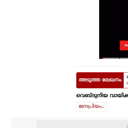
R
അടുത്ത ലേഖനം
വെബ്ദുനിയ വായിക്
ജനപ്രിയം..