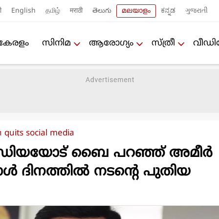
ी
English
தமிழ்
मराठी
తెలుగు
മലയാളം
ಕನ್ನಡ
ગુજરાતી
കേരളം
സിനിമ
ആരോഗ്യം
സ്ത്രീ
വീഡ
 quits social media
ീഡിയയോട് ബൈ പറഞ്ഞ് അമീര്‍
നാള്‍ ദിനത്തില്‍ നടന്റെ പുതിയ