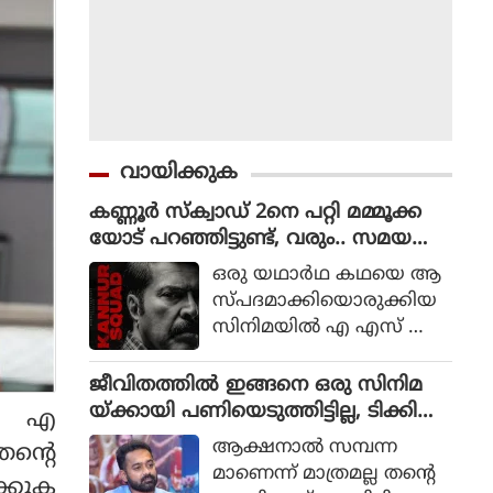
വായിക്കുക
കണ്ണൂർ സ്ക്വാഡ് 2നെ പറ്റി മമ്മൂക്ക
യോട് പറഞ്ഞിട്ടുണ്ട്, വരും.. സമയ
മെടുക്കും : റോണി ഡേവിഡ്
ഒരു യഥാര്‍ഥ കഥയെ ആ
സ്പദമാക്കിയൊരുക്കിയ
സിനിമയില്‍ എ എസ് ഐ
ജോര്‍ജ് മാര്‍ട്ടിന്‍ എന്ന ക
ഥാപാത്രമായാണ് മമ്മൂട്ടി
ജീവിതത്തിൽ ഇങ്ങനെ ഒരു സിനിമ
എത്തിയത്. ഒരു കുറ്റ
യ്ക്കായി പണിയെടുത്തിട്ടില്ല, ടിക്കി
നം എ
വാളിയെ പിടികൂടാനായി ഉ
ടാക്കയെ പറ്റി ആസിഫ് അലി
ആക്ഷനാല്‍ സമ്പന്ന
ന്റെ
ത്തരേന്ത്യന്‍ സംസ്ഥാനങ്ങ
മാണെന്ന് മാത്രമല്ല തന്റെ
്കുക
ളിലേക്ക് യാത്ര തിരിക്കുന്ന