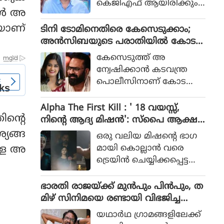
കെജിഎഫ് ആയിരിക്കും
പോലീസ് സംഘത്തിന്റെ ക
ള്‍ അ
ടിക്കിടാക്കയെന്ന ആസിഫ്
ഥയായിരുന്നു 2023ല്‍ പുറ
അലിയുടെ തുറന്നുപറയ
െയാണ്
ടിനി ടോമിനെതിരെ കേസെടുക്കാം;
ത്തിറങ്ങിയ സിനിമ പറ
ലും ഒപ്പം വി എസ്
അൻസിബയുടെ പരാതിയിൽ കോട
ഞ്ഞത്.
രോഹിത്- ആസിഫ് അലി
തി നിർദേശം
കേസെടുത്ത് അ
കൂട്ടുക്കെട്ടിലുള്ള വിശ്വാസ
ന്വേഷിക്കാൻ കടവന്ത്ര
വും സിനിമയ്ക്ക് വലിയ
പൊലീസിനാണ് കോട
ഹൈപ്പ് നല്‍കിയിട്ടുണ്ട്.
തിയുടെ നിർദേശം
Alpha The First Kill : ' 18 വയസ്സ്,
ിന്റെ
നിന്റെ ആദ്യ മിഷന്‍': സ്‌പൈ ആക്ഷ
ന്‍ ചിത്രത്തില്‍ നായികയായി ആലിയ,
യങ്ങ
ഒരു വലിയ മിഷന്റെ ഭാഗ
ആല്‍ഫ ടീസര്‍ പുറത്ത്
മായി കൊല്ലാന്‍ വരെ
ള്ള അ
ട്രെയിന്‍ ചെയ്യിക്കപ്പെട്ട
പെണ്‍കുട്ടിയായാണ് ആ
ലിയ സിനിമയിലെത്തുന്ന
ഭാരതി രാജയ്ക്ക് മുൻപും പിൻപും, ത
ത്.
മിഴ് സിനിമയെ രണ്ടായി വിഭജിച്ച
സംവിധായകൻ, ഭാരതി രാജ വിട പറ
യഥാര്‍ഥ ഗ്രാമങ്ങളിലേക്ക്
യുമ്പോൾ