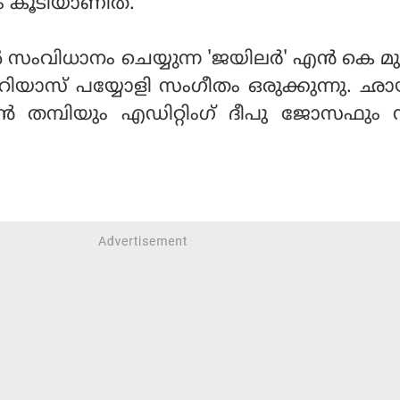
്രം കൂടിയാണിത്.
്‍ സംവിധാനം ചെയ്യുന്ന 'ജയിലര്‍' എന്‍ കെ മ
്നു. റിയാസ് പയ്യോളി സംഗീതം ഒരുക്കുന്നു. ഛാ
തമ്പിയും എഡിറ്റിംഗ് ദീപു ജോസഫും നിര