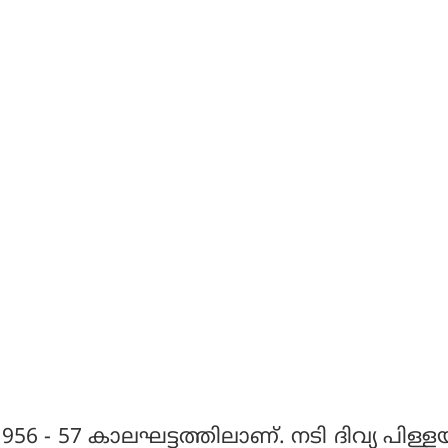
956 - 57 കാലഘട്ടത്തിലാണ്. നടി ദിവ്യ പിള്