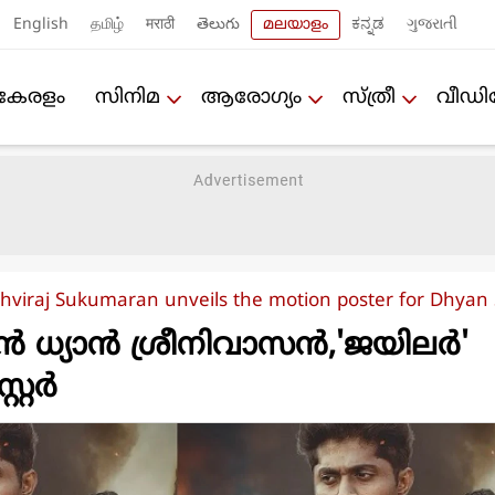
English
தமிழ்
मराठी
తెలుగు
മലയാളം
ಕನ್ನಡ
ગુજરાતી
കേരളം
സിനിമ
ആരോഗ്യം
സ്ത്രീ
വീഡ
rithviraj Sukumaran unveils the motion poster for Dhyan 
കാന്‍ ധ്യാന്‍ ശ്രീനിവാസന്‍,'ജയിലര്‍'
റര്‍