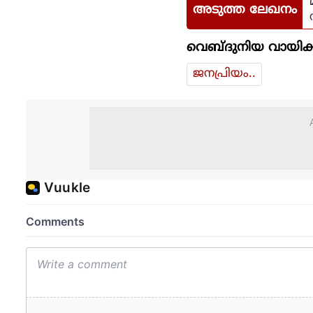
അടുത്ത ലേഖനം
വെബ്ദുനിയ വായിക്
ജനപ്രിയം..