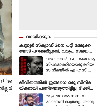
വായിക്കുക
കണ്ണൂർ സ്ക്വാഡ് 2നെ പറ്റി മമ്മൂക്ക
യോട് പറഞ്ഞിട്ടുണ്ട്, വരും.. സമയ
മെടുക്കും : റോണി ഡേവിഡ്
ഒരു യഥാര്‍ഥ കഥയെ ആ
സ്പദമാക്കിയൊരുക്കിയ
സിനിമയില്‍ എ എസ് ഐ
ജോര്‍ജ് മാര്‍ട്ടിന്‍ എന്ന ക
ണ് 'ജ
ഥാപാത്രമായാണ് മമ്മൂട്ടി
ജീവിതത്തിൽ ഇങ്ങനെ ഒരു സിനിമ
എത്തിയത്. ഒരു കുറ്റ
ല്ലര്‍
യ്ക്കായി പണിയെടുത്തിട്ടില്ല, ടിക്കി
വാളിയെ പിടികൂടാനായി ഉ
ടാക്കയെ പറ്റി ആസിഫ് അലി
ആക്ഷനാല്‍ സമ്പന്ന
ത്തരേന്ത്യന്‍ സംസ്ഥാനങ്ങ
മാണെന്ന് മാത്രമല്ല തന്റെ
ളിലേക്ക് യാത്ര തിരിക്കുന്ന