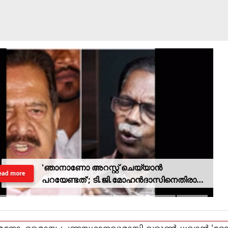
'ഞാനാണോ അറസ്റ്റ് ചെയ്യാൻ
ead more
പറയേണ്ടത്'; ടി.ജി.മോഹൻദാസിനെതിരായ
നടപടിയിൽ ആഭ്യന്തര മന്ത്രി