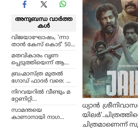
അനുബന്ധ വാര്‍ത്ത
കള്‍
വിജയാഘോഷം, 'ന്നാ
താന്‍ കേസ് കൊട്' 50
ദിവസത്തെ സക്‌സസ്
മതവികാരം വൃണ
സെലിബ്രേഷന്‍
പ്പെടുത്തിയെന്ന് ആ
രോപണം, ദേവി ശ്രീ പ്ര
ബ്രഹ്മാസ്ത്ര മുതൽ
സാദിനെതിരെ പോലീസ്
ഗോഡ് ഫാദർ വരെ: ഈ
കേസെടുത്തു
മാസത്തെ പ്രധാന ഒടിടി
നിറവയറിൽ വീണ്ടും മ
റിലീസുകൾ
റ്റേണിറ്റി
ധ്യാന്‍ ശ്രീനിവ
ഫോട്ടോഷൂട്ടുമായി
സാമന്തയെ
ബിപാഷ ബസു
യിലര്‍'.ചിത്രത്തിന
കാണാനായി നാഗ
ചിത്രമാണെന്ന് സൂ
ചൈതന്യ എത്തി?ഇരുവ
രും ആലിംഗനം