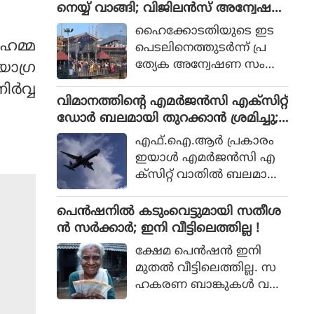
പുതിയ ഡാം നിര്‍മിക്കുക
നെയ്യ് വാങ്ങി; വിജിലന്‍സ് അന്വേഷ
ഭാഗമായി തൃശ്ശൂർ റൗണ്ട്
മാത്രമാണ് ശാശ്വത പ
ണത്തിന് ഹൈക്കോടതി ഉത്തരവ്
മാർക്കറ്റ്, ശക്തൻ മാർക്ക
ഹൈക്കോടതിയുടെ ഇട
രിഹാരമെന്നും മന്ത്രി പറ
ുഹമ്മ
റ്റ്, പൂങ്കുന്നം മാർക്കറ്റ്, ഒ
പെടലിനെത്തുടര്‍ന്ന് പ്ര
ഞ്ഞു. മുല്ലപ്പെരിയാറിലെ
ല്ലൂർ മാർക്കറ്റ്, അയ്യ
ത്യേക അന്വേഷണ സംഘ
യാഗ്ര
ജലനിരപ്പ് ഉയര്‍ത്തുമെന്ന
ന്തോൾ മാർക്കറ്റ്,
ങ്ങള്‍ (SIT) അ
്‍വ്വ
തമിഴ്നാട് ബജറ്റ് പ്രഖ്യാപന
കുര്യാച്ചിറ മാർക്കറ്റ് എ
ന്വേഷിക്കുന്ന മൂന്നാമത്തെ
വിമാനത്തിന്റെ എമര്‍ജന്‍സി എക്‌സിറ്റ്
ത്തോട് പ്രതികരിക്കുക
ന്നിവിടങ്ങളിലെ പ്രദേശ
ശബരിമല വിവാദമാണിത്.
ഡോര്‍ ബലമായി തുറക്കാന്‍ ശ്രമിച്ചു;
യായിരുന്നു മന്ത്രി.
വാസികളുമായി സംവാദം
മലയാളി പിടിയില്‍
എഫ്.ഐ.ആര്‍ പ്രകാരം
നടത്തി.
ഇയാള്‍ എമര്‍ജന്‍സി എ
ക്‌സിറ്റ് വാതില്‍ ബലമായി
തുറക്കാന്‍ ശ്രമിക്കുകയും
എമര്‍ജന്‍സി വിന്‍ഡോ
പെൻഷനിൽ കടുംവെട്ടുമായി സതീശ
പാനല്‍ തകര്‍ക്കുകയും
ൻ സർക്കാർ; ഇനി വീട്ടിലെത്തില്ല !
ചെയ്തു.
ക്ഷേമ പെൻഷൻ ഇനി
മുതൽ വീട്ടിലെത്തില്ല. സ
ഹകരണ ബാങ്കുകൾ വഴി
ക്ഷേമ പെൻഷൻ