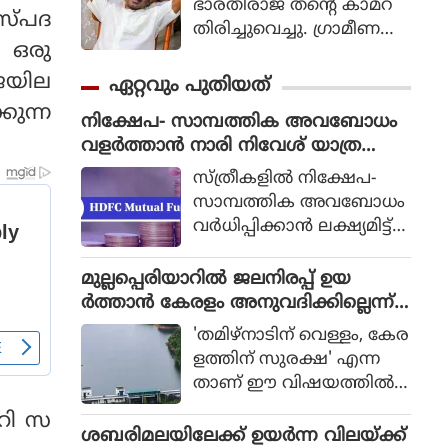
ഭാരതിരാജ തന്റെ കാമറ
സ്പദ
തിരിച്ചുവെച്ചു. ഗ്രാമീണ
ം ഒരു
ജീവിതം അതിന്റെ പച്ച
യായ തലത്തില്‍ ആ
 ജയില
ഏറ്റവും പുതിയത്
വിഷ്‌കരിച്ചുകൊണ്ടാണ്
കുന്ന
നിക്ഷേപ- സാമ്പത്തിക അവബോധം
ഭാരതിരാജ വിപ്ലവം
വളർത്താൻ നാരി നിവേശ് യാത്ര
തീര്‍ത്തത്.
സംഘടിപ്പിച്ചു
സ്ത്രീകളിൽ നിക്ഷേപ-
സാമ്പത്തിക അവബോധം
വർധിപ്പിക്കാൻ ലക്ഷ്യമിട്ട്
എച്ച്.ഡി.എഫ്.സി. മ്യൂച്വൽ
ഫണ്ട് നടത്തിയ നാരി
മുല്ലപ്പെരിയാറില്‍ ജലനിരപ്പ് ഉയ
നിവേശ് യാത്രയുടെ
ര്‍ത്താന്‍ കേരളം അനുവദിക്കില്ലെന്ന്
തൃശ്ശൂരിലെ പര്യടനം സ
മന്ത്രി മോന്‍സ് ജോസഫ്
'തമിഴ്നാടിന് വെള്ളം, കേര
മാപിച്ചു. ജൂൺ 26-ന്
ളത്തിന് സുരക്ഷ' എന്ന
ചെന്നൈയിൽ നിന്നും ആ
താണ് ഈ വിഷയത്തില്‍
രംഭിച്ച ഈ രാജ്യവ്യാപക
സംസ്ഥാന സര്‍ക്കാരിന്റെ
നിക്ഷേപക വിദ്യാഭ്യാസ-അ
ാറി സ
കൃത്യമായ നിലപാടെന്നും
ശബരിമലയിലേക്ക് ഉയര്‍ന്ന വിലയ്ക്ക്
വബോധ പരിപാടിയുടെ