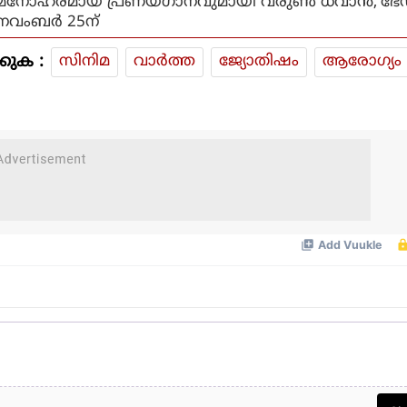
മനോഹരമായ പ്രണയഗാനവുമായി വരുണ്‍ ധവാന്‍,'ഭേ
നവംബര്‍ 25ന്
കുക :
സിനിമ
വാര്‍ത്ത
ജ്യോതിഷം
ആരോഗ്യം