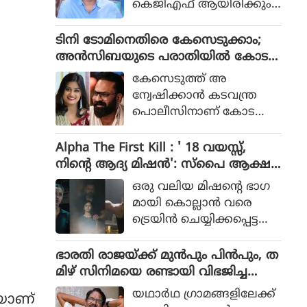
കെജിഎഫ് ആയിരിക്കും
പോലീസ് സംഘത്തിന്റെ ക
ടിക്കിടാക്കയെന്ന ആസിഫ്
ഥയായിരുന്നു 2023ല്‍ പുറ
അലിയുടെ തുറന്നുപറയ
ടിനി ടോമിനെതിരെ കേസെടുക്കാം;
ത്തിറങ്ങിയ സിനിമ പറ
ലും ഒപ്പം വി എസ്
അൻസിബയുടെ പരാതിയിൽ കോട
ഞ്ഞത്.
രോഹിത്- ആസിഫ് അലി
തി നിർദേശം
കേസെടുത്ത് അ
കൂട്ടുക്കെട്ടിലുള്ള വിശ്വാസ
ന്വേഷിക്കാൻ കടവന്ത്ര
വും സിനിമയ്ക്ക് വലിയ
പൊലീസിനാണ് കോട
ഹൈപ്പ് നല്‍കിയിട്ടുണ്ട്.
തിയുടെ നിർദേശം
Alpha The First Kill : ' 18 വയസ്സ്,
നിന്റെ ആദ്യ മിഷന്‍': സ്‌പൈ ആക്ഷ
ന്‍ ചിത്രത്തില്‍ നായികയായി ആലിയ,
ഒരു വലിയ മിഷന്റെ ഭാഗ
ആല്‍ഫ ടീസര്‍ പുറത്ത്
മായി കൊല്ലാന്‍ വരെ
ട്രെയിന്‍ ചെയ്യിക്കപ്പെട്ട
പെണ്‍കുട്ടിയായാണ് ആ
ലിയ സിനിമയിലെത്തുന്ന
ഭാരതി രാജയ്ക്ക് മുൻപും പിൻപും, ത
ത്.
മിഴ് സിനിമയെ രണ്ടായി വിഭജിച്ച
സംവിധായകൻ, ഭാരതി രാജ വിട പറ
യഥാര്‍ഥ ഗ്രാമങ്ങളിലേക്ക്
ളയാണ്
യുമ്പോൾ