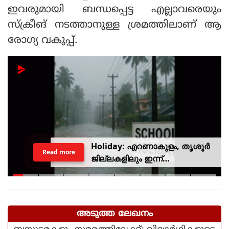
ഇവരുമായി ബന്ധപ്പെട്ട എല്ലാവരെയും
സ്‌ക്രീങ് നടത്താനുള്ള ശ്രമത്തിലാണ് ആ
രോഗ്യ വകുപ്പ്.
Holiday: എറണാകുളം, തൃശൂർ
Read more
ജില്ലകളിലും ഇന്ന്
അവധിയാണേ..!
അടുത്ത ലേഖനം