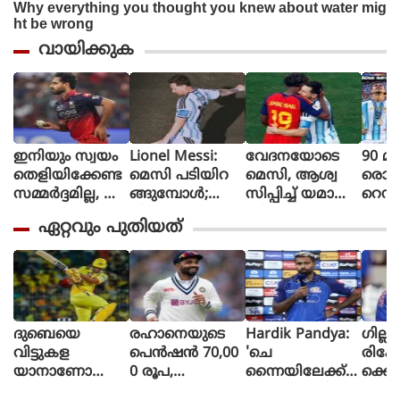
വായിക്കുക
ഇനിയും സ്വയം
Lionel Messi:
വേദനയോടെ
90 മി
തെളിയിക്കേണ്ട
മെസി പടിയിറ
മെസി, ആശ്വ
രൊറ്റ 
സമ്മർദ്ദമില്ല, അ
ങ്ങുമ്പോൾ;
സിപ്പിച്ച് യമാൽ
റെഡ്
വസരങ്ങൾ ല
വീണ്ടും
(ചിത്രങ്ങൾ)
മൈത
ഏറ്റവും പുതിയത്
ഭിച്ചാൽ സ
സാക്ഷിയായി
ളി മ
ന്തോഷം അത്ര
മെറ്റ്‌ലൈഫ്
ൻ്റീന,
മാത്രം : ഭുവ
സ്പെ
നേശ്വർ കുമാർ
മാത
പ്പെട്
ദുബെയെ
രഹാനെയുടെ
Hardik Pandya:
ഗില്ലി
വിട്ടുകള
പെൻഷൻ 70,00
'ചെ
രിക്ക
യാനാണോ
0 രൂപ,
ന്നൈയിലേക്ക്
ക്കെ
പ്ലാൻ?, അവൻ
കാംബ്ലിക്ക് അ
ഇല്ല'; ഹാർദിക്
ന്നാ