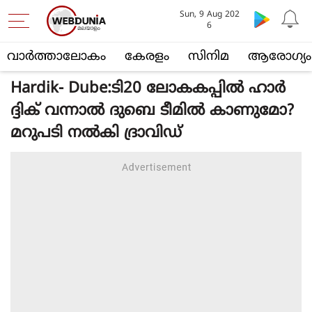
Sun, 9 Aug 202
6
വാര്‍ത്താലോകം
കേരളം
സിനിമ
ആരോഗ്യം
Hardik- Dube:ടി20 ലോകകപ്പിൽ ഹാർ
ദ്ദിക് വന്നാൽ ദുബെ ടീമിൽ കാണുമോ?
മറുപടി നൽകി ദ്രാവിഡ്