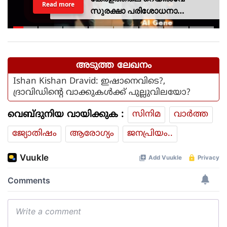
Read more
സുരക്ഷാ പരിശോധനാ
ദൗത്യമായ ഓപ്പറേഷന്‍
രക്ഷിതയില്‍ അറസ്റ്റിലായത് 33
പേര്‍
അടുത്ത ലേഖനം
Ishan Kishan Dravid: ഇഷാനെവിടെ?,
ദ്രാവിഡിന്റെ വാക്കുകള്‍ക്ക് പുല്ലുവിലയോ?
വെബ്ദുനിയ വായിക്കുക :
സിനിമ
വാര്‍ത്ത
ജ്യോതിഷം
ആരോഗ്യം
ജനപ്രിയം..