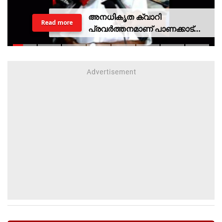
അനധികൃത ക്വാറി
Read more
പ്രവര്‍ത്തനമാണ് പാണക്കാട്
ഉരുള്‍പൊട്ടലിന്
കാരണമായതെന്ന് മന്ത്രി പികെ
കുഞ്ഞാലിക്കുട്ടി