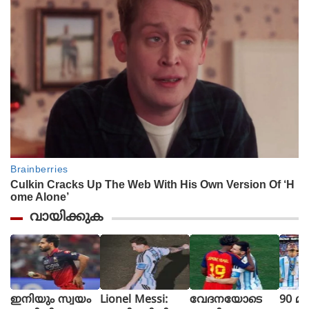
വായിക്കുക
ഇനിയും സ്വയം
Lionel Messi:
വേദനയോടെ
90 മി