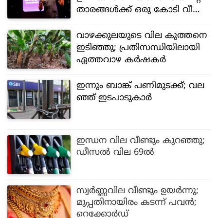
താരങ്ങൾക്ക് ഒരു കോടി വീതം:
വമ്പൻ പാരിതോഷികം പ്ര
ഖ്യാപിച്ച് ബൈജൂസ്
വാഴക്കുലയുടെ വില കുത്തനെ
ഇടിഞ്ഞു; പ്രതിസന്ധിയിലായി
ഏത്തവാഴ കർഷകർ
ഇന്നും ബാങ്ക് പണിമുടക്ക്; വല
ഞ്ഞ് ഇടപാടുകാർ
ഇന്ധന വില വീണ്ടും കുറഞ്ഞു;
ഡീസൽ വില 69ൽ
സ്വർണ്ണവില വീണ്ടും ഉയർന്നു;
മുപ്പതിനായിരം കടന്ന് പവൻ;
റെക്കോർഡ്