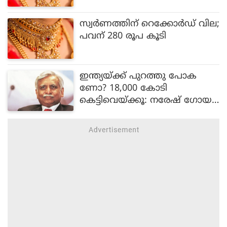
സ്വർണത്തിന് റെക്കോർഡ് വില;
പവന് 280 രൂപ കൂടി
ഇന്ത്യയ്ക്ക് പുറത്തു പോക
ണോ? 18,000 കോടി
കെട്ടിവെയ്ക്കൂ: നരേഷ് ഗോയ
ലിനോട് കോടതി