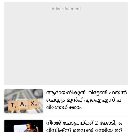
ആദായനികുതി റിട്ടേൺ ഫയൽ
ചെയ്യും മുൻപ് എഐഎസ് പ
രിശോധിക്കാം
നീരജ് ചോപ്രയ്‌ക്ക് 2 കോടി, ഒ
ളിമ്പിക്‌സ് മെഡൽ നേടിയ മറ്റ്