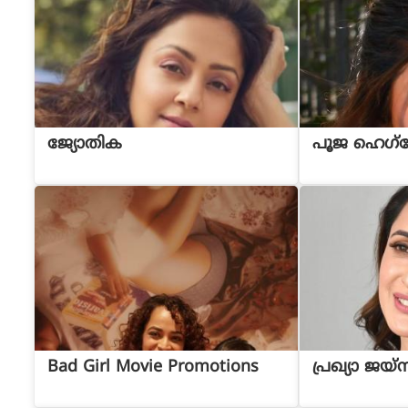
ജ്യോതിക
പൂജ ഹെഗ്
Bad Girl Movie Promotions
പ്രഖ്യാ ജയ്