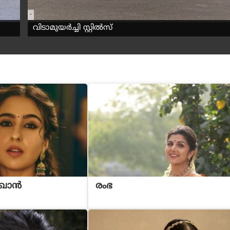
-
വിടാമുയർച്ചി സ്റ്റിൽസ്
 ഖാൻ
രംഭ