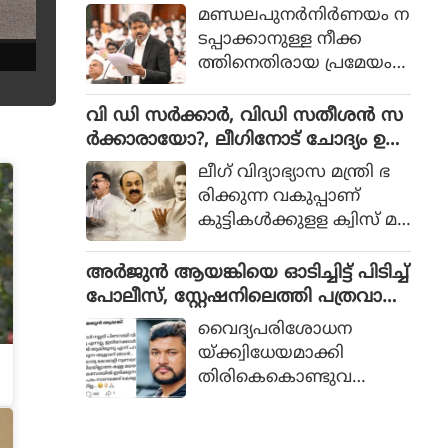
യ്യാറാക്കിയ പട്ടികയില്‍ 4
മിഴ്‌നാട്, മുഖ്യമന്ത്രി വിളിച്ച യോഗം
മണ്ഡലപുനര്‍നിര്‍ണയം ന
ബില്ലുകളാണുള്ളത്.
ഡിഎംകെ ബഹിഷ്കരിച്ചു
ടപ്പാക്കാനുള്ള നീക്ക
ത്തിനെതിരായ പ്രമേയം
നിയമസഭയില്‍
പാസാക്കാനൊരുങ്ങി ത
വി ഡി സർക്കാർ, വിഡി സതീശൻ സ
മിഴ്നാട്. മുഖ്യമന്ത്രി സി
ർക്കാരായോ?, ലീഗിനോട് ചോദ്യം ഉയ
ജോസഫ് വിജയുടെ
ർത്തി കെ ടി ജലീൽ
ലീഗ് വിദ്യാഭ്യാസ മന്ത്രി ഭ
നേതൃത്വത്തില്‍ സംസ്ഥാന
രിക്കുന്ന വകുപ്പാണ്
ത്തെ എം പിമാരുമായി ന
കുട്ടികള്‍ക്കുളള ക്വിസ് മ
ടന്ന കൂടിക്കാഴ്ചയ്ക്ക്
ല്‍സരത്തില്‍ സ്വാതന്ത്ര്യ
പിന്നാലെയാണ്
സമരത്തില്‍ ഏറ്റവും
അർജുൻ ആയങ്കിയെ ഓടിച്ചിട്ട് പിടിച്ച്
തീരുമാനം.
കൂടുതല്‍ ജയിലില്‍ കിട
പോലീസ്, സ്റ്റേഷനിലെത്തി പത്രവായ
ന്ന സ്വാതന്ത്ര്യസമര
ന, കടലിൽ കാണാതായവരെ
വൈദ്യപരിശോധന
സേനാനി 'സവര്‍ക്കര്‍' ആ
കിട്ടിയോ എന്ന് പരിഹാസം
യ്ക്ക്വിധേയമാക്കി
ണെന്ന തരത്തില്‍ ഉത്തരം
തിരികെകൊണ്ടുവ
കിട്ടുന്ന ചോദ്യം ചോദിപ്പിച്ച്
രുമ്പോഴായിരുന്നു വിമ
സവര്‍ക്കറെ വെള്ള
ര്‍ശനം. കേസില്‍ അറസ്റ്റ്
പൂശാന്‍ ശ്രമിച്ചത്?