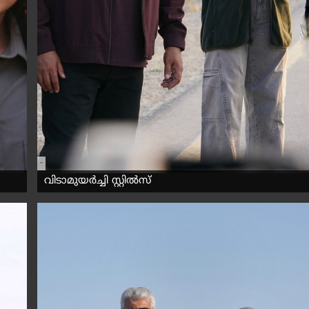
-
വിടാമുയർച്ചി സ്റ്റിൽസ്