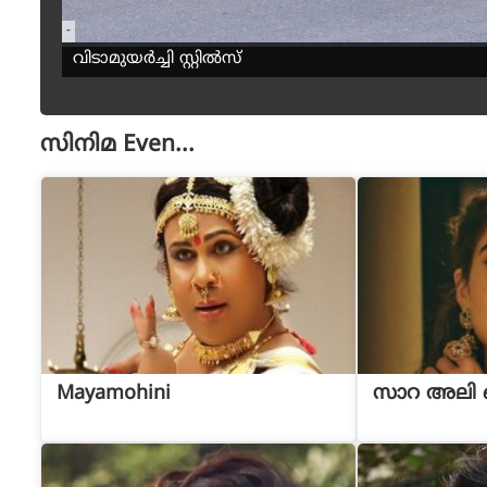
-
വിടാമുയർച്ചി സ്റ്റിൽസ്
സിനിമ
Even...
Mayamohini
സാറ അലി