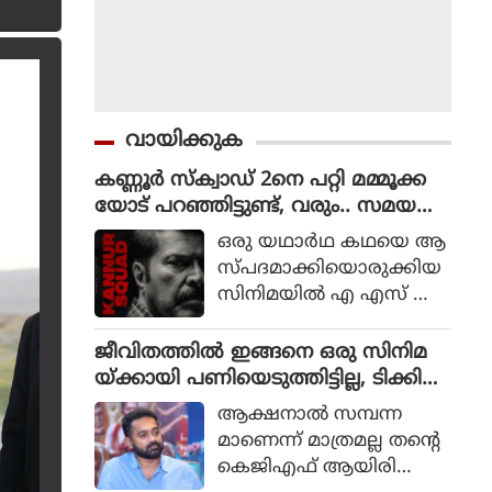
വായിക്കുക
കണ്ണൂർ സ്ക്വാഡ് 2നെ പറ്റി മമ്മൂക്ക
യോട് പറഞ്ഞിട്ടുണ്ട്, വരും.. സമയ
മെടുക്കും : റോണി ഡേവിഡ്
ഒരു യഥാര്‍ഥ കഥയെ ആ
സ്പദമാക്കിയൊരുക്കിയ
സിനിമയില്‍ എ എസ് ഐ
ജോര്‍ജ് മാര്‍ട്ടിന്‍ എന്ന ക
ഥാപാത്രമായാണ് മമ്മൂട്ടി
ജീവിതത്തിൽ ഇങ്ങനെ ഒരു സിനിമ
എത്തിയത്. ഒരു കുറ്റ
യ്ക്കായി പണിയെടുത്തിട്ടില്ല, ടിക്കി
വാളിയെ പിടികൂടാനായി
ടാക്കയെ പറ്റി ആസിഫ് അലി
ആക്ഷനാല്‍ സമ്പന്ന
ഉത്തരേന്ത്യന്‍ സംസ്ഥാന
മാണെന്ന് മാത്രമല്ല തന്റെ
ങ്ങളിലേക്ക് യാത്ര
കെജിഎഫ് ആയിരിക്കും
തിരിക്കുന്ന പോലീസ്