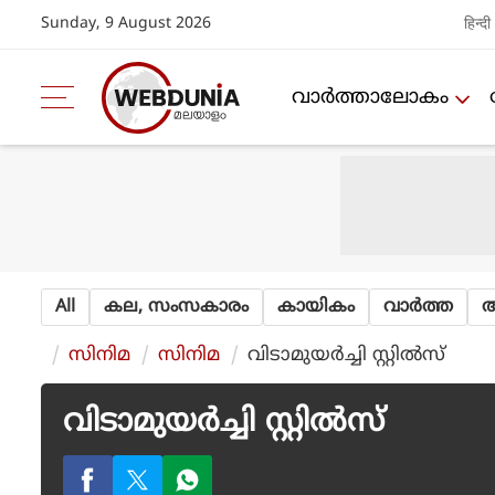
Sunday, 9 August 2026
हिन्दी
വാര്‍ത്താലോകം
All
കല, സംസകാരം
കായികം
വാര്‍ത്ത
ആ
സിനിമ
സിനിമ
വിടാമുയർച്ചി സ്റ്റിൽസ്
വിടാമുയർച്ചി സ്റ്റിൽസ്