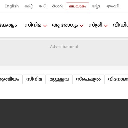
English
தமிழ்
मराठी
తెలుగు
മലയാളം
ಕನ್ನಡ
ગુજરાતી
കേരളം
സിനിമ
ആരോഗ്യം
സ്ത്രീ
വീഡ
ത്മീയം
സിനിമ
മറ്റുള്ളവ
സ്പെഷ്യല്‍
വിനോദസ