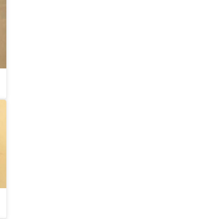
രേഖപ്പെടുത്തി നടപടിക്രമ
ങ്ങള്‍ പൂര്‍ത്തിയാക്കി എറ
ണാകുളത്തേക്ക്
കൊണ്ടുവരുമെന്നാണ്
വിവരം.