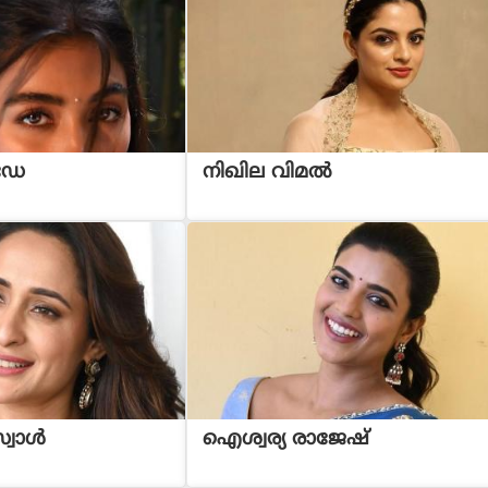
ഡേ
നിഖില വിമൽ
സ്വാൾ
ഐശ്വര്യ രാജേഷ്