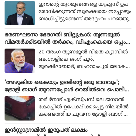
ഇറാന്റെ തുറമുഖങ്ങളെ യുഎസ് ഉപ
രോധിക്കുന്നത് സുരക്ഷയെ ഇപ്പോഴും
ബാധിച്ചിട്ടുണ്ടെന്ന് അദ്ദേഹം പറഞ്ഞു.
ഭരണഘടനാ ഭേദഗതി ബില്ലുകൾ: തൃണമൂൽ
വിമതർക്കിടയിൽ തർക്കം, ഡിഎംകെയെ ഒപ്പം
നിർത്താൻ നീക്കവുമായി ബിജെപി
20 അംഗ തൃണമൂല്‍ വിമത ക്യാമ്പില്‍
ബംഗാളിലെ ജംഗിപൂര്‍,
മുര്‍ഷിദാബാദ്, ബഹറാംപൂര്‍ ലോക
സഭാ മണ്ഡലങ്ങളെ പ്രതിനിധാനം
ചെയ്യുന്ന എംപിമാരായ ഖലീലുര്‍ റ
'അഴുകിയ കൈയും ഉടലിന്റെ ഒരു ഭാഗവും';
ഹ്‌മാന്‍, അബു താഹെര്‍ ഖാന്‍, യൂസ
ട്രോളി ബാഗ് തുറന്നപ്പോൾ റെയിൽവെ പൊലീസ്
ഫ് പത്താന്‍ എന്നിവര്‍ തുടര്‍ച്ചയായി
ഞെട്ടി
തമിഴ്‌നാട് എക്‌സ്പ്രസിലെ ജനറൽ
2 തവണയും എന്‍ഡിഎ യോഗത്തില്‍
കോച്ചിൽ ഉപേക്ഷിക്കപ്പെട്ട നിലയിൽ
നിന്ന് വിട്ടുനിന്നു.
കണ്ടെത്തിയ ചുവന്ന ട്രോളി ബാഗിൽ
നിന്ന് ശരീരഭാഗങ്ങൾ കണ്ടെത്തി. ആ
ഗ്ര കന്റോൺമെന്റ് റെയിൽവെ സ്റ്റേഷ
ഇന്‍സ്റ്റാഗ്രാമില്‍ ഇരുപത് ലക്ഷം