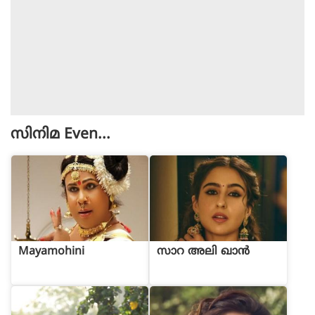
സിനിമ
Even...
Mayamohini
സാറ അലി ഖാൻ