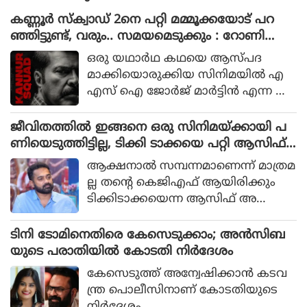
കണ്ണൂർ സ്ക്വാഡ് 2നെ പറ്റി മമ്മൂക്കയോട് പറ
ഞ്ഞിട്ടുണ്ട്, വരും.. സമയമെടുക്കും : റോണി
ഡേവിഡ്
ഒരു യഥാര്‍ഥ കഥയെ ആസ്പദ
മാക്കിയൊരുക്കിയ സിനിമയില്‍ എ
എസ് ഐ ജോര്‍ജ് മാര്‍ട്ടിന്‍ എന്ന ക
ഥാപാത്രമായാണ് മമ്മൂട്ടി എത്തിയത്.
ഒരു കുറ്റവാളിയെ പിടികൂടാനായി ഉ
ജീവിതത്തിൽ ഇങ്ങനെ ഒരു സിനിമയ്ക്കായി പ
ത്തരേന്ത്യന്‍ സംസ്ഥാനങ്ങളിലേക്ക്
ണിയെടുത്തിട്ടില്ല, ടിക്കി ടാക്കയെ പറ്റി ആസിഫ്
യാത്ര തിരിക്കുന്ന പോലീസ് സംഘ
അലി
ആക്ഷനാല്‍ സമ്പന്നമാണെന്ന് മാത്രമ
ത്തിന്റെ കഥയായിരുന്നു 2023ല്‍ പുറ
ല്ല തന്റെ കെജിഎഫ് ആയിരിക്കും
ത്തിറങ്ങിയ സിനിമ പറഞ്ഞത്.
ടിക്കിടാക്കയെന്ന ആസിഫ് അ
ലിയുടെ തുറന്നുപറയലും ഒപ്പം വി എ
സ് രോഹിത്- ആസിഫ് അലി
ടിനി ടോമിനെതിരെ കേസെടുക്കാം; അൻസിബ
കൂട്ടുക്കെട്ടിലുള്ള വിശ്വാസവും സിനിമ
യുടെ പരാതിയിൽ കോടതി നിർദേശം
യ്ക്ക് വലിയ ഹൈപ്പ് നല്‍കിയിട്ടുണ്ട്.
കേസെടുത്ത് അന്വേഷിക്കാൻ കടവ
ന്ത്ര പൊലീസിനാണ് കോടതിയുടെ