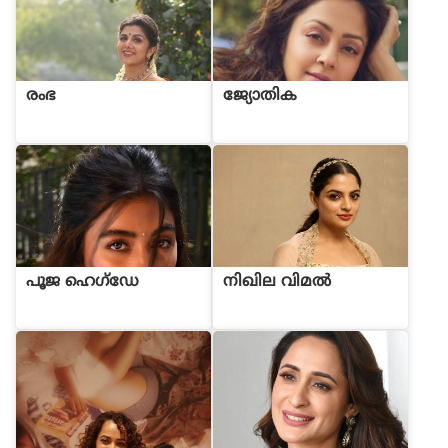
രംഭ
ജ്യോതിക
പൂജ ഹെഗ്ഡേ
നിഖില വിമൽ