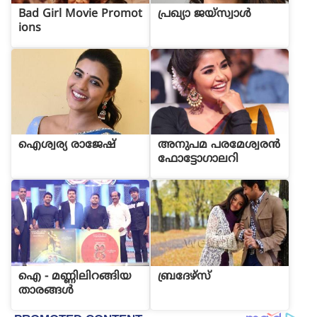
Bad Girl Movie Promot
പ്രഖ്യാ ജയ്സ്വാൾ
ions
ഐശ്വര്യ രാജേഷ്
അനുപമ പരമേശ്വരന്‍
ഫോട്ടോഗാലറി
ഐ - മണ്ണിലിറങ്ങിയ
ബ്രദേഴ്സ്
താരങ്ങള്‍