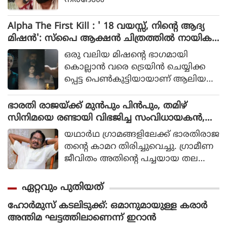
നിർദേശം
Alpha The First Kill : ' 18 വയസ്സ്, നിന്റെ ആദ്യ
മിഷന്‍': സ്‌പൈ ആക്ഷന്‍ ചിത്രത്തില്‍ നായിക
യായി ആലിയ, ആല്‍ഫ ടീസര്‍ പുറത്ത്
ഒരു വലിയ മിഷന്റെ ഭാഗമായി
കൊല്ലാന്‍ വരെ ട്രെയിന്‍ ചെയ്യിക്ക
പ്പെട്ട പെണ്‍കുട്ടിയായാണ് ആലിയ
സിനിമയിലെത്തുന്നത്.
ഭാരതി രാജയ്ക്ക് മുൻപും പിൻപും, തമിഴ്
സിനിമയെ രണ്ടായി വിഭജിച്ച സംവിധായകൻ,
ഭാരതി രാജ വിട പറയുമ്പോൾ
യഥാര്‍ഥ ഗ്രാമങ്ങളിലേക്ക് ഭാരതിരാജ
തന്റെ കാമറ തിരിച്ചുവെച്ചു. ഗ്രാമീണ
ജീവിതം അതിന്റെ പച്ചയായ തല
ത്തില്‍ ആവിഷ്‌കരിച്ചുകൊണ്ടാണ്
ഭാരതിരാജ വിപ്ലവം തീര്‍ത്തത്.
ഏറ്റവും പുതിയത്
ഹോര്‍മുസ് കടലിടുക്ക്: ഒമാനുമായുള്ള കരാര്‍
അന്തിമ ഘട്ടത്തിലാണെന്ന് ഇറാന്‍